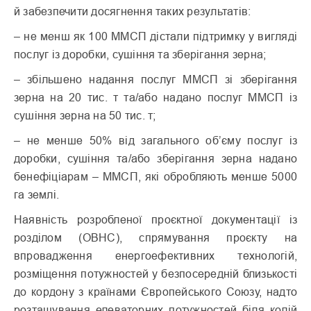
й забезпечити досягнення таких результатів:
– не менш як 100 ММСП дістали підтримку у вигляді
послуг із доробки, сушіння та зберігання зерна;
– збільшено надання послуг ММСП зі зберігання
зерна на 20 тис. т та/або надано послуг ММСП із
сушіння зерна на 50 тис. т;
– не менше 50% від загального об’єму послуг із
доробки, сушіння та/або зберігання зерна надано
бенефіціарам – ММСП, які обробляють менше 5000
га землі.
Наявність розробленої проєктної документації із
розділом (ОВНС), спрямування проєкту на
впровадження енергоефективних технологій,
розміщення потужностей у безпосередній близькості
до кордону з країнами Європейського Союзу, надто
розташування елеваторних потужностей біля колій