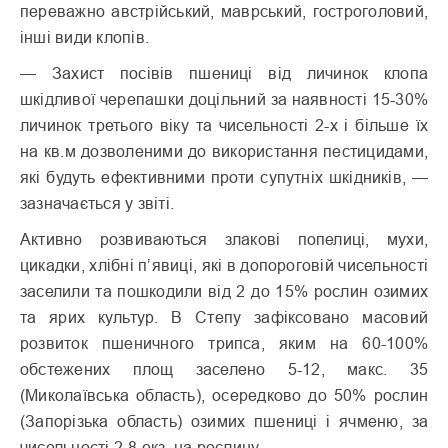
переважно австрійський, маврський, гостроголовий,
інші види клопів.
— Захист посівів пшениці від личинок клопа
шкідливої черепашки доцільний за наявності 15-30%
личинок третього віку та чисельності 2-х і більше їх
на кв.м дозволеними до використання пестицидами,
які будуть ефективними проти супутніх шкідників, —
зазначається у звіті.
Активно розвиваються злакові попелиці, мухи,
цикадки, хлібні п’явиці, які в допороговій чисельності
заселили та пошкодили від 2 до 15% рослин озимих
та ярих культур. В Степу зафіксовано масовий
розвиток пшеничного трипса, яким на 60-100%
обстежених площ заселено 5-12, макс. 35
(Миколаївська область), осередково до 50% рослин
(Запорізька область) озимих пшениці і ячменю, за
чисельності 2-8 екз. на рослину.