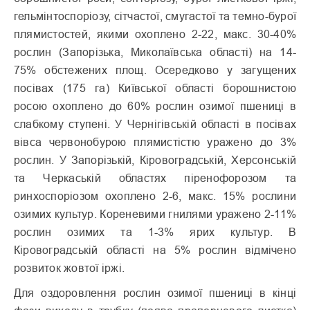
гельмінтоспоріозу, сітчастої, смугастої та темно-бурої
плямистостей, якими охоплено 2-22, макс. 30-40%
рослин (Запорізька, Миколаївська області) на 14-
75% обстежених площ. Осередково у загущених
посівах (175 га) Київської області борошнистою
росою охоплено до 60% рослин озимої пшениці в
слабкому ступені. У Чернігівській області в посівах
вівса червонобурою плямистістю уражено до 3%
рослин. У Запорізькій, Кіровоградській, Херсонській
та Черкаській областях піренофорозом та
ринхоспоріозом охоплено 2-6, макс. 15% рослини
озимих культур. Кореневими гнилями уражено 2-11%
рослин озимих та 1-3% ярих культур. В
Кіровоградській області на 5% рослин відмічено
розвиток жовтої іржі.
Для оздоровлення рослин озимої пшениці в кінці