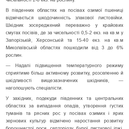
В південних областях на посівах озимої пшениці
відмічається шкодочинність злакової листовійки.
Шкідник зосереджений переважно у крайових
смугах посівів, де за чисельності 0,5-2 екз. на кв.м у
Запорізькій, Херсонській та 15-40 екз. на кв.м
Миколаївській областях пошкодили від 3 до 6%
рослин.
— Надалі підвищення температурного режиму
сприятиме більш активному розвитку, розселенню й
шкідливості вищезазначених шкідників, —
наголошують спеціалісти.
У західних, подекуди південних та центральних
областях за випадання опадів, утворення густих
туманів та рясних рос у посівах озимих і ярих
зернових культур відмічено наростання розвитку
борошнистої роси, септоріозу, бурої листкової іржі,