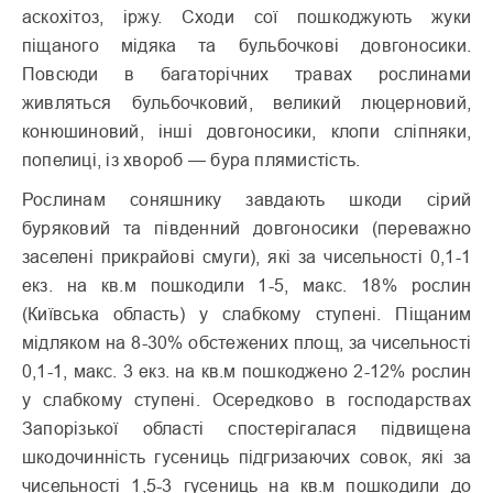
аскохітоз, іржу. Сходи сої пошкоджують жуки
піщаного мідяка та бульбочкові довгоносики.
Повсюди в багаторічних травах рослинами
живляться бульбочковий, великий люцерновий,
конюшиновий, інші довгоносики, клопи сліпняки,
попелиці, із хвороб — бура плямистість.
Рослинам соняшнику завдають шкоди cірий
буряковий та південний довгоносики (переважно
заселені прикрайові смуги), які за чисельності 0,1-1
екз. на кв.м пошкодили 1-5, макс. 18% рослин
(Київська область) у слабкому ступені. Піщаним
мідляком на 8-30% обстежених площ, за чисельності
0,1-1, макс. 3 екз. на кв.м пошкоджено 2-12% рослин
у слабкому ступені. Осередково в господарствах
Запорізької області спостерігалася підвищена
шкодочинність гусениць підгризаючих совок, які за
чисельності 1,5-3 гусениць на кв.м пошкодили до