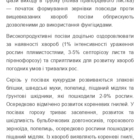
фази виходу в трубку (поява прапорцевого листка)
— початок формування зернівки повсюди проти
вищевказаних хвороб посіви обприскують
дозволеними до використання фунгіцидами.
Високопродуктивні посіви доцільно оздоровлювати
за наявності хвороб (1% інтенсивності ураження
рослин плямистостями, 3-5% септоріозу листя та
піренофорозу) та сприятливих для розвитку хвороб
погодних умов і тривалих рос.
Скрізь у посівах кукурудзи розвиваються злакові
блішки, шведські мухи, попелиці, піщаний мідляк та
ґрунтові шкідники, які пошкодили 2-9% рослин.
Осередково відмічено розвиток кореневих гнилей. У
посівах гороху триває заселення, розвиток та
шкідливість бульбочкових довгоносиків, горохового
зерноїда, попелиць, осередково рослини пошкоджує
піщаний мідляк. Із хвороб виявляють кореневі гнилі,