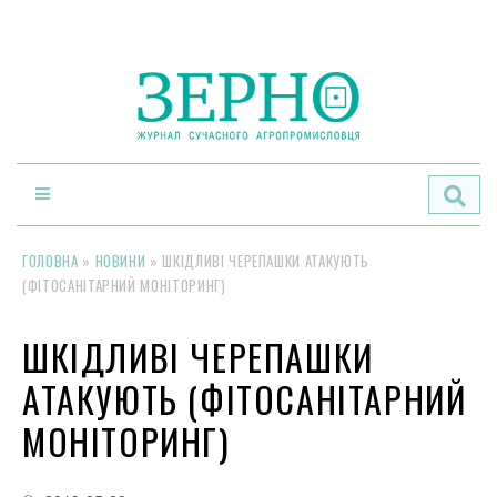
По
ГОЛОВНА
»
НОВИНИ
»
ШКІДЛИВІ ЧЕРЕПАШКИ АТАКУЮТЬ
(ФІТОСАНІТАРНИЙ МОНІТОРИНГ)
ШКІДЛИВІ ЧЕРЕПАШКИ
АТАКУЮТЬ (ФІТОСАНІТАРНИЙ
МОНІТОРИНГ)