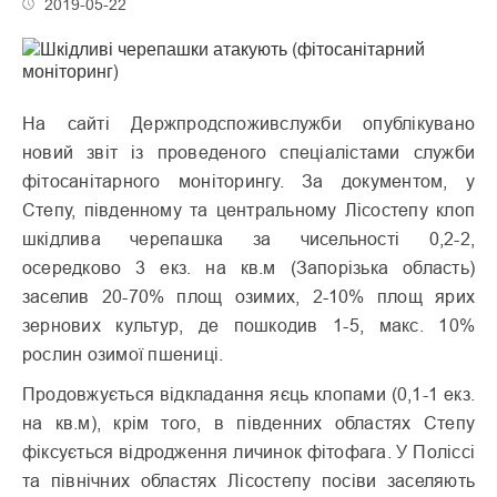
2019-05-22
На сайті Держпродспоживслужби опублікувано
новий звіт із проведеного спеціалістами служби
фітосанітарного моніторингу. За документом, у
Степу, південному та центральному Лісостепу клоп
шкідлива черепашка за чисельності 0,2-2,
осередково 3 екз. на кв.м (Запорізька область)
заселив 20-70% площ озимих, 2-10% площ ярих
зернових культур, де пошкодив 1-5, макс. 10%
рослин озимої пшениці.
Продовжується відкладання яєць клопами (0,1-1 екз.
на кв.м), крім того, в південних областях Степу
фіксується відродження личинок фітофага. У Поліссі
та північних областях Лісостепу посіви заселяють