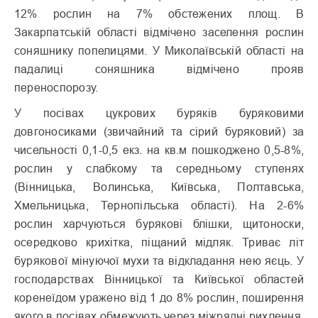
12% рослин на 7% обстежених площ. В
Закарпатській області відмічено заселення рослин
соняшнику попелицями. У Миколаївській області на
падалиці соняшника відмічено прояв
переноспорозу.
У посівах цукрових буряків буряковими
довгоносиками (звичайний та сірий буряковий) за
чисельності 0,1-0,5 екз. на кв.м пошкоджено 0,5-8%,
рослин у слабкому та середньому ступенях
(Вінницька, Волинська, Київська, Полтавська,
Хмельницька, Тернопільська області). На 2-6%
рослин харчуються бурякові блішки, щитоноски,
осередково крихітка, піщаний мідляк. Триває літ
бурякової мінуючої мухи та відкладання нею яєць. У
господарствах Вінницької та Київської областей
коренеїдом уражено від 1 до 8% рослин, поширення
якого в посівах обмежують через міжрядні рихлення.