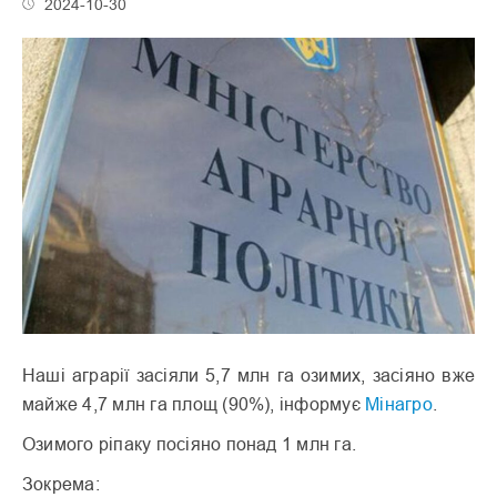
2024-10-30
Наші аграрії засіяли 5,7 млн га озимих, засіяно вже
майже 4,7 млн га площ (90%), інформує
Мінагро
.
Озимого ріпаку посіяно понад 1 млн га.
Зокрема: