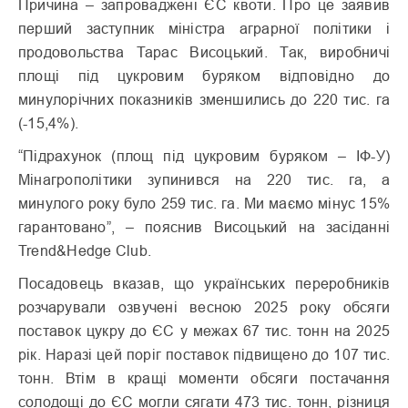
Причина – запроваджені ЄС квоти. Про це заявив
перший заступник міністра аграрної політики і
продовольства Тарас Висоцький. Так, виробничі
площі під цукровим буряком відповідно до
минулорічних показників зменшились до 220 тис. га
(-15,4%).
“Підрахунок (площ під цукровим буряком – ІФ-У)
Мінагрополітики зупинився на 220 тис. га, а
минулого року було 259 тис. га. Ми маємо мінус 15%
гарантовано”, – пояснив Висоцький на засіданні
Trend&Hedge Club.
Посадовець вказав, що українських переробників
розчарували озвучені весною 2025 року обсяги
поставок цукру до ЄС у межах 67 тис. тонн на 2025
рік. Наразі цей поріг поставок підвищено до 107 тис.
тонн. Втім в кращі моменти обсяги постачання
солодощі до ЄС могли сягати 473 тис. тонн, різниця