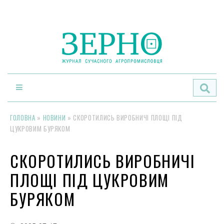
По
ГОЛОВНА
»
НОВИНИ
»
СКОРОТИЛИСЬ ВИРОБНИЧІ ПЛОЩІ ПІД
ЦУКРОВИМ БУРЯКОМ
СКОРОТИЛИСЬ ВИРОБНИЧІ
ПЛОЩІ ПІД ЦУКРОВИМ
БУРЯКОМ