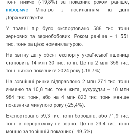
тонн нижче (-19,8%) за показник роком раніше,
інформує
Мінагро з посиланням на дані
Держмитслужби.
У травні п.р було експортовано 588 тис. тонн
зернових та зернобобових. Роком раніше – 1 551
тис. тонн за цією номенклатурою.
На звітну дату обсяг експорту української пшениці
становить 14 млн 30 тис. тонн. Це на 2 млн 356 тис.
тонн нижче показника 2024 року (-16,7%).
На зовнішні ринки відправлено 2 млн 274 тис. тонн
ячменю та 10,8 тис. тонн жита, кукурудзи – 18 млн
984 тис. тонн, або на 4 млн 823 тис. тонн менше
показника минулого року (-25,4%).
Експортовано 59,3 тис. тонн борошна, або 71,9 тис.
тонн в перерахунку на зерно. Це на 29,4 тис. тонн
менше за торішній показник (- 49,5%).