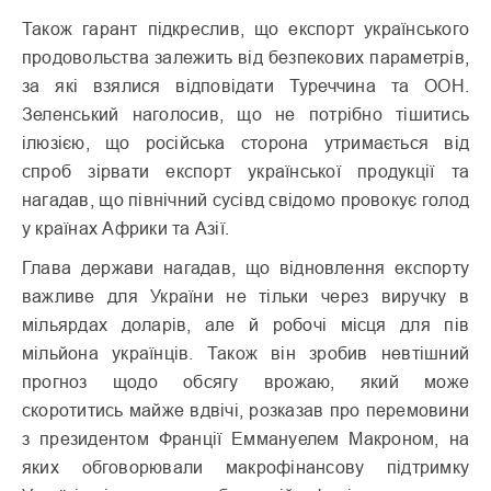
Також гарант підкреслив, що експорт українського
продовольства залежить від безпекових параметрів,
за які взялися відповідати Туреччина та ООН.
Зеленський наголосив, що не потрібно тішитись
ілюзією, що російська сторона утримається від
спроб зірвати експорт української продукції та
нагадав, що північний сусівд свідомо провокує голод
у країнах Африки та Азії.
Глава держави нагадав, що відновлення експорту
важливе для України не тільки через виручку в
мільярдах доларів, але й робочі місця для пів
мільйона українців. Також він зробив невтішний
прогноз щодо обсягу врожаю, який може
скоротитись майже вдвічі, розказав про перемовини
з президентом Франції Еммануелем Макроном, на
яких обговорювали макрофінансову підтримку