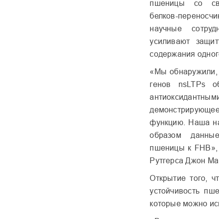
пшеницы со све
белков-переносчи
научные сотруд
усиливают защит
содержания одног
«Мы обнаружили, 
генов nsLTPs о
антиоксидантным
демонстрирующе
функцию. Наша на
образом данные
пшеницы к FHB», 
Рутгерса Джон Ма
Открытие того, ч
устойчивость пше
которые можно ис