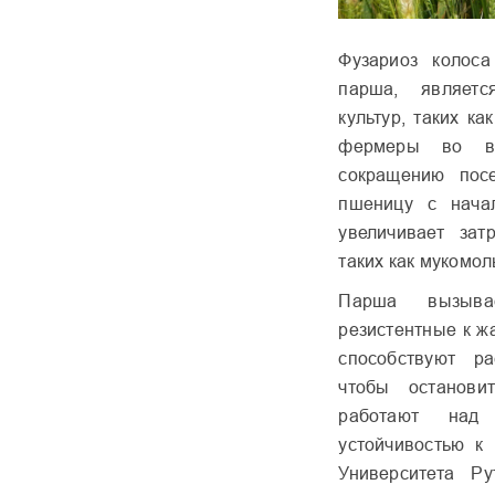
Фузариоз колоса
парша, являетс
культур, таких к
фермеры во вс
сокращению пос
пшеницу с начал
увеличивает зат
таких как мукомо
Парша вызывае
резистентные к ж
способствуют р
чтобы останови
работают над
устойчивостью к
Университета Ру