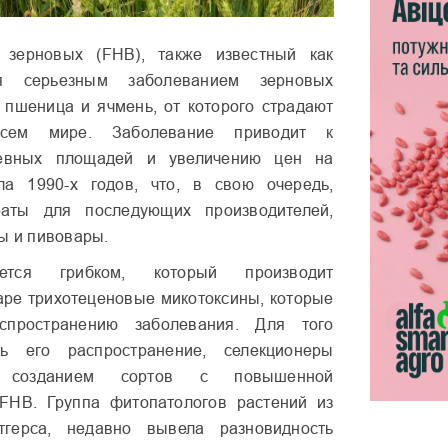
 зерновых (FHB), также известный как
я серьезным заболеванием зерновых
ак пшеница и ячмень, от которого страдают
ем мире. Заболевание приводит к
евных площадей и увеличению цен на
а 1990-х годов, что, в свою очередь,
раты для последующих производителей,
лы и пивовары.
тся грибком, который производит
аре трихотеценовые микотоксины, которые
аспространению заболевания. Для того
ть его распространение, селекционеры
 созданием сортов с повышенной
 FHB. Группа фитопатологов растений из
тгерса, недавно вывела разновидность