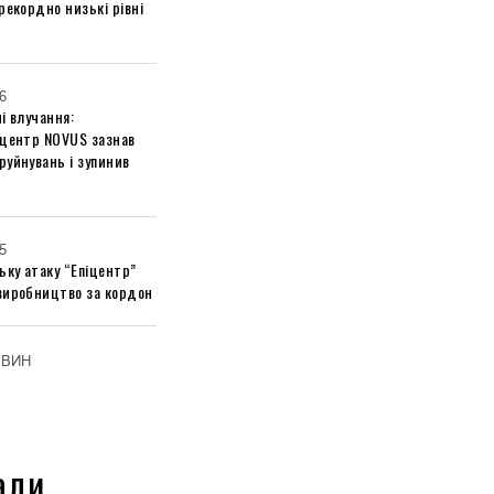
рекордно низькі рівні
6
і влучання:
 центр NOVUS зазнав
руйнувань і зупинив
5
ьку атаку “Епіцентр”
виробництво за кордон
ОВИН
али