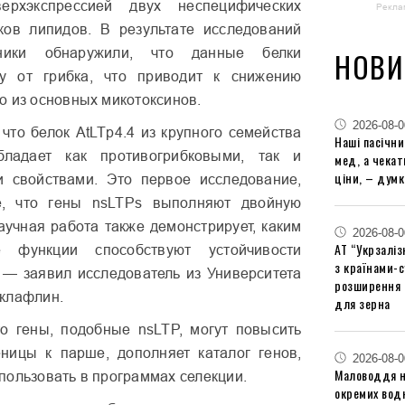
рхэкспрессией двух неспецифических
Рекла
ков липидов. В результате исследований
ники обнаружили, что данные белки
НОВИ
у от грибка, что приводит к снижению
о из основных микотоксинов.
2026-08-0
что белок AtLTp4.4 из крупного семейства
Наші пасічн
бладает как противогрибковыми, так и
мед, а чека
ціни, – думк
и свойствами. Это первое исследование,
е, что гены nsLTPs выполняют двойную
учная работа также демонстрирует, каким
2026-08-0
АТ “Укрзаліз
 функции способствуют устойчивости
з країнами-
— заявил исследователь из Университета
розширення 
клафлин.
для зерна
то гены, подобные nsLTP, могут повысить
ницы к парше, дополняет каталог генов,
2026-08-0
Маловоддя на
пользовать в программах селекции.
окремих водн