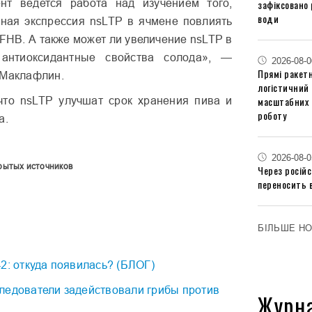
т ведется работа над изучением того,
зафіксовано 
води
ная экспрессия nsLTP в ячмене повлиять
 FHB. А также может ли увеличение nsLTP в
 антиоксидантные свойства солода», —
2026-08-0
Прямі ракетн
 Маклафлин.
логістичний
что nsLTP улучшат срок хранения пива и
масштабних 
роботу
а.
2026-08-0
рытых источников
Через російс
переносить 
БІЛЬШЕ Н
2: откуда появилась? (БЛОГ)
ледователи задействовали грибы против
Журн