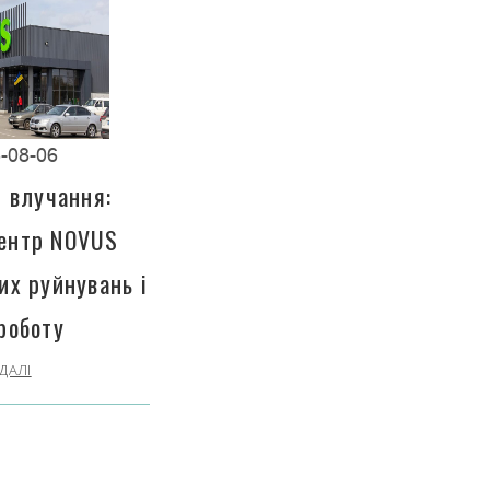
-08-06
і влучання:
центр NOVUS
их руйнувань і
роботу
ДАЛІ