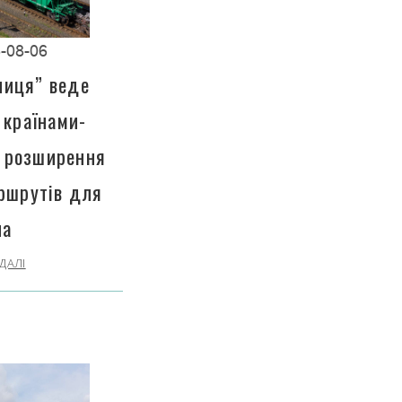
-08-06
ниця” веде
 країнами-
 розширення
ршрутів для
на
ДАЛІ