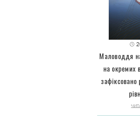
2
Маловоддя на
на окремих 
зафіксовано 
рів
ЧИТ