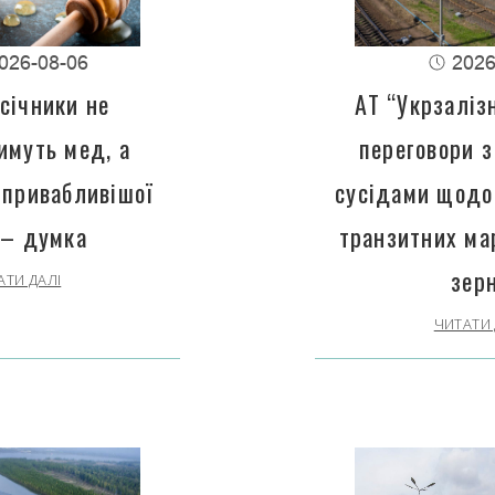
026-08-06
2026
січники не
АТ “Укрзаліз
имуть мед, а
переговори з
 привабливішої
сусідами щодо
 – думка
транзитних ма
зер
АТИ ДАЛІ
ЧИТАТИ 