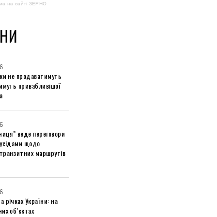
ма на сайті ЗЕРНО
НИ
6
ики не продаватимуть
тимуть привабливішої
а
6
ниця” веде переговори
сусідами щодо
транзитних маршрутів
6
 річках України: на
их об’єктах