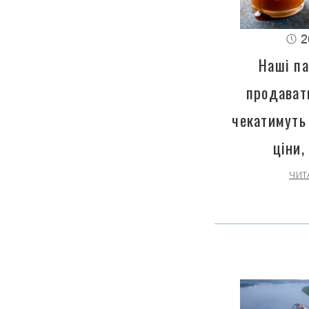
2
Наші па
продават
чекатимуть
ціни,
ЧИТ