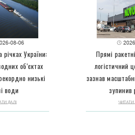
026-08-06
2026
 річках України:
Прямі ракетн
водних об’єктах
логістичний 
рекордно низькі
зазнав масштабн
ні води
зупинив 
АТИ ДАЛІ
ЧИТАТИ 