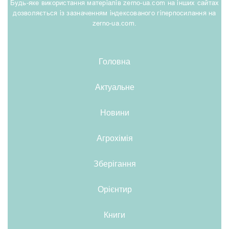
Будь-яке використання матеріалів zerno-ua.com на інших сайтах
дозволяється із зазначенням індексованого гіперпосилання на
zerno-ua.com.
Головна
Актуальне
Новини
Агрохімія
Зберігання
Орієнтир
Книги