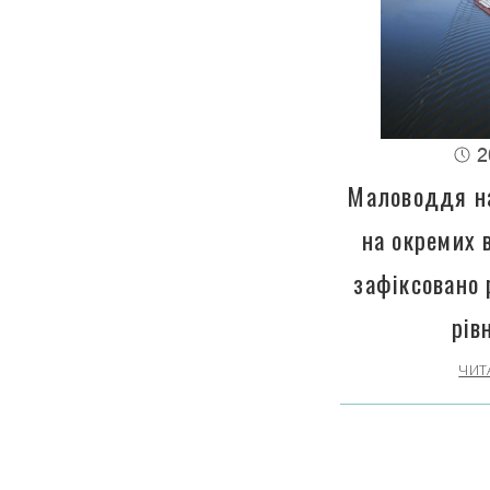
2
Маловоддя на
на окремих 
зафіксовано 
рів
ЧИТ