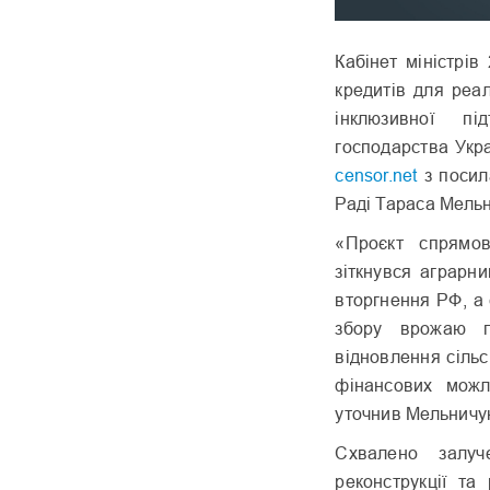
Кабінет міністрі
кредитів для реа
інклюзивної пі
господарства Укр
censor.net
з посил
Раді Тараса Мельн
«Проєкт спрямо
зіткнувся аграрн
вторгнення РФ, а 
збору врожаю п
відновлення сіль
фінансових можл
уточнив Мельничу
Схвалено залуч
реконструкції та