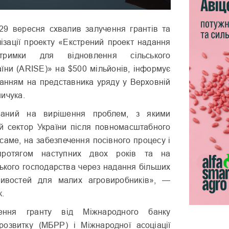
в 29 вересня схвалив залучення грантів та
лізації проекту «Екстрений проект надання
дтримки для відновлення сільського
аїни (ARISE)» на $500 мільйонів, інформує
анням на представника уряду у Верховній
ичука.
ваний на вирішення проблем, з якими
ий сектор України після повномасштабного
саме, на забезпечення посівного процесу і
ротягом наступних двох років та на
ського господарства через надання більших
ивостей для малих агровиробників», —
к.
ення гранту від Міжнародного банку
 розвитку (МБРР) і Міжнародної асоціації