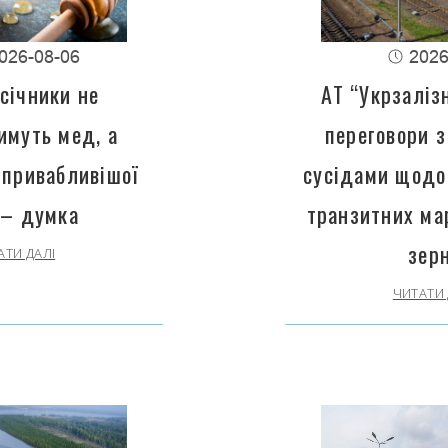
026-08-06
2026
січники не
АТ “Укрзаліз
имуть мед, а
переговори з
 привабливішої
сусідами щодо
 – думка
транзитних ма
зер
АТИ ДАЛІ
ЧИТАТИ 