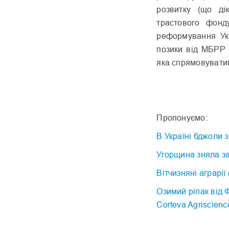
розвитку (що ді
трастового фонду
реформування Ук
позики від МБРР 
яка спрямовувати
Пропонуємо:
В Україні бджоли 
Угорщина зняла за
Вітчизняні аграрі
Озимий ріпак від 
Соrteva Agriscien