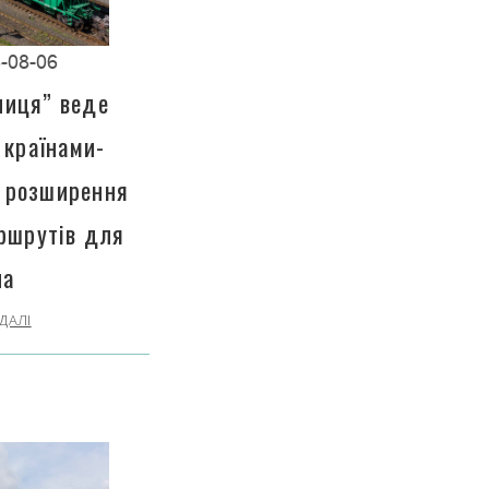
-08-06
ниця” веде
 країнами-
 розширення
ршрутів для
на
ДАЛІ