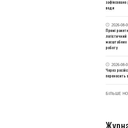
зафіксовано 
води
2026-08-0
Прямі ракетн
логістичний
масштабних 
роботу
2026-08-0
Через російс
переносить 
БІЛЬШЕ Н
Журн