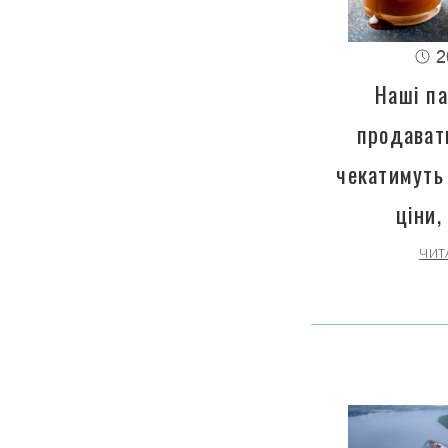
2
Наші па
продават
чекатимуть
ціни,
ЧИТ