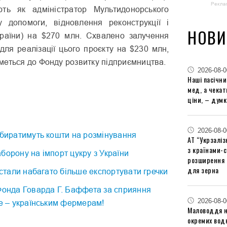
Рекла
ють як адміністратор Мультидонорського
 допомоги, відновлення реконструкції і
НОВИ
раїни) на $270 млн. Схвалено залучення
для реалізації цього проєкту на $230 млн,
меться до Фонду розвитку підприємництва.
2026-08-0
Наші пасічн
мед, а чека
ціни, – думк
2026-08-0
збиратимуть кошти на розмінування
АТ “Укрзаліз
з країнами-
борону на імпорт цукру з України
розширення 
для зерна
ї стали набагато більше експортувати гречки
Фонда Говарда Г. Баффета за сприяння
2026-08-0
ce – українським фермерам!
Маловоддя на
окремих водн