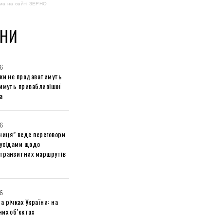
ма на сайті ЗЕРНО
НИ
6
ики не продаватимуть
тимуть привабливішої
а
6
ниця” веде переговори
сусідами щодо
транзитних маршрутів
6
 річках України: на
их об’єктах