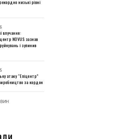
рекордно низькі рівні
6
і влучання:
 центр NOVUS зазнав
руйнувань і зупинив
5
ьку атаку “Епіцентр”
виробництво за кордон
ОВИН
али