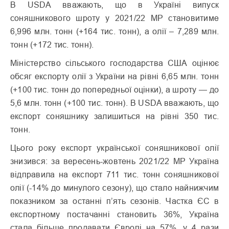
В USDA вважають, що в Україні випуск
соняшникового шроту у 2021/22 МР становитиме
6,996 млн. тонн (+164 тис. тонн), а олії – 7,289 млн.
тонн (+172 тис. тонн).
Міністерство сільського господарства США оцінює
обсяг експорту олії з України на рівні 6,65 млн. тонн
(+100 тис. тонн до попередньої оцінки), а шроту — до
5,6 млн. тонн (+100 тис. тонн). В USDA вважають, що
експорт соняшнику залишиться на рівні 350 тис.
тонн.
Цього року експорт української соняшникової олії
знизився: за вересень-жовтень 2021/22 МР Україна
відправила на експорт 711 тис. тонн соняшникової
олії (-14% до минулого сезону), що стало найнижчим
показником за останні п’ять сезонів. Частка ЄС в
експортному постачанні становить 36%, Україна
стала більше продавати Європі на 57%, у 4 рази