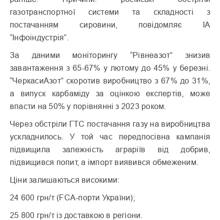
газотранспортної системи та складності з
постачанням сировини, повідомляє ІА
“Інфоіндустрія”.
За даними моніторингу “Рівнеазот” знизив
завантаження з 65-67% у лютому до 45% у березні.
“ЧеркасиАзот” скоротив виробництво з 67% до 31%,
а випуск карбаміду за оцінкою експертів, може
впасти на 50% у порівнянні з 2023 роком.
Через обстріли ГТС постачання газу на виробництва
ускладнилось. У той час передпосівна кампанія
підвищила залежність аграріїв від добрив,
підвищився попит, а імпорт виявився обмеженим.
Ціни залишаються високими:
24 600 грн/т (FCA-порти України);
25 800 грн/т із доставкою в регіони.