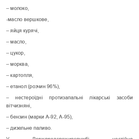
– молоко,
-масло вершкове,
– яйця курячі,
– масло,
– цукор,
– морква,
– картопля,
– етанол (розчин 96%),
– нестероїдні протизапальні лікарські засоби
вітчизняні,
– бензин (марки А-92, А-95),
– дизельне паливо.
У Держпродспоживслужбі настійно