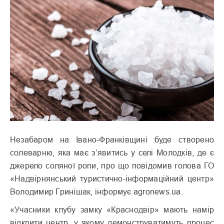
Незабаром на Івано-Франківщині буде створено
солеварню, яка має з’явитись у селі Молодків, де є
джерело соляної ропи, про що повідомив голова ГО
«Надвірнянський туристично-інформаційний центр»
Володимир Гринішак, інформує agronews.ua.
«Учасники клубу замку «Краснодвір» мають намір
відкрити центр, у якому демонструватимуть процес