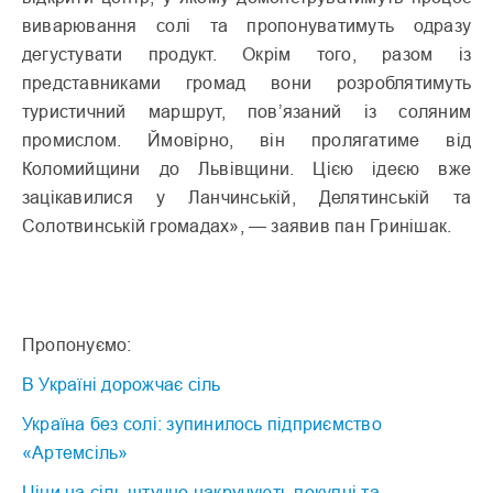
виварювання солі та пропонуватимуть одразу
дегустувати продукт. Окрім того, разом із
представниками громад вони розроблятимуть
туристичний маршрут, пов’язаний із соляним
промислом. Ймовірно, він пролягатиме від
Коломийщини до Львівщини. Цією ідеєю вже
зацікавилися у Ланчинській, Делятинській та
Солотвинській громадах», — заявив пан Гринішак.
Пропонуємо:
В Україні дорожчає сіль
Україна без солі: зупинилось підприємство
«Артемсіль»
Ціни на сіль штучно накручують покупці та