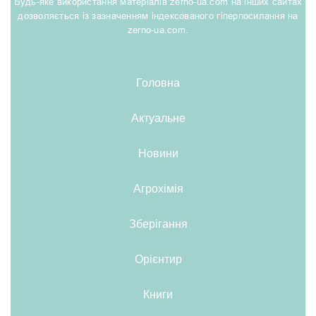
Будь-яке використання матеріалів zerno-ua.com на інших сайтах
дозволяється із зазначенням індексованого гіперпосилання на
zerno-ua.com.
Головна
Актуальне
Новини
Агрохімія
Зберігання
Орієнтир
Книги