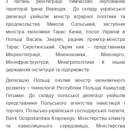
з питань реінтеграції тимчасово окупованих
територій Ірина Верещук. До складу української
делегації увійшли: міністр аграрної політики та
продовольства Микола Сольський, заступник
міністра економіки Тарас Качка, посол України в
Польщі Василь Зварич, радник прем’єр-міністра
Тарас Сиротинський. Окрім них – представники
Мінреінтеграції, Мінекономіки, Міненерго,
Мінінфраструктури, Мінагрополітики й інших
державних інституцій та підприємств.
Делегацію Польщі очолив міністр економічного
розвитку і технологій Республіки Польща Кшиштоф
Гетьман. До складу польської делегації увійшли
представники Польського агентства інвестицій і
торгівлі, Польсько-української господарської палати,
Bank Gospodarstwa Krajowego, Міністерства клімату
та навколишнього середовища, Міністерства