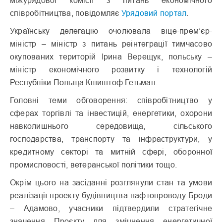
міжурядової комісії з питань економічного
співробітництва, повідомляє
Урядовий портал
.
Українську делегацію очолювала віце-прем’єр-
міністр – міністр з питань реінтеграції тимчасово
окупованих територій Ірина Верещук, польську –
міністр економічного розвитку і технологій
Республіки Польща Кшиштоф Гетьман.
Головні теми обговорення: співробітництво у
сферах торгівлі та інвестицій, енергетики, охорони
навколишнього середовища, сільського
господарства, транспорту та інфраструктури, у
кредитному секторі та митній сфері, оборонної
промисловості, ветеранської політики тощо.
Окрім цього на засіданні розглянули стан та умови
реалізації проекту будівництва нафтопроводу Броди
– Адамово, учасники підтвердили стратегічне
значення Проєкту для зміцнення енергетичної