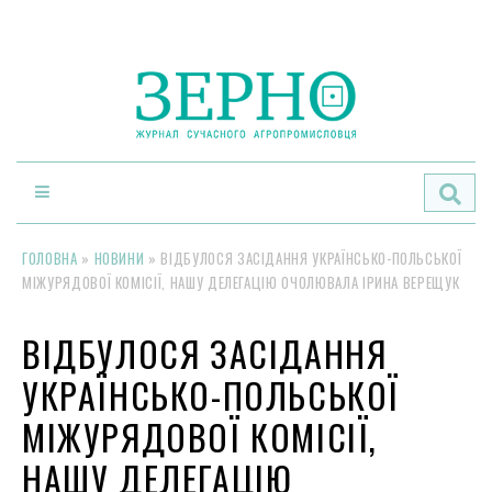
По
ГОЛОВНА
»
НОВИНИ
»
ВІДБУЛОСЯ ЗАСІДАННЯ УКРАЇНСЬКО-ПОЛЬСЬКОЇ
МІЖУРЯДОВОЇ КОМІСІЇ, НАШУ ДЕЛЕГАЦІЮ ОЧОЛЮВАЛА ІРИНА ВЕРЕЩУК
ВІДБУЛОСЯ ЗАСІДАННЯ
УКРАЇНСЬКО-ПОЛЬСЬКОЇ
МІЖУРЯДОВОЇ КОМІСІЇ,
НАШУ ДЕЛЕГАЦІЮ