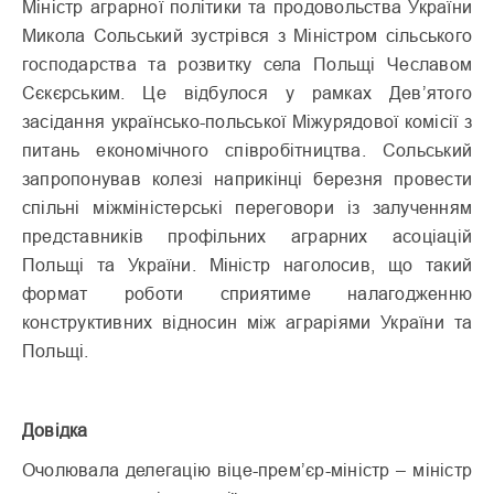
Міністр аграрної політики та продовольства України
Микола Сольський зустрівся з Міністром сільського
господарства та розвитку села Польщі Чеславом
Сєкєрським. Це відбулося у рамках Дев’ятого
засідання українсько-польської Міжурядової комісії з
питань економічного співробітництва. Сольський
запропонував колезі наприкінці березня провести
спільні міжміністерські переговори із залученням
представників профільних аграрних асоціацій
Польщі та України. Міністр наголосив, що такий
формат роботи сприятиме налагодженню
конструктивних відносин між аграріями України та
Польщі.
Довідка
Очолювала делегацію віце-прем’єр-міністр – міністр