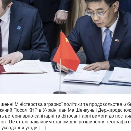
іщенні Міністерства аграрної політики та продовольства 6 б
жний Посол КНР в Україні пан Ма Шенкунь і Держпродспож
ь ветеринарно-санітарні та фітосанітарні вимоги до постач
инок. Це стало важливим етапом для розширення географії е
с укладання угоди […]