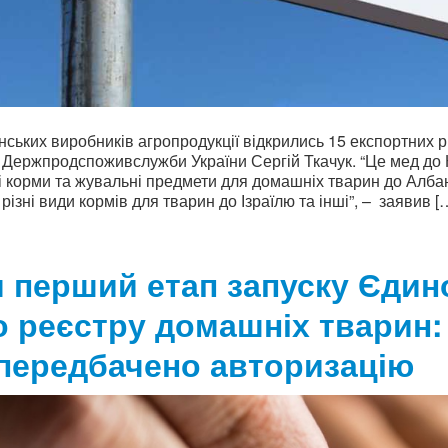
їнських виробників агропродукції відкрились 15 експортних р
 Держпродспоживслужби України Сергій Ткачук. “Це мед до 
і корми та жувальні предмети для домашніх тварин до Албан
різні види кормів для тварин до Ізраїлю та інші”, – заявив [
 перший етап запуску Єдин
 реєстру домашніх тварин:
 передбачено авторизацію