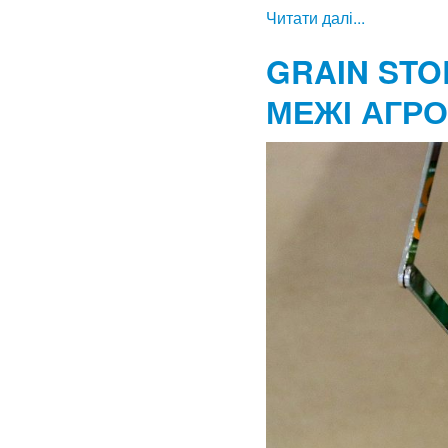
Читати далі...
GRAIN STO
МЕЖІ АГРО