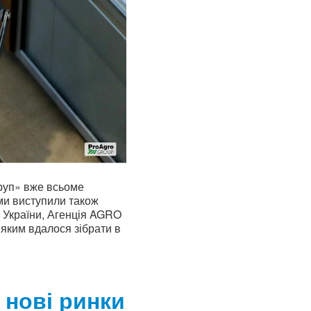
Груп» вже всьоме
и виступили також
в України, Агенція AGRO
 яким вдалося зібрати в
 нові ринки