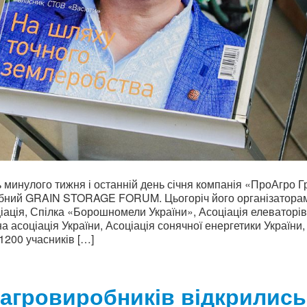
ь минулого тижня і останній день січня компанія «ПроАгро 
абний GRAIN STORAGE FORUM. Цьогоріч його організаторам
іація, Спілка «Борошномели України», Асоціація елеваторі
на асоціація України, Асоціація сонячної енергетики України,
200 учасників […]
агровиробників відкрились