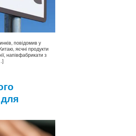
инків, повідомив у
Китаю, яєчні продукти
ії, напівфабрикати з
…]
ого
 для