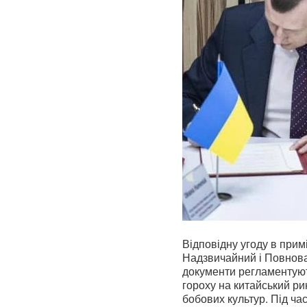
Відповідну угоду в прим
Надзвичайний і Повнова
документи регламентуют
гороху на китайський р
бобових культур. Під ча