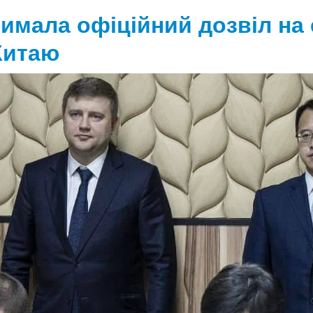
римала офіційний дозвіл на
Китаю