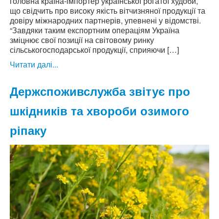
головна країна-імпортер української рогатої худоби,
що свідчить про високу якість вітчизняної продукції та
довіру міжнародних партнерів, упевнені у відомстві.
“Завдяки таким експортним операціям Україна
зміцнює свої позиції на світовому ринку
сільськогосподарської продукції, сприяючи […]
Читати далі...
Держспоживслужба звітує про
шкідників та хвороби озимого
ріпаку