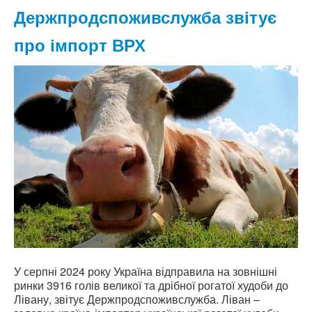
Держпродспоживслужба звітує
про імпорт ВРХ
У серпні 2024 року Україна відправила на зовнішні
ринки 3916 голів великої та дрібної рогатої худоби до
Лівану, звітує Держпродспоживслужба. Ліван –