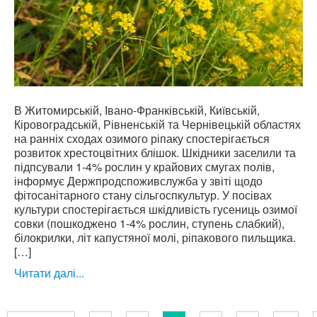
В Житомирській, Івано-Франківській, Київській,
Кіровоградській, Рівненській та Чернівецькій областях
на ранніх сходах озимого ріпаку спостерігається
розвиток хрестоцвітних блішок. Шкідники заселили та
підпсували 1-4% рослин у крайових смугах полів,
інформує Держпродспоживслужба у звіті щодо
фітосанітарного стану сільгоспкультур. У посівах
культури спостерігається шкідливість гусениць озимої
совки (пошкоджено 1-4% рослин, ступень слабкий),
білокрилки, літ капустяної молі, ріпакового пильщика.
[…]
Читати далі...