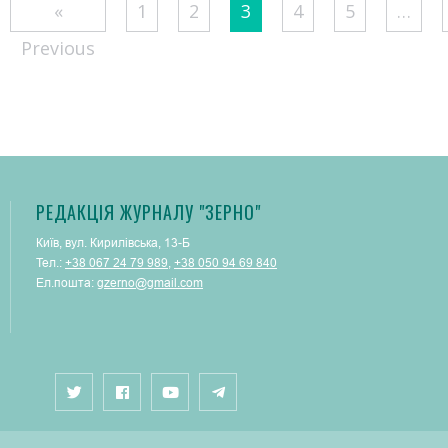
Posts
«
1
2
3
4
5
…
pagination
Previous
РЕДАКЦІЯ ЖУРНАЛУ "ЗЕРНО"
Київ, вул. Кирилівська, 13-Б
Тел.:
+38 067 24 79 989
,
+38 050 94 69 840
Ел.пошта:
gzerno@gmail.com