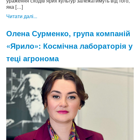
ураження сходів ярих культур залежатимуть від того,
яка […]
Читати далі...
Олена Сурменко, група компаній
«Ярило»: Космічна лабораторія у
теці агронома