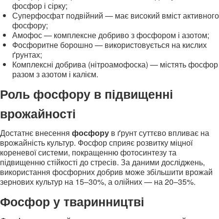
фосфор і сірку;
Суперфосфат подвійний — має високий вміст активного
фосфору;
Амофос — комплексне добриво з фосфором і азотом;
Фосфоритне борошно — використовується на кислих
ґрунтах;
Комплексні добрива (нітроамофоска) — містять фосфор
разом з азотом і калієм.
Роль фосфору в підвищенні
врожайності
Достатнє внесення
фосфору
в ґрунт суттєво впливає на
врожайність культур. Фосфор сприяє розвитку міцної
кореневої системи, покращенню фотосинтезу та
підвищенню стійкості до стресів. За даними досліджень,
використання фосфорних добрив може збільшити врожай
зернових культур на 15–30%, а олійних — на 20–35%.
Фосфор у тваринництві