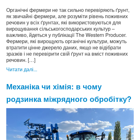
Органічні фермери не так сильно перевіряють ґрунт,
як звичайні фермери, але розуміти рівень поживних
речовин у всіх ґрунтах, які використовуються для
вирощування сільськогосподарських культур –
важливо, йдеться у публікації The Western Producer.
Фермери, які вирощують органічні культури, можуть
втратити цінне джерело даних, якщо не відібрати
зразків і не перевірити свій ґрунт на вміст поживних
речовин. […]
Читати далі...
Механіка чи хімія: в чому
родзинка міжрядного обробітку?