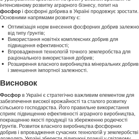
інтенсивному розвитку аграрного бізнесу, попит на
фосфор
і фосфорні добрива в Україні продовжує зростати.
Основними напрямами розвитку є:
Оптимізація норм внесення фосфорних добрив залежно
від типу ґрунтів;
Використання новітніх комплексних добрив для
підвищення ефективності;
Впровадження технологій точного землеробства для
раціонального використання добрив;
Розширення власного виробництва мінеральних добрив
і зменшення імпортної залежності.
Висновок
Фосфор
в Україні є стратегічно важливим елементом для
забезпечення високої врожайності та сталого розвитку
сільського господарства. Його правильне використання
сприяє підвищенню ефективності аграрного виробництва,
покращенню якості продукції та збереженню родючості
ґрунтів. Розвиток власного виробництва фосфорних
добрив і впровадження сучасних технологій у землеробстві
дозволять Україні зберегти лідируючі позиції у світовому