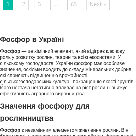
Posts
1
2
3
…
63
Next »
pagination
Фосфор в Україні
Фосфор
— це хімічний елемент, який відіграє ключову
роль у розвитку рослин, тварин та всієї екосистеми. У
сільському господарстві України фосфор має особливе
значення, оскільки входить до складу мінеральних добрив,
які сприяють підвищенню врожайності
сільськогосподарських культур і покращенню якості ґрунтів.
Його нестача негативно впливає на ріст рослин і знижує
ефективність аграрного виробництва.
Значення фосфору для
рослинництва
Фосфор
є незамінним елементом живлення рослин. Він
бере участь у процесах енергетичного обміну, фотосинтезі,