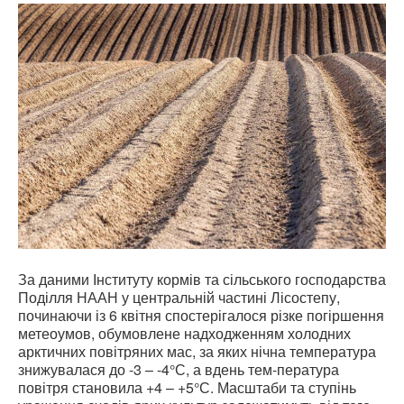
За даними Інституту кормів та сільського господарства
Поділля НААН у центральній частині Лісостепу,
починаючи із 6 квітня спостерігалося різке погіршення
метеоумов, обумовлене надходженням холодних
арктичних повітряних мас, за яких нічна температура
знижувалася до -3 – -4°С, а вдень тем-пература
повітря становила +4 – +5°С. Масштаби та ступінь