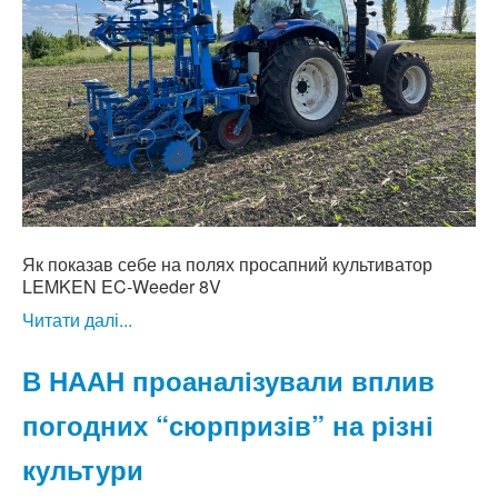
Як показав себе на полях просапний культиватор
LEMKEN EC-Weeder 8V
Читати далі...
В НААН проаналізували вплив
погодних “сюрпризів” на різні
культури