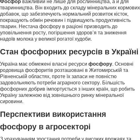
Фосфор
важливий не лише для рослинництва, а й для
тваринництва. Він входить до складу мінеральних кормових
добавок, що забезпечують нормальний розвиток кісток,
покращують обмін речовин і підвищують продуктивність
тварин. Нестача фосфору в раціоні призводить до
уповільнення росту, погіршення здоров’я та зниження
надоїв молока у великої рогатої худоби.
Стан фосфорних ресурсів в Україні
Україна має обмежені власні ресурси
фосфору
. Основні
родовища фосфоритів розташовані в Житомирській та
Рівненській областях, проте їх запаси не повністю
задовольняють потреби аграрного сектору. Більшість
фосфорних добрив імпортується з інших країн, що робить
Україну залежною від зовнішнього ринку мінеральної
сировини.
Перспективи використання
фосфору в агросекторі
З урахуванням зростання потреби у високих врожаях та