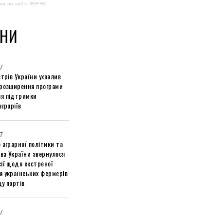
ма на сайті ЗЕРНО
НИ
7
стрів України ухвалив
 розширення програми
я підтримки
аграріїв
7
 аграрної політики та
ва України звернулося
ії щодо екстреної
я українських фермерів
у портів
7