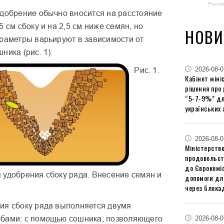
Рекла
удобрение обычно вносится на расстояние
5 см сбоку и на 2,5 см ниже семян, но
НОВИ
араметры варьируют в зависимости от
ника (рис. 1).
2026-08-0
Рис. 1.
Кабінет міні
рішення про
“5-7-9%” дл
українських 
2026-08-0
Міністерство
продовольст
до Єврокоміс
 удобрения сбоку ряда. Внесение семян и
допомоги дл
через блокад
ия сбоку ряда выполняется двумя
2026-08-0
бами: с помощью сошника, позволяющего