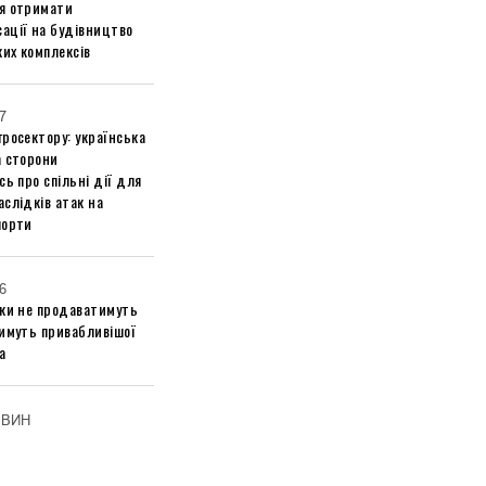
я отримати
ації на будівництво
их комплексів
7
росектору: українська
а сторони
сь про спільні дії для
слідків атак на
порти
6
ики не продаватимуть
тимуть привабливішої
а
ОВИН