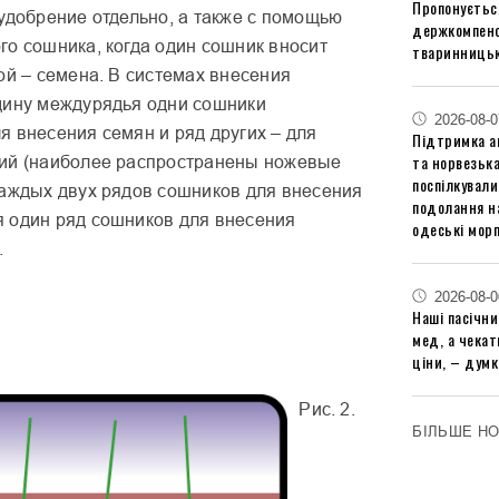
Пропонуєтьс
удобрение отдельно, а также с помощью
держкомпенс
го сошника, когда один сошник вносит
тваринницьк
ой – семена. В системах внесения
дину междурядья одни сошники
2026-08-0
я внесения семян и ряд других – для
Підтримка аг
та норвезьк
ий (наиболее распространены ножевые
поспілкували
каждых двух рядов сошников для внесения
подолання на
 один ряд сошников для внесения
одеські мор
.
2026-08-0
Наші пасічн
мед, а чека
ціни, – думк
Рис. 2.
БІЛЬШЕ Н