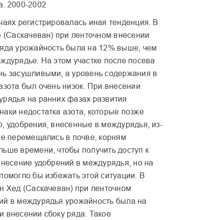
а. 2000-2002
чаях регистрировалась иная тенденция. В
е (Саскачеван) при ленточном внесении
ряда урожайность была на 12% выше, чем
ждурядье. На этом участке после посева
нь засушливыми, а уровень содержания в
азота был очень низок. При внесении
урядья на ранних фазах развития
наки недостатка азота, которые позже
, удобрения, внесенные в междурядья, из-
не перемещались в почве, корням
льше времени, чтобы получить доступ к
внесение удобрений в междурядья, но на
помогло бы избежать этой ситуации. В
ан Хед (Саскачеван) при ленточном
ий в междурядья урожайность была на
и внесении сбоку ряда. Такое