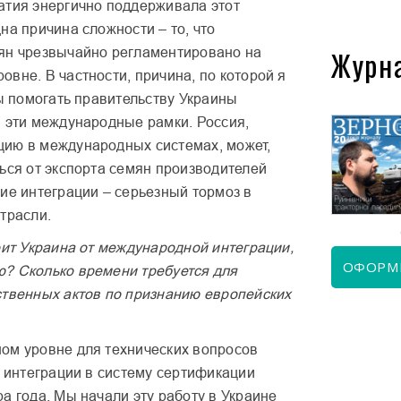
атия энергично поддерживала этот
на причина сложности – то, что
Журн
ян чрезвычайно регламентировано на
вне. В частности, причина, по которой я
бы помогать правительству Украины
в эти международные рамки. Россия,
ию в международных системах, может,
КВІТЕНЬ 2026
ЧЕРВЕНЬ 2026
ься от экспорта семян производителей
ие интеграции – серьезный тормоз в
трасли.
оит Украина от международной интеграции,
ОФОРМ
? Сколько времени требуется для
ственных актов по признанию европейских
ом уровне для технических вопросов
я интеграции в систему сертификации
а года. Мы начали эту работу в Украине