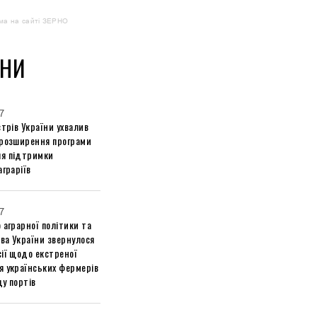
ма на сайті ЗЕРНО
НИ
7
стрів України ухвалив
 розширення програми
я підтримки
аграріїв
7
 аграрної політики та
ва України звернулося
ії щодо екстреної
я українських фермерів
у портів