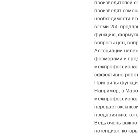
производителей с
производят семен
необходимости вс
всеми 250 предпр
функцию, формули
вопросы цен, вопр
Ассоциации налаж
фермерами и пред
межпрофессиональ
эффективно рабо
Принципы функцио
Например, в Марок
межпрофессиональ
передает эксклюз
предприятию, кот
Ведь очень важно
потенциал, котор