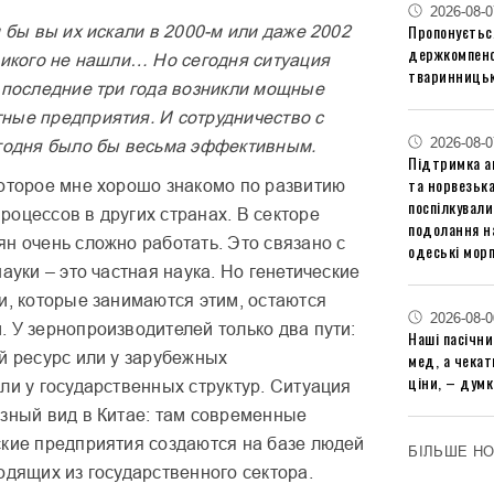
2026-08-0
Пропонуєтьс
и бы вы их искали в 2000-м или даже 2002
держкомпенс
никого не нашли… Но сегодня ситуация
тваринницьк
В последние три года возникли мощные
ные предприятия. И сотрудничество с
2026-08-0
егодня было бы весьма эффективным.
Підтримка аг
та норвезьк
которое мне хорошо знакомо по развитию
поспілкували
оцессов в других странах. В секторе
подолання на
н очень сложно работать. Это связано с
одеські мор
науки – это частная наука. Но генетические
и, которые занимаются этим, остаются
2026-08-0
 У зернопроизводителей только два пути:
Наші пасічн
й ресурс или у зарубежных
мед, а чека
ціни, – думк
ли у государственных структур. Ситуация
озный вид в Китае: там современные
ские предприятия создаются на базе людей
БІЛЬШЕ Н
одящих из государственного сектора.