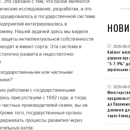
 Это связано с тем, что базой являются
ические исследования, разработки, а это
Рекла
одуцировалось в государственной системе.
НОВИ
редприятий интегрировалась в
омику. Нашей задачей здесь мы видели
 защиты интеллектуальной собственности
водят и имеют сорта. Эта система в
2026-08-0
Кабінет міні
статочно развита и недостаточно
рішення про
.
“5-7-9%” дл
українських 
 государственными или частными
раине?
2026-08-0
но работаем с государственными
Міністерство
продовольст
десь присутствуем с 1992 года, а тогда,
до Єврокоміс
и частных производителей семян, вы не
допомоги дл
Кроме того, государственные органы
через блокад
ддерживать процессы развития через
ательных актов.