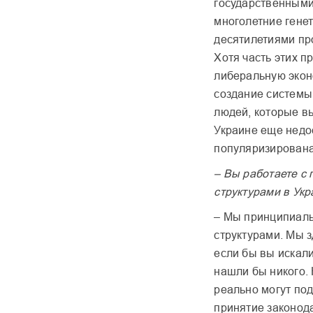
государственными.
многолетние генет
десятилетиями пр
Хотя часть этих п
либеральную экон
создание системы
людей, которые вы
Украине еще недо
популяризирована
– Вы работаете с
структурами в Ук
– Мы принципиаль
структурами. Мы з
если бы вы искал
нашли бы никого. 
реально могут по
принятие законод