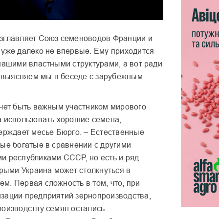
зглавляет Союз семеноводов Франции и
 уже далеко не впервые.
Ему приходится
нашими властными структурами, а вот ради
 и выясняем мы в беседе с зарубежным
очет быть важным участником мирового
а использовать хорошие семена, –
верждает месье Бюрго. – Естественные
мые богатые в сравнении с другими
и республиками СССР, но есть и ряд
орыми Украина может столкнуться в
м. Первая сложность в том, что, при
зации предприятий зернопроизводства,
роизводству семян остались