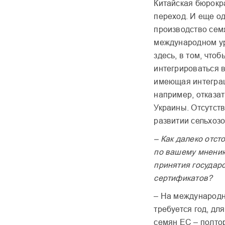
Китайская бюрокр
переход. И еще од
производство сем
международном уро
здесь, в том, что
интегрироваться 
имеющая интеграц
например, отказат
Украины. Отсутств
развитии сельхозо
– Как далеко отст
по вашему мнению
принятия государ
сертификатов?
– На международн
требуется год, дл
семян ЕС – полтор