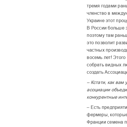
тремя годами рань
членство в между
Украине этот про
В России больше 
поэтому там раньш
это позволит разв
частных производ
восемь лет! Этог
собрать видных л
создать Ассоциац
– Кстати, как вам
асоциации объеди
конкурентные инт
– Есть предприяти
фермеры, которые
Франции семена п