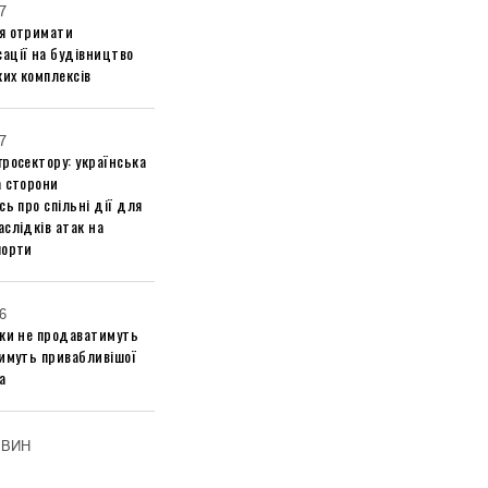
7
я отримати
ації на будівництво
их комплексів
7
росектору: українська
а сторони
сь про спільні дії для
слідків атак на
порти
6
ики не продаватимуть
тимуть привабливішої
а
ОВИН