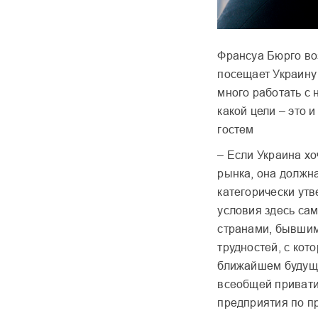
Франсуа Бюрго во
посещает Украину
много работать с 
какой цели – это
гостем
– Если Украина х
рынка, она должн
категорически ут
условия здесь са
странами, бывшим
трудностей, с кот
ближайшем будуще
всеобщей привати
предприятия по п