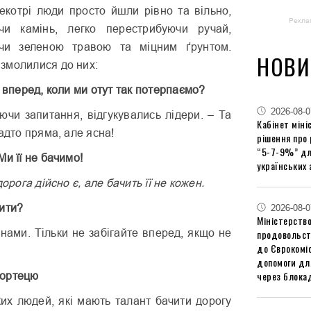
котрі люди просто йшли рівно та вільно,
Рекла
и камінь, легко перестрибуючи ручай,
чи зеленою травою та міцним ґрунтом.
НОВИ
змолилися до них:
е вперед, коли ми отут так потерпаємо?
2026-08-0
ючи запитання, відгукувались лідери. – Та
Кабінет міні
адто пряма, але ясна!
рішення про
“5-7-9%” дл
Ми її не бачимо!
українських 
дорога дійсно є, але бачить її не кожен.
бити?
2026-08-0
Міністерство
 нами. Тільки не забігайте вперед, якщо не
продовольст
до Єврокоміс
допомоги дл
через блокад
Фортецю
аких людей, які мають талант бачити дорогу