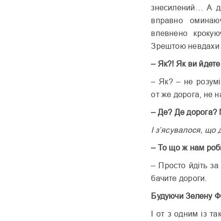
знесилений… А де
вправно оминаюч
впевнено крокую
Зрештою невдахи 
– Як?! Як ви йдет
– Як? – не розумі
от же дорога, не н
– Де? Де дорога? 
І з’ясувалося, що 
– То що ж нам ро
– Просто йдіть за
бачите дороги.
Будуючи
Зелену 
І от з одним із т