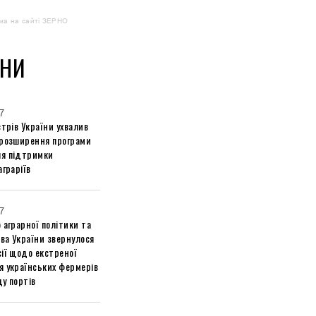
ма на сайті ЗЕРНО
НИ
7
стрів України ухвалив
 розширення програми
я підтримки
аграріїв
7
 аграрної політики та
ва України звернулося
ії щодо екстреної
я українських фермерів
у портів