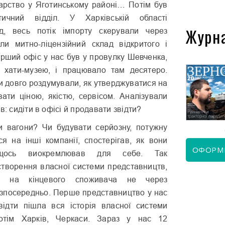
арство у Яготинському районі… Потім був
тичний відділ. У Харківській області
Журн
д, весь потік імпорту скерували через
или митно-ліцензійний склад відкритого і
ерший офіс у нас був у провулку Шевченка,
 хати-музею, і працювало там десятеро.
ми довго роздумували, як утверджуватися на
КВІТЕНЬ 2026
ЧЕРВЕНЬ 2026
вати ціною, якістю, сервісом. Аналізували
в: сидіти в офісі й продавати звідти?
 вагони? Чи будувати серйозну, потужну
я на інші компанії, спостерігав, як вони
ОФОРМ
 щось виокремлював для себе. Так
створення власної системи представництв,
и на кінцевого споживача не через
езпосередньо. Перше представництво у нас
відти пішла вся історія власної системи
потім Харків, Черкаси. Зараз у нас 12