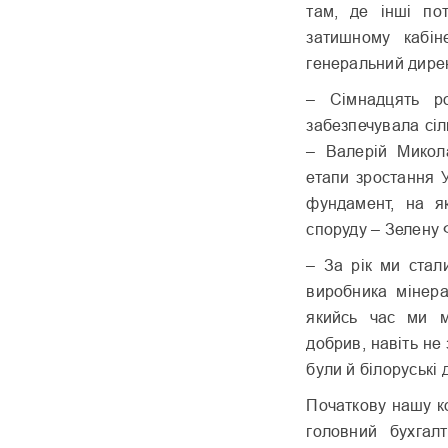
там, де інші по
затишному кабін
генеральний дирек
– Сімнадцять р
забезпечувала сі
– Валерій Микол
етапи зростання 
фундамент, на я
споруду – Зелен
– За рік ми стал
виробника мінера
якийсь час ми м
добрив, навіть не
були й білоруські
Початкову нашу к
головний бухгал