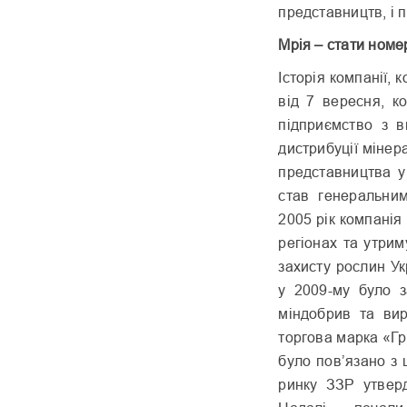
представництв, і 
Мрія – стати
номе
Історія компанії, 
від 7 вересня, к
підприємство з в
дистрибуції мінер
представництва у
став генеральни
2005 рік компанія
регіонах та утри
захисту рослин У
у 2009-му було 
міндобрив та вир
торгова марка «Гр
було пов’язано з 
ринку ЗЗР утверд