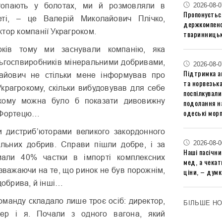
топають у болотах, ми й розмовляли в
2026-08-0
Пропонуєтьс
еті, – це Валерій Миколайович Плічко,
держкомпенс
тор компанії Украгроком.
тваринницьк
оків тому ми заснували компанію, яка
льгоспвиробників мінеральними добривами,
2026-08-0
Підтримка аг
айович не стільки мене інформував про
та норвезьк
Украгрокому, скільки вибудовував для себе
поспілкували
кому можна було б показати дивовижну
подолання на
одеські мор
у Фортецю…
и дистриб’юторами великого закордонного
2026-08-0
льних добрив. Справи пішли добре, і за
Наші пасічн
али 40% частки в імпорті комплексних
мед, а чека
 зважаючи на те, що ринок не був порожнім,
ціни, – думк
 добрива, й інші…
оманду складало лише троє осіб: директор,
БІЛЬШЕ Н
тер і я. Почали з одного вагона, який