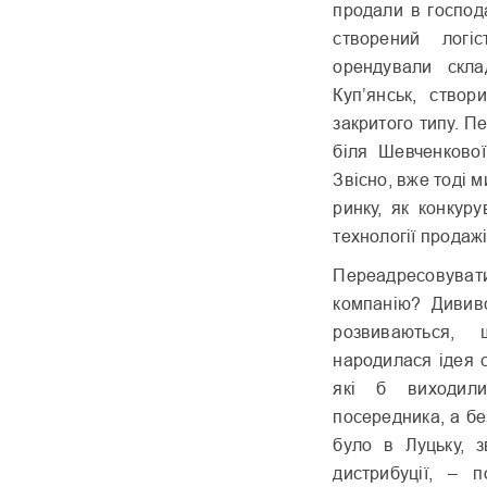
продали в господ
створений логіс
орендували скла
Куп’янськ, створ
закритого типу. П
біля Шевченкової
Звісно, вже тоді 
ринку, як конкуру
технології продажі
Переадресовувати
компанію? Дививс
розвиваються,
народилася ідея 
які б виходил
посередника, а б
було в Луцьку, з
дистрибуції, – 