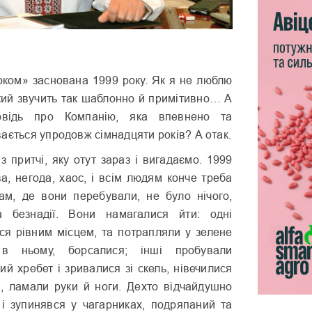
оком» заснована 1999 року. Як я не люблю
який звучить так шаблонно й примітивно… А
овідь про Компанію, яка впевнено та
ається упродовж сімнадцяти років? А отак.
 притчі, яку отут зараз і вигадаємо. 1999
а, негода, хаос, і всім людям конче треба
ам, де вони перебували, не було нічого,
а безнадії. Вони намагалися йти: одні
ся рівним місцем, та потрапляли у зелене
 в ньому, борсалися; інші пробували
ий хребет і зривалися зі скель, нівечилися
я, ламали руки й ноги. Дехто відчайдушно
с і зупинявся у чагарниках, подряпаний та