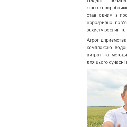
Надалі почали
сільгоспвиробник
став одним з про
нерозривно пов’я
захисту рослин та
Агропідприємс
комплексне веден
витрат та методи
для цього сучасні 