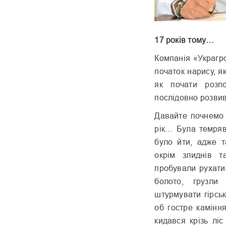
17 років тому…
Компанія «Украгр
початок нарису, 
як почати розп
послідовно розвив
Давайте почнемо з
рік… Була темряв
було йти, адже т
окрім злиднів т
пробували рухати
болото, грузли
штурмувати гірськ
об гостре камінн
кидався крізь лі