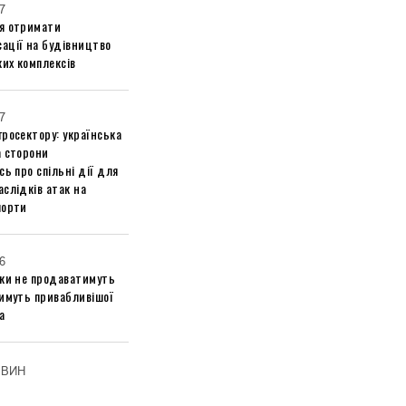
7
я отримати
ації на будівництво
их комплексів
7
росектору: українська
а сторони
сь про спільні дії для
слідків атак на
порти
6
ики не продаватимуть
тимуть привабливішої
а
ОВИН