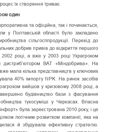
процес їх створення триває.
ром один
корпоративна та офіційна, так і починається,
оли у Полтавській області було закладено
иробництва сільгосппродукції. Перехід до
альних добрив привів до відкриття першого
 2002 році, а вже у 2003 році Украгроком
м дистриб’ютором ВАТ «Міндобрива». На
 вже мала кілька представництв у ключових
мувала 40% імпорту NPK. На ринок засобів
крагроком вийшов у кризовому 2008 році, а
завершено будівництво бази з фасування
обництва тукосуміші у Черкасах. Власна
інфорт» була зареєстрована 2010 року, і це
цілком логічним розвитком компанії, яка на
илася й збудувала ефективну стратегію.