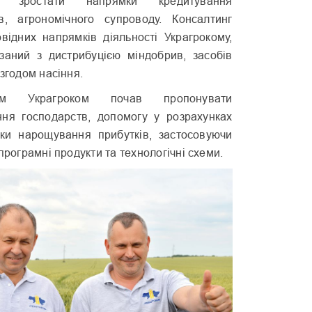
 зростати напрямки кредитування
ів, агрономічного супроводу. Консалтинг
відних напрямків діяльності Украгрокому,
заний з дистрибуцією міндобрив, засобів
 згодом насіння.
твам Украгроком почав пропонувати
ня господарств, допомогу у розрахунках
ки нарощування прибутків, застосовуючи
програмні продукти та технологічні схеми.