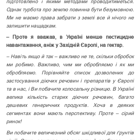
підготовлено і якими методами проводитиметься.
Однак турбота про землю повинна бути безумовною.
Ми не маємо права забрати з землі все й нічого не
залишити нащадкам.
– Проте я вважав, в Україні менше пестицидне
навантаження, аніж у Західній Європі, на гектар.
– Навіть якщо й так – важливо не те, скільки обробок
ми робимо. Важливо, чим ми обробляємо і як ми
оброб­ляємо. Порівняйте список дозволених до
застосування діючих речовин і препаратів у Європі
та в нас, і Ви побачите колосальну різницю. В Україні
велика кількість старих діючих речовин, багато
дешевих генеричних продуктів. Хоча в деяких
сегментах вони мають перспективу. Проте – сірий
ринок!
Ви побачите величезний обсяг шкідливої для ґрунтів