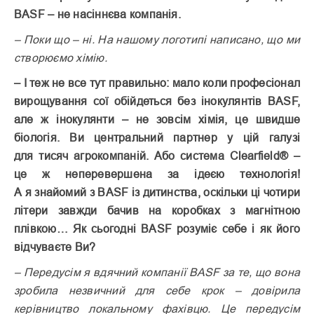
BASF – не насіннєва компанія.
– Поки що – ні. На нашому логотипі написано, що ми
створюємо хімію.
– І теж не все тут правильно: мало коли професіонал
вирощування сої обійдеться без інокулянтів BASF,
але ж інокулянти – не зовсім хімія, це швидше
біологія. Ви центральний партнер у цій галузі
для тисяч агрокомпаній. Або система Clearfield® –
це ж неперевершена за ідеєю технологія!
А я знайомий з BASF із дитинства, оскільки ці чотири
літери завжди бачив на коробках з магнітною
плівкою… Як сьогодні BASF розуміє себе і як його
відчуваєте Ви?
– Передусім я вдячний компанії BASF за те, що вона
зробила незвичний для себе крок – довірила
керівництво локальному фахівцю. Це передусім