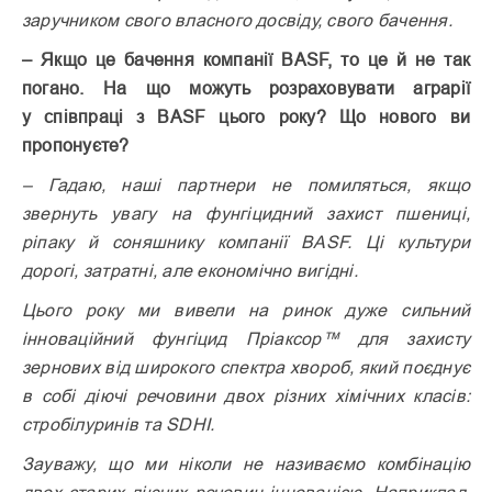
заручником свого власного досвіду, свого бачення.
– Якщо це бачення компанії BASF, то це й не так
погано. На що можуть розраховувати аграрії
у співпраці з BASF цього року? Що нового ви
пропонуєте?
– Гадаю, наші партнери не помиляться, якщо
звернуть увагу на фунгіцидний захист пшениці,
ріпаку й соняшнику компанії BASF. Ці культури
дорогі, затратні, але економічно вигідні.
Цього року ми вивели на ринок дуже сильний
інноваційний фунгіцид Пріаксор™ для захисту
зернових від широкого спект­ра хвороб, який поєднує
в собі діючі речовини двох різних хімічних класів:
стробілуринів та SDHI.
Зауважу, що ми ніколи не називаємо комбінацію