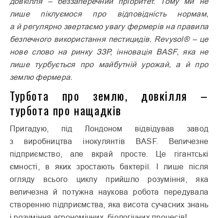
довкілля – беззапе­речний пріоритет. Тому ми не
лише піклуємося про відповідність нормам,
а й регулярно звертаємо увагу фермерів на правила
безпечного використання пестицидів. Revysol® – це
нове слово на ринку ЗЗР, інновація BASF, яка не
лише турбується про майбутній урожай, а й про
землю фермера.
Турбота про землю, довкілля –
турбота про нащадків
Пригадую, під Лондоном відвідував завод
з виробництва інокулянтів BASF. Величезне
підприємство, але вкрай просте. Це гігантські
ємності, в яких зростають бактерії. І лише після
огляду всього циклу прийшло розуміння, яка
величезна й потужна наукова робота передувала
створенню підприємства, яка висота сучасних знань
і розуміння агрономічних, біологічних процесів!