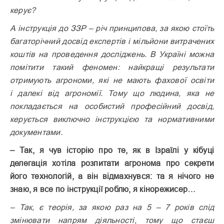
керує?
А інструкція до ЗЗР – річ принципова, за якою стоїть
багаторічний досвід експертів і мільйони витрачених
коштів на проведення досліджень. В Україні можна
помітити такий феномен: найкращі результати
отримують агрономи, які не мають фахової освіти
і далекі від агрономії. Тому що людина, яка не
покладається на особистий професійний досвід,
керується виключно інструкцією та нормативними
документами.
– Так, я чув історію про те, як в Ізраїлі у кібуці
делегація хотіла розпитати агронома про секрети
його технологій, а він відмахнувся: та я нічого не
знаю, я все по інструкції роблю, я кінорежисер…
– Так, є теорія, за якою раз на 5 – 7 років слід
змінювати напрям діяльності, тому що стаєш