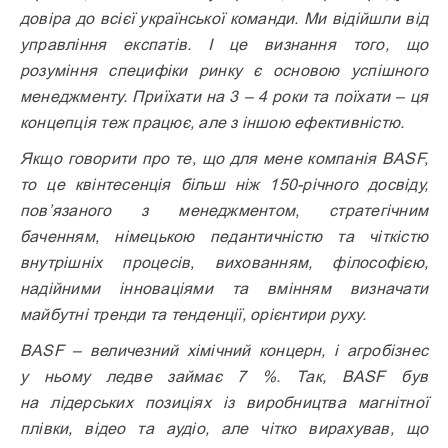
довіра до всієї української команди. Ми відійшли від
управління експатів. І це визнання того, що
розуміння специфіки ринку є основою успішного
менеджменту. Приїхати на 3 – 4 роки та поїхати – ця
концепція теж працює, але з іншою ефективністю.
Якщо говорити про те, що для мене компанія BASF,
то це квінтесенція більш ніж 150-річного досвіду,
пов’язаного з менеджментом, стратегічним
баченням, німецькою педантичністю та чіткістю
внутрішніх процесів, вихованням, філософією,
надійними інноваціями та вмінням визначати
майбутні тренди та тенденції, орієнтири руху.
BASF – величезний хімічний концерн, і агробізнес
у ньому ледве займає 7 %. Так, BASF був
на лідерських позиціях із виробництва магнітної
плівки, відео та аудіо, але чітко вирахував, що