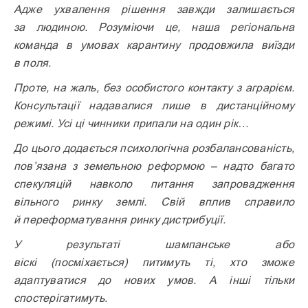
Адже ухвалення рішення завжди залишається
за людиною. Розуміючи це, наша регіональна
команда в умовах карантину продовжила виїзди
в поля.
Проте, на жаль, без особистого контакту з аграрієм.
Консультації надавалися лише в дистанційному
режимі. Усі ці чинники припали на один рік…
До цього додається психологічна розбалансованість,
пов’язана з земельною реформою – надто багато
спекуляцій навколо питання запровадження
вільного ринку землі. Свій вплив справило
й переформатування ринку дистрибуції.
У результаті шампанське або
віскі
(посміхається)
питимуть ті, хто зможе
адаптуватися до нових умов. А інші тільки
спостерігатимуть.