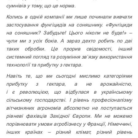
сумнівів у тому, що це норма.
Колись в одній компанії ми лише починали вивчати
застосування фунгіцидів на соняшнику. «Фунгіциди
на соняшник? Забудьте! Цього ніколи не буде!» –
чули ми з усіх боків. А зараз дехто робить по дві
таких обробки. Це прорив свідомості, інший
системний погляд та розуміння зв’язку використання
технології та прибутку з гектара.
Навіть те, що ми сьогодні мислимо категоріями
прибутку з гектара, а не врожайністю,
і є революцією, що відбулася в українському
сільському господарстві. І рівень професіоналізму
вітчизняних агрономів абсолютно не поступається
рівневі фахівців Західної Європи. Ми не можемо
порівнювати умови агробізнесу у Франції, Німеччині,
інших країнах – різний клімат, різний рівень