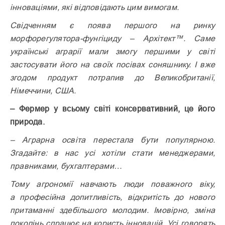
інноваціями, які відповідають цим вимогам.
Свідченням є поява першого на ринку
морфорегулятора-фунгіциду – Архітект™. Саме
українські аграрії мали змогу першими у світі
застосувати його на своїх посівах соняшнику. І вже
згодом продукт потрапив до Великобританії,
Німеччини, США.
– Фермер у всьому світі консервативний, це його
природа.
– Аграрна освіта перестала бути популярною.
Згадайте: в нас усі хотіли стати менеджерами,
правниками, бухгалтерами…
Тому агрономії навчають люди поважного віку,
а професійна допитливість, відкритість до нового
притаманні здебільшого молодим. Імовірно, зміна
поколінь спрацює на користь інновацій. Усі говорять