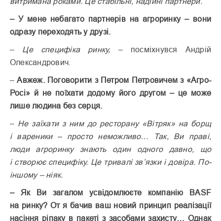
витримана роками. Це стабільні, надійні партнери.
– У мене небагато партнерів на агроринку – вони
одразу переходять у друзі.
–
Це специфіка ринку,
– посміхнувся Андрій
Олександрович.
–
Авжеж. Поговорити з Петром Петровичем з «Агро-
Росі» й не по­їхати додому його другом – це може
лише людина без серця.
–
Не заїхати з ним до ресторану «Вітряк» на борщ
і вареники – просто неможливо… Так, Ви праві,
люди агроринку знають один одного давно, що
і створює специфіку. Це тривалі зв’язки і довіра. По-
іншому – ніяк.
– Як Ви загалом усвідомлюєте компанію BASF
на ринку? От я бачив ваш новий принцип реалізації
насіння ріпаку в пакеті з засобами захисту… Однак