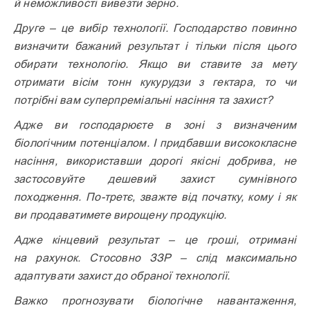
й неможливості вивезти зерно.
Друге – це вибір технології. Господарство повинно
визначити бажаний результат і тільки після цього
обирати технологію. Якщо ви ставите за мету
отримати вісім тонн кукурудзи з гектара, то чи
потрібні вам суперпреміальні насіння та захист?
Адже ви господарюєте в зоні з визначеним
біологічним потенціалом. І придбавши висококласне
насіння, використавши дорогі якісні добрива, не
застосовуйте дешевий захист сумнівного
походження. По-третє, зважте від початку, кому і як
ви продаватимете вирощену продукцію.
Адже кінцевий результат – це гроші, отримані
на рахунок. Стосовно ЗЗР – слід максимально
адаптувати захист до обраної технології.
Важко прогнозувати біологічне навантаження,