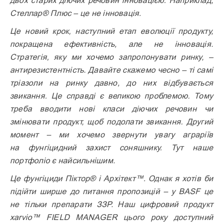
двох старих діючих речовин інновацією. Наприклад,
Стеллар® Плюс – це не інновація.
Це новий крок, наступний етап еволюції продукту,
покращена ефективність, але не інновація.
Стратегія, яку ми хочемо запропонувати ринку, –
антирезистентність. Давайте скажемо чесно – ті самі
тріазоли на ринку давно, до них відбувається
звикання. Це справді є великою проблемою. Тому
треба вводити нові класи діючих речовин чи
змінювати продукт, щоб подолати звикання. Другий
момент – ми хочемо звернути увагу аграріїв
на фунгіцидний захист соняшнику. Тут наше
портфоліо є найсильнішим.
Це фунгіциди Піктор® і Архітект™. Однак я хотів би
підійти ширше до питання пропозицій – у BASF це
не тільки препарати ЗЗР. Наш цифровий продукт
xarvio™ FIELD MANAGER цього року доступний