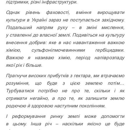
підтримки, різні інфраструктури.
Однак рівень фаховості, вміння вирощувати
культури в Україні зараз не поступається західному.
Подальший напрям руху – в зміні мислення,
у ставленні до власної землі. Подивіться на культуру
внесення добрив: яке в нас навантаження важкою
хімією, сульфонілмочевинними гербіцидами.
Важкою я називаю хімію, період напіврозпаду
якої рік і більше.
Прагнучи високих прибутків з гектара, ми втрачаємо
розуміння, що буде з цією землею потім…
Турбуватися потрібно не про те, скільки і як
отримати негайно, а про те, як залишити землю
родючою й здоровою наступним поколінням.
І реформування ринку землі може допомогти
в цьому. Інша річ – наскільки якісно це буде