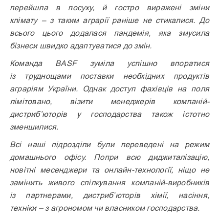
перейшла в посуху, й гостро виражені зміни
клімату – з таким аграрії раніше не стикалися. До
всього цього додалася пандемія, яка змусила
бізнеси швидко адаптуватися до змін.
Команда BASF зуміла успішно впоратися
із труднощами поставки необхідних продуктів
аграріям України. Однак доступ фахівців на поля
лімітовано, візити менеджерів компаній-
дистриб’юторів у господарства також істотно
зменшилися.
Всі наші підрозділи були переведені на режим
домашнього офісу. Попри всю диджиталізацію,
новітні месенджери та онлайн-технології, ніщо не
замінить живого спілкування компаній-виробників
із партнерами, дистриб’юторів хімії, насіння,
техніки – з агрономом чи власником господарства.