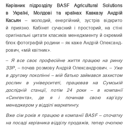
Керівник підрозділу BASF Agricultural Solutions
в Україні, Молдові та країнах Кавказу Андрій
Касьян
– молодий, енергійний, зустрів відкрито
й приязно. Кабінет сучасний і просторий, на стіні
оригінальні цитати класиків менеджменту й окремий
блок фотографій родини – як каже Андрій Олександ­
рович, «мій квітник».
–
Я все своє професійне життя працюю на ринку
ЗЗР
, – почав розмову Андрій Олександрович. –
Уже
в другому поколінні – мій батько займався захистом
рослин в університеті, працював на Сумській
дослідній станції, потім 24 роки – в компанії
«Сингента», де я і починав свою кар’єру
менеджером у відділі маркетингу.
Вже сім років я працюю в компанії BASF – спочатку
на посаді керівника відділу продажів, тепер очолюю