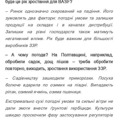
буде це рік зростання для BASF?
– Ринок однозначно скерований на падіння. Його
зумовлять два фактори: погодні умови та залишки
продукції на складах і в каналах дистрибуції.
Залишки на рівні господарств також матимуть
негативний вплив. Рік буде важким для більшості
виробників ЗЗР.
– А чому погода? На Полтавщині, наприклад,
обробили садок, дощ пішов – треба обробити
повторно, виходить, зростання використання ЗЗР.
– Садівництву зашкодили приморозки. Посуха
болюче вдарила по озимих на півдні. Випадають
ріпак, озимий ячмінь, озима пшениця.
Екстремально сухі погодні умови та сильні вітри не
дали змоги внести ґрунтові гербіциди. Культури
швидко проскочили фазу застосування регуляторів