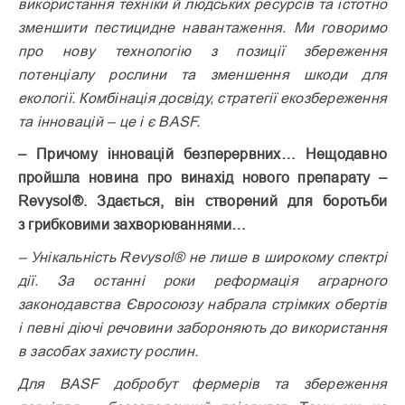
використання техніки й людських ресурсів та істотно
зменшити пестицидне навантаження. Ми говоримо
про нову технологію з позиції збереження
потенціалу рослини та зменшення шкоди для
екології. Комбінація досвіду, стратегії екозбереження
та інновацій – це і є BASF.
– Причому інновацій безперервних… Нещодавно
пройшла новина про винахід нового препарату –
Revysol®. Здається, він створений для боротьби
з грибковими захворюваннями…
– Унікальність Revysol® не лише в широкому спектрі
дії. За останні роки реформація аграрного
законодавства Євросоюзу набрала стрімких обертів
і певні діючі речовини забороняють до використання
в засобах захисту рослин.
Для BASF добробут фермерів та збереження