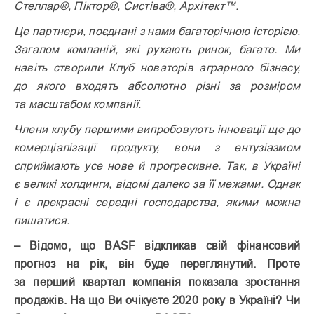
Стеллар®, Піктор®, Систіва®, Архітект™.
Це партнери, поєднані з нами багаторічною історією.
Загалом компаній, які рухають ринок, багато. Ми
навіть створили Клуб новаторів аграрного бізнесу,
до якого входять абсолютно різні за розміром
та масштабом компанії.
Члени клубу першими випробовують інновації ще до
комерціалізації продукту, вони з ентузіазмом
сприймають усе нове й прогресивне. Так, в Україні
є великі холдинги, відомі далеко за її межами. Однак
і є прекрасні середні господарства, якими можна
пишатися.
– Відомо, що BASF відкликав свій фінансовий
прогноз на рік, він буде переглянутий. Проте
за перший квартал компанія показала зростання
продажів. На що Ви очікуєте 2020 року в Україні? Чи