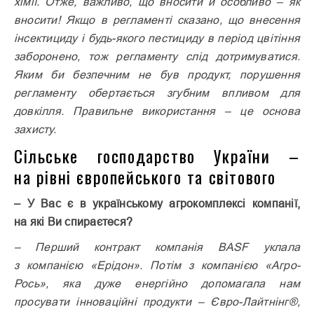
хімії. Отже, важливо, що вносити й особливо – як
вносити! Якщо в рег­ламенті сказано, що внесення
інсектициду і будь-якого пестициду в період цвітіння
заборонено, тож регламенту слід дотримуватися.
Яким би безпечним не був продукт, порушення
регламенту обертається згубним впливом для
довкілля. Правильне використання – це основа
захисту.
Сільське господарство України –
на рівні європейського та світового
– У Вас є в українському агрокомплексі компанії,
на які Ви спираєтеся?
– Перший контракт компанія BASF уклала
з компанією «Ерідон». Потім з компанією «Агро-
Рось», яка дуже енергійно допомагала нам
просувати інноваційні продукти – Євро-Лайт­нінг®,