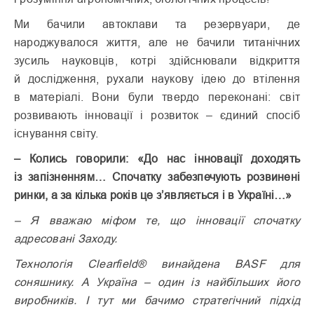
Ми бачили автоклави та резервуари, де
народжувалося життя, але не бачили титанічних
зусиль науковців, котрі здійснювали відкриття
й дослідження, рухали наукову ідею до втілення
в матеріалі. Вони були твердо переконані: світ
розвивають інновації і розвиток – єдиний спосіб
існування світу.
– Колись говорили: «До нас інновації доходять
із запізненням… Спочатку забезпечують розвинені
ринки, а за кілька років це з’являється і в Україні…»
– Я вважаю міфом те, що інновації спочатку
адресовані Заходу.
Технологія Clearfield® винайдена BASF для
соняшнику. А Україна – один із найбільших його
виробників. І тут ми бачимо стратегічний підхід