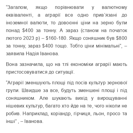
“Загалом, якщо порівнювати у валютному
еквіваленті, а аграрії все одно прив’язані до
іноземної валюти, то довоєнні ціни на зерно були
понад $400 за тонну. А зараз (станом на початок
лютого 2023 р) – $160-180. Якщо соняшник був $800
за тонну, зараз $400 тощо. Тобто ціни мінімальні”, –
заявила Надія Іванова.
Вона зазначила, що на тлі економіки аграрії мають
пристосовуватися до ситуації.
“Аграрії зменшують площі під посів культур зернової
групи. Швидше за все, будуть зменшені площі і під
соняшником. Але шукають вихід у вирощуванні
нішевих культур, багато хто йде на те, чого ніколи не
робив. Наприклад, коріандр, гірчиця, льон, просо та
інші” , – Іванова.