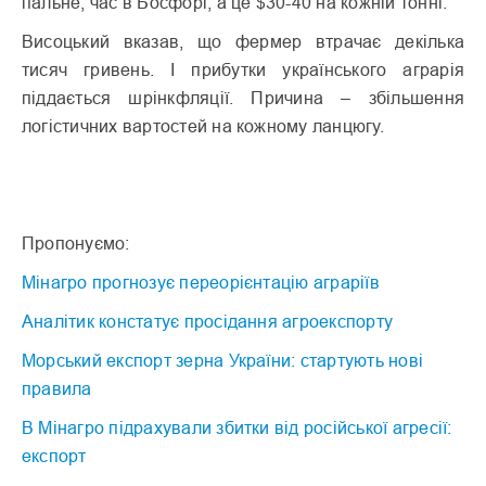
пальне, час в Босфорі, а це $30-40 на кожній тонні.
Висоцький вказав, що фермер втрачає декілька
тисяч гривень. І прибутки українського аграрія
піддається шрінкфляції. Причина – збільшення
логістичних вартостей на кожному ланцюгу.
Пропонуємо:
Мінагро прогнозує переорієнтацію аграріїв
Аналітик констатує просідання агроекспорту
Морський експорт зерна України: стартують нові
правила
В Мінагро підрахували збитки від російської агресії:
експорт