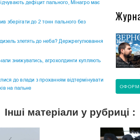
ідчувають дефіцит пального, Мінагро має
Журн
в зберігати до 2 тонн пального без
 дизель злетять до неба? Держрегулювання
КВІТЕНЬ 2026
ЧЕРВЕНЬ 2026
чали знижуватись, агрохолдинги купляють
лися до влади з проханням відтермінувати
ОФОРМ
ків на пальне
Інші матеріали у рубриці :