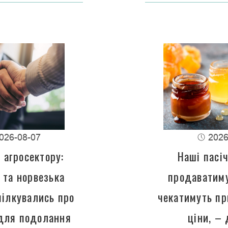
026-08-07
2026
 агросектору:
Наші пасі
 та норвезька
продаватиму
пілкувались про
чекатимуть пр
 для подолання
ціни, –