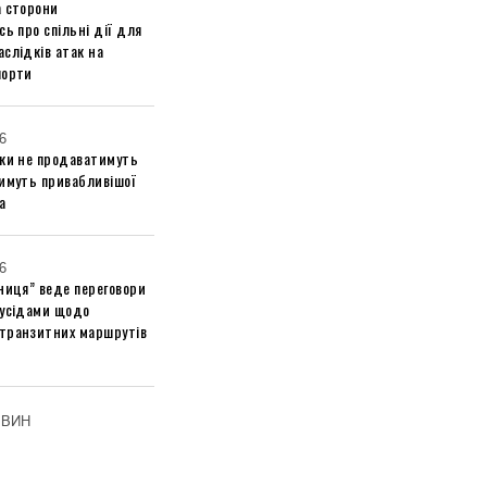
а сторони
сь про спільні дії для
слідків атак на
порти
6
ики не продаватимуть
тимуть привабливішої
а
6
ниця” веде переговори
сусідами щодо
транзитних маршрутів
ОВИН