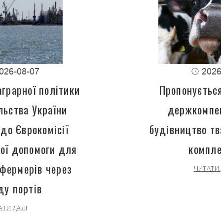
026-08-07
2026
аграрної політики
Пропонуєтьс
льства України
держкомпен
до Єврокомісії
будівництво т
ої допомоги для
компле
 фермерів через
ЧИТАТИ 
ду портів
АТИ ДАЛІ