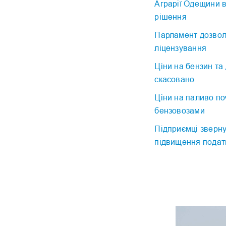
Аграрії Одещини в
рішення
Парламент дозволи
ліцензування
Ціни на бензин та
скасовано
Ціни на паливо по
бензовозами
Підприємці зверну
підвищення подат