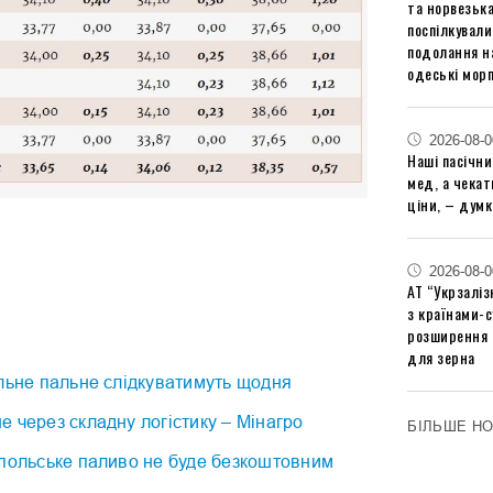
та норвезьк
поспілкували
подолання на
одеські мор
2026-08-0
Наші пасічн
мед, а чека
ціни, – думк
2026-08-0
АТ “Укрзаліз
з країнами-
розширення 
для зерна
льне пальне слідкуватимуть щодня
 через складну логістику – Мінагро
БІЛЬШЕ Н
 польське паливо не буде безкоштовним