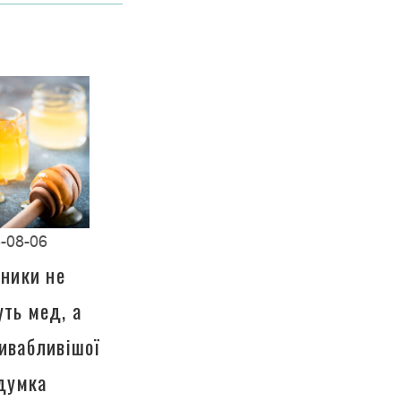
-08-06
чники не
ть мед, а
ивабливішої
 думка