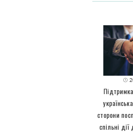
2
Підтримка
українська
сторони пос
спільні дії