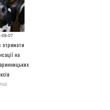
-08-07
я отримати
сації на
варинницьких
ксів
ДАЛІ