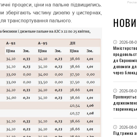
Рекла
тичні процеси, ціни на пальне підвищились.
ри зберігають частину дизелю у цистернах,
НОВИ
для транспортування пального.
2026-08-0
Міністерство
продовольст
до Єврокоміс
допомоги дл
через блокад
2026-08-0
Пропонуєтьс
держкомпенс
тваринницьк
2026-08-0
Підтримка аг