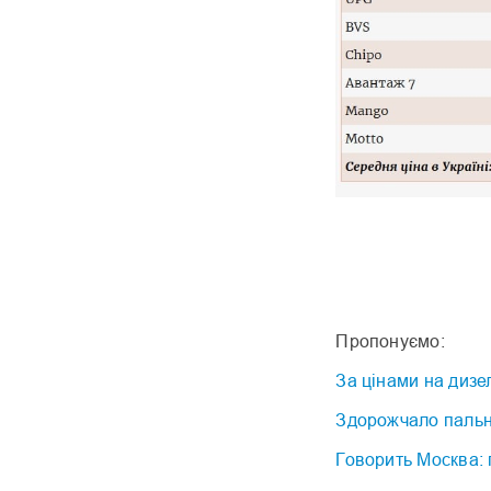
Пропонуємо:
За цінами на дизе
Здорожчало пальне
Говорить Москва: