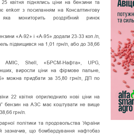
25 квітня піднялись ціни на бензини та
яє enkorr з посиланням на Консалтингову
 яка мониторить роздрібний ринок
зини «А-92» і «А-95» додали 23-33 коп./л,
зель підвищився на 1,01 грн/л, або до 38,66
в AMIC, Shell, «БРСМ-Нафта», UPG,
інших, виросли ціни на фірмове пальне,
» можна придбати за 35,80 грн/л, ДП по
аїни 22 квітня оприлюднило нові ціни на
й” бензин на АЗС має коштувати не вище
38,66 грн/л.
грарної політики та продовольства України
й зазначив, що бомбардування нафтобаз