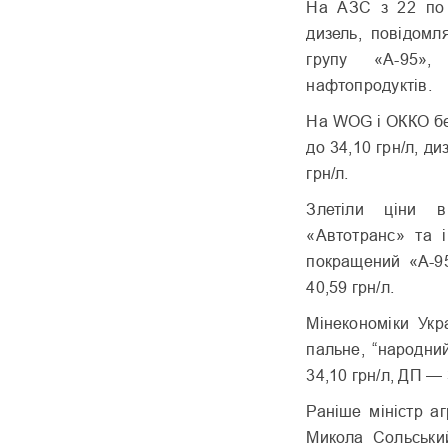
На АЗС з 22 по 
дизель, повідомл
групу «А-95»,
нафтопродуктів.
На WOG і ОККО бен
до 34,10 грн/л, ди
грн/л.
Злетіли ціни 
«Автотранс» та 
покращений «А-95
40,59 грн/л.
Мінекономіки Укр
пальне, “народни
34,10 грн/л, ДП — 
Раніше міністр а
Микола Сольськи