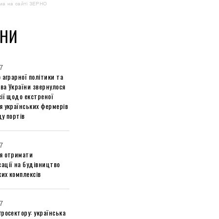
ма на сайті ЗЕРНО
НИ
7
 аграрної політики та
ва України звернулося
ії щодо екстреної
я українських фермерів
у портів
7
я отримати
ації на будівництво
их комплексів
7
росектору: українська