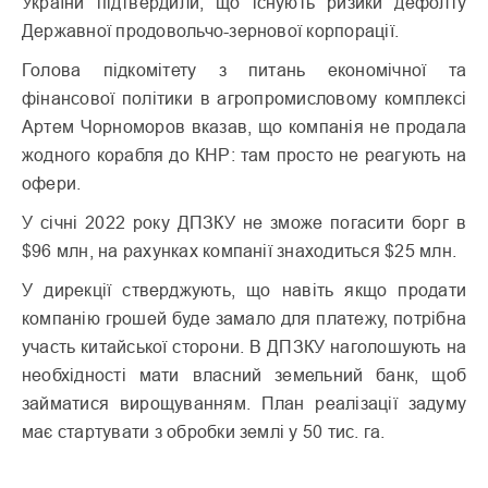
України підтвердили, що існують ризики дефолту
Державної продовольчо-зернової корпорації.
Голова підкомітету з питань економічної та
фінансової політики в агропромисловому комплексі
Артем Чорноморов вказав, що компанія не продала
жодного корабля до КНР: там просто не реагують на
офери.
У січні 2022 року ДПЗКУ не зможе погасити борг в
$96 млн, на рахунках компанії знаходиться $25 млн.
У дирекції стверджують, що навіть якщо продати
компанію грошей буде замало для платежу, потрібна
участь китайської сторони. В ДПЗКУ наголошують на
необхідності мати власний земельний банк, щоб
займатися вирощуванням. План реалізації задуму
має стартувати з обробки землі у 50 тис. га.