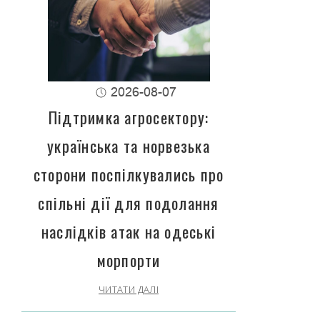
2026-08-07
Підтримка агросектору:
українська та норвезька
сторони поспілкувались про
спільні дії для подолання
наслідків атак на одеські
морпорти
ЧИТАТИ ДАЛІ