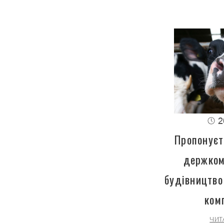
2
Пропонуєт
держком
будівництво
ком
ЧИТ