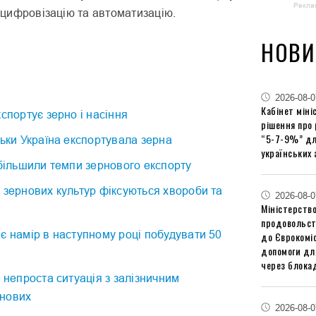
Рекла
, цифровізацію та автоматизацію.
НОВИ
2026-08-0
Кабінет міні
кспортує зерно і насіння
рішення про
“5-7-9%” дл
льки Україна експортувала зерна
українських 
збільшили темпи зернового експорту
 зернових культур фіксуються хвороби та
2026-08-0
Міністерство
продовольст
є намір в наступному році побудувати 50
до Єврокоміс
допомоги дл
через блокад
я непроста ситуація з залізничним
рнових
2026-08-0