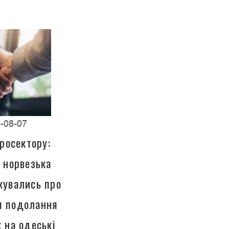
-08-07
росектору:
а норвезька
кувались про
ля подолання
к на одеські