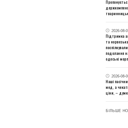
Пропонуєтьс
держкомпенс
тваринницьк
2026-08-0
Підтримка аг
та норвезьк
поспілкували
подолання на
одеські мор
2026-08-0
Наші пасічн
мед, а чека
ціни, – думк
БІЛЬШЕ Н