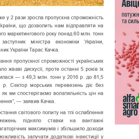
же у 2 рази зросла пропускна спроможність
України, що дозволить нам відправляти на
ого маркетингового року понад 60 млн. тонн
 заступник міністра економіки України,
ник України Тарас Качка.
тання пропускної спроможності українських
ло жваві дискусії, проте останні 5 років їх
илася — з 49,3 млн. тонн у 2016 р. до 81,5
 р. Сектор морських перевезень діє без
, як ми спостерігаємо волатильність цін на
зення”, — заявив Качка.
остання світового попиту на тлі ослаблення
межень підняло ставки на вантажні
агаторічних максимумів і збільшило доходи
можливість залучати додаткові інвестиції у