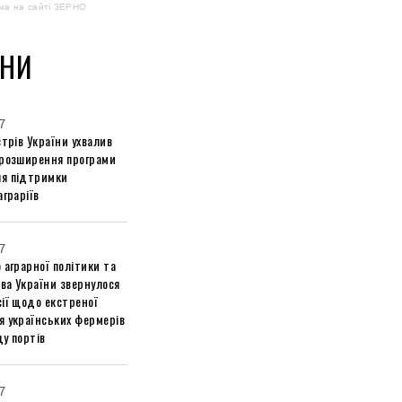
ма на сайті ЗЕРНО
НИ
7
стрів України ухвалив
 розширення програми
я підтримки
аграріїв
7
 аграрної політики та
ва України звернулося
ії щодо екстреної
я українських фермерів
у портів
7