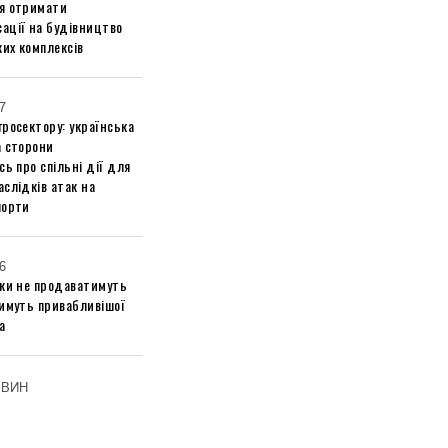
я отримати
ації на будівництво
их комплексів
7
росектору: українська
а сторони
сь про спільні дії для
слідків атак на
порти
6
ики не продаватимуть
тимуть привабливішої
а
ОВИН