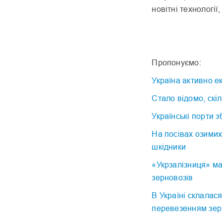
новітні технології
Пропонуємо:
Україна активно е
Стало відомо, скі
Українські порти 
На посівах озимих
шкідники
«Укрзалізниця» ма
зерновозів
В Україні склалас
перевезенням зе