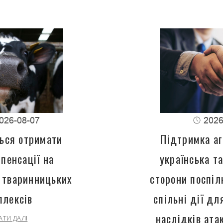
026-08-07
2026
ься отримати
Підтримка аг
пенсації на
українська т
 тваринницьких
сторони поспіл
плексів
спільні дії д
наслідків ата
АТИ ДАЛІ