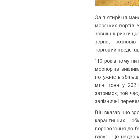
За п`ятиріччя май
морських портів 
зовнішні ринки ць
зерна, розповів
торговий представ
“10 років тому пи
морпортів виклика
потужність збільш
млн. тонн у 2021
затримок, той час
залізничні переве
Він вказав, що зр
карантинних об
перевезення до б
галузі. Це надає 