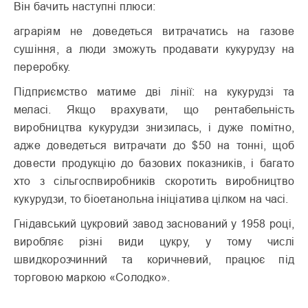
Він бачить наступні плюси:
аграріям не доведеться витрачатись на газове
сушіння, а люди зможуть продавати кукурудзу на
переробку.
Підприємство матиме дві лінії: на кукурудзі та
меласі. Якщо врахувати, що рентабельність
виробництва кукурудзи знизилась, і дуже помітно,
адже доведеться витрачати до $50 на тонні, щоб
довести продукцію до базових показників, і багато
хто з сільгоспвиробників скоротить виробництво
кукурудзи, то біоетанольна ініціатива цілком на часі.
Гнідавський цукровий завод заснований у 1958 році,
виробляє різні види цукру, у тому числі
швидкорозчинний та коричневий, працює під
торговою маркою «Солодко».