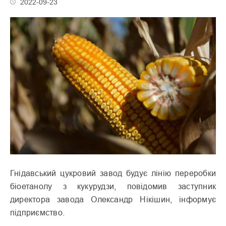
2022-09-23
Гнідавський цукровий завод будує лінію переробки
біоетанолу з кукурудзи, повідомив заступник
директора завода Олександр Нікішин, інформує
підприємство.