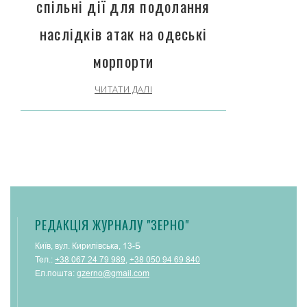
спільні дії для подолання
наслідків атак на одеські
морпорти
ЧИТАТИ ДАЛІ
РЕДАКЦІЯ ЖУРНАЛУ "ЗЕРНО"
Київ, вул. Кирилівська, 13-Б
Тел.:
+38 067 24 79 989
,
+38 050 94 69 840
Ел.пошта:
gzerno@gmail.com