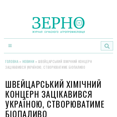
По
ГОЛОВНА
»
НОВИНИ
»
ШВЕЙЦАРСЬКИЙ ХІМІЧНИЙ КОНЦЕРН
ЗАЦІКАВИВСЯ УКРАЇНОЮ, СТВОРЮВАТИМЕ БІОПАЛИВО
ШВЕЙЦАРСЬКИЙ ХІМІЧНИЙ
КОНЦЕРН ЗАЦІКАВИВСЯ
УКРАЇНОЮ, СТВОРЮВАТИМЕ
БІОПАЛИВО