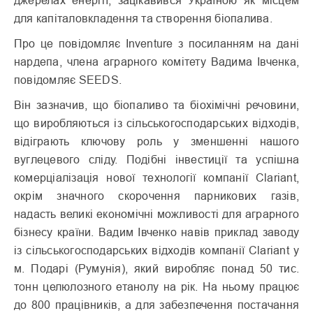
джерелах енергії, зацікавився Україною як місцем
для капіталовкладення та створення біопалива.
Про це повідомляє Inventure з посиланням на дані
нардепа, члена аграрного комітету Вадима Івченка,
повідомляє SEEDS.
Він зазначив, що біопаливо та біохімічні речовини,
що виробляються із сільськогосподарських відходів,
відіграють ключову роль у зменшенні нашого
вуглецевого сліду. Подібні інвестиції та успішна
комерціалізація нової технології компанії Clariant,
окрім значного скорочення парникових газів,
надасть великі економічні можливості для аграрного
бізнесу країни. Вадим Івченко навів приклад заводу
із сільськогосподарських відходів компанії Clariant у
м. Подарі (Румунія), який виробляє понад 50 тис.
тонн целюлозного етанолу на рік. На ньому працює
до 800 працівників, а для забезпечення постачання