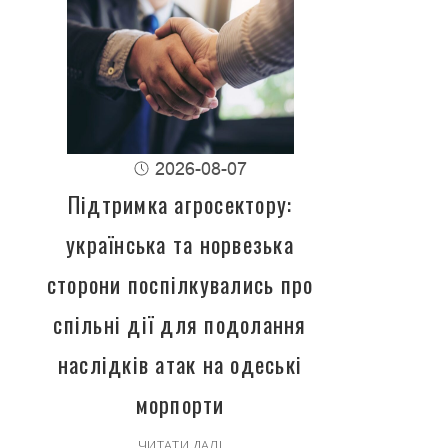
2026-08-07
Підтримка агросектору:
українська та норвезька
сторони поспілкувались про
спільні дії для подолання
наслідків атак на одеські
морпорти
ЧИТАТИ ДАЛІ