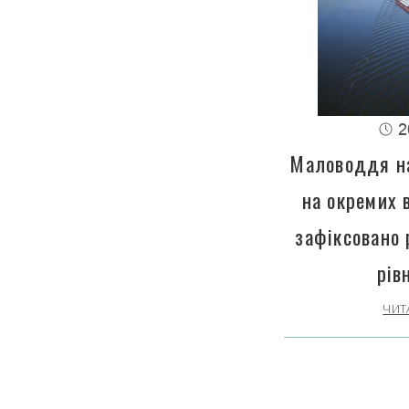
2
Маловоддя на
на окремих 
зафіксовано 
рів
ЧИТ