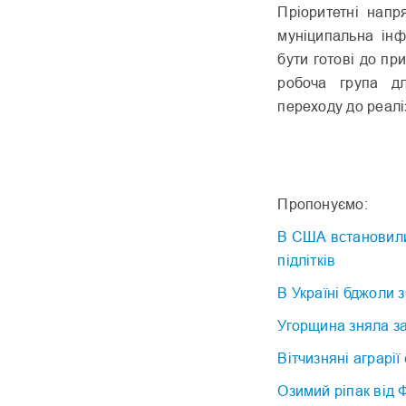
Пріоритетні напр
муніципальна інф
бути готові до при
робоча група д
переходу до реаліз
Пропонуємо:
В США встановили 
підлітків
В Україні бджоли 
Угорщина зняла за
Вітчизняні аграрі
Озимий ріпак від 