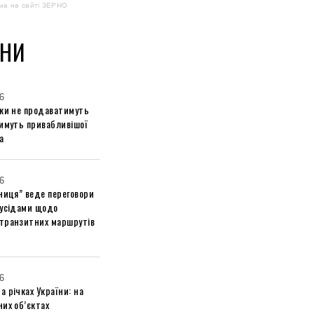
ма на сайті ЗЕРНО
НИ
6
ики не продаватимуть
тимуть привабливішої
а
6
ниця” веде переговори
сусідами щодо
транзитних маршрутів
6
 річках України: на
их об’єктах