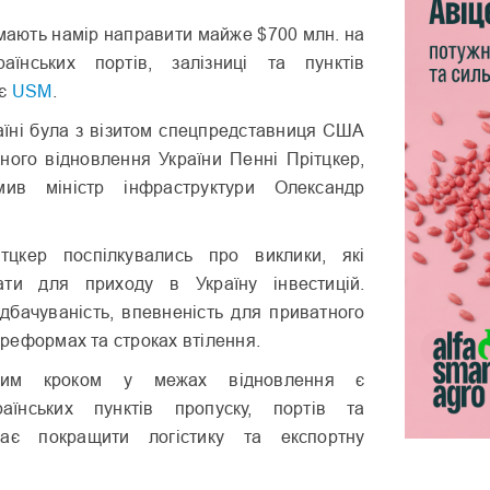
мають намір направити майже $700 млн. на
раїнських портів, залізниці та пунктів
ує
USM
.
їні була з візитом спецпредставниця США
чного відновлення України Пенні Прітцкер,
ив міністр інфраструктури Олександр
тцкер поспілкувались про виклики, які
ати для приходу в Україну інвестицій.
дбачуваність, впевненість для приватного
у реформах та строках втілення.
им кроком у межах відновлення є
раїнських пунктів пропуску, портів та
має покращити логістику та експортну