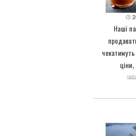
2
Наші па
продават
чекатимуть
ціни,
ЧИТ