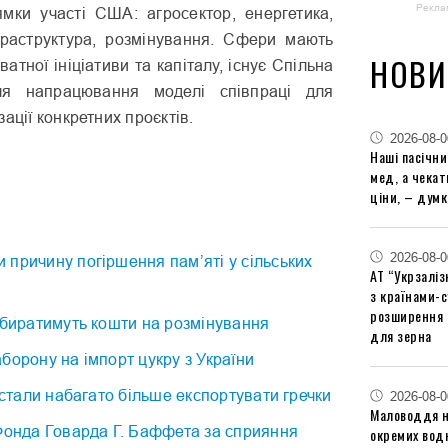
Рекла
ямки участі США: агросектор, енергетика,
раструктура, розмінування. Сфери мають
НОВИ
ватної ініціативи та капіталу, існує Спільна
ля напрацювання моделі співпраці для
ації конкретних проєктів.
2026-08-0
Наші пасічн
мед, а чека
ціни, – думк
2026-08-0
причину погіршення пам’яті у сільських
АТ “Укрзаліз
з країнами-
розширення 
збиратимуть кошти на розмінування
для зерна
борону на імпорт цукру з України
ї стали набагато більше експортувати гречки
2026-08-0
Маловоддя на
Фонда Говарда Г. Баффета за сприяння
окремих водн