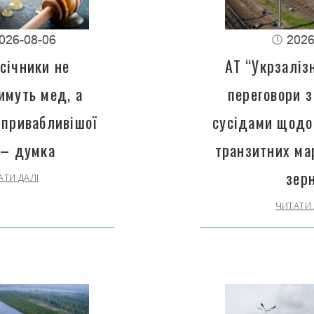
026-08-06
2026
січники не
АТ “Укрзаліз
имуть мед, а
переговори з
 привабливішої
сусідами щодо
 – думка
транзитних ма
зер
АТИ ДАЛІ
ЧИТАТИ 