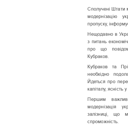
Сполучені Штати 
модернізацію ук
пропуску, інформ
Нещодавно в Укра
з питань економі
про що повідом
Кубраков.
Кубраков та Прі
необхідно подол
Йдеться про пере
капіталу, ясність 
Першим важлив
модернізація ук
залізниці, що 
спроможність.