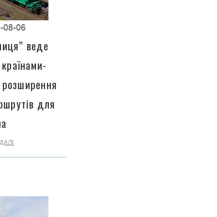
-08-06
ниця” веде
 країнами-
 розширення
ршрутів для
на
ДАЛІ