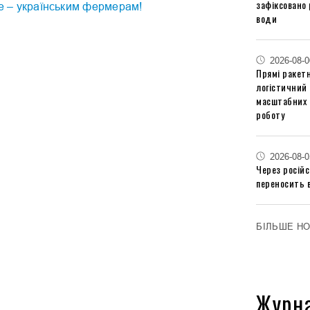
зафіксовано 
ce – українським фермерам!
води
2026-08-0
Прямі ракетн
логістичний
масштабних 
роботу
2026-08-0
Через російс
переносить 
БІЛЬШЕ Н
Журн