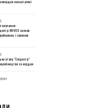
рекордно низькі рівні
6
і влучання:
 центр NOVUS зазнав
руйнувань і зупинив
5
ьку атаку “Епіцентр”
виробництво за кордон
ОВИН
али