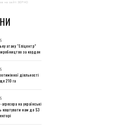
ма на сайті ЗЕРНО
НИ
5
ьку атаку “Епіцентр”
виробництво за кордон
5
ротимінної діяльності
ще 210 га
5
-агресора на українські
ь коштувати нам до $3
екторі