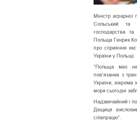
Міністр аграрної
Сольський та ві
господарства та 
Польща Генрик Ко
про сприяння екс
України у Польщі.
“Польща має на
пов‘язаних з тра
України, зокрема 
моря сьогодні заб
Надзвичайний і п
Дещиця висловив
співпрацю”.