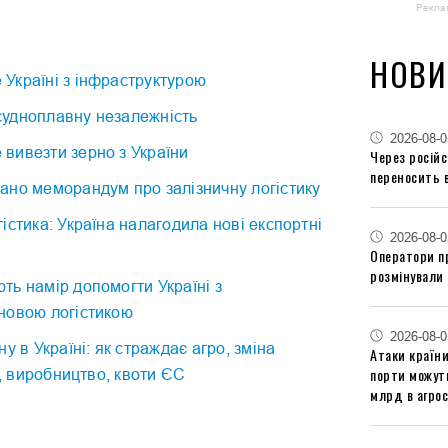
Рекла
НОВИ
Україні з інфраструктурою
удноплавну незалежність
2026-08-0
вивезти зерно з України
Через російс
переносить 
ано меморандум про залізничну логістику
істика: Україна налагодила нові експортні
2026-08-0
Оператори п
розмінували 
ь намір допомогти Україні з
новою логістикою
2026-08-0
у в Україні: як страждає агро, зміна
Атаки країни
порти можут
ь, виробництво, квоти ЄС
млрд в агрос