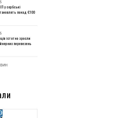
5
ХП у сербські
становлять понад €100
5
яців істотно зросли
ейнерних перевезень
ОВИН
али