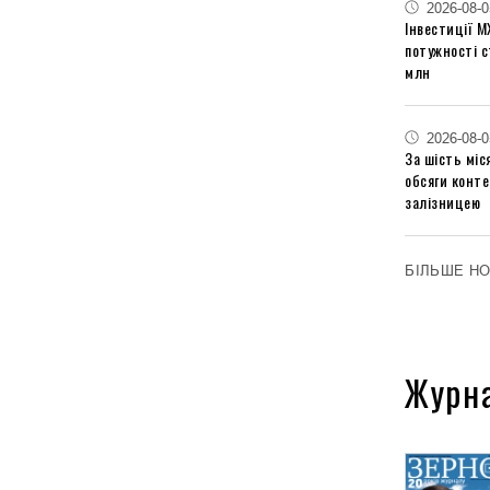
2026-08-0
Інвестиції М
потужності 
млн
2026-08-0
За шість міс
обсяги конт
залізницею
БІЛЬШЕ Н
Журн