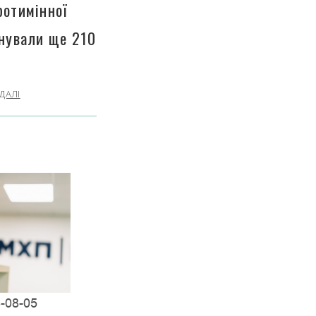
ротимінної
інували ще 210
ДАЛІ
-08-05