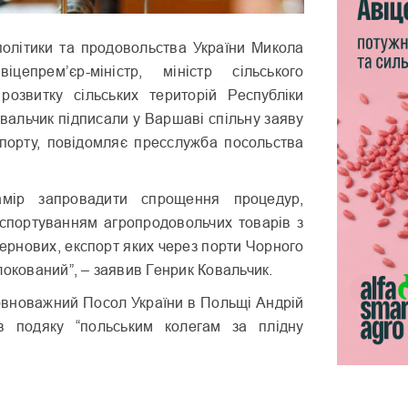
 політики та продовольства України Микола
цепрем’єр-міністр, міністр сільського
розвитку сільських територій Республіки
вальчик підписали у Варшаві спільну заяву
порту, повідомляє пресслужба посольства
мір запровадити спрощення процедур,
нспортуванням агропродовольчих товарів з
зернових, експорт яких через порти Чорного
локований”, – заявив Генрик Ковальчик.
овноважний Посол України в Польщі Андрій
 подяку “польським колегам за плідну