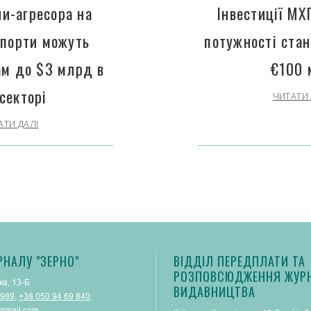
ни-агресора на
Інвестиції МХ
 порти можуть
потужності ста
ам до $3 млрд в
€100 
секторі
ЧИТАТИ 
АТИ ДАЛІ
РНАЛУ "ЗЕРНО"
ВІДДІЛ ПЕРЕДПЛАТИ ТА
РОЗПОВСЮДЖЕННЯ ЖУРН
ка, 13-Б
ВИДАВНИЦТВА
 989
,
+38 050 94 69 840
gmail.com