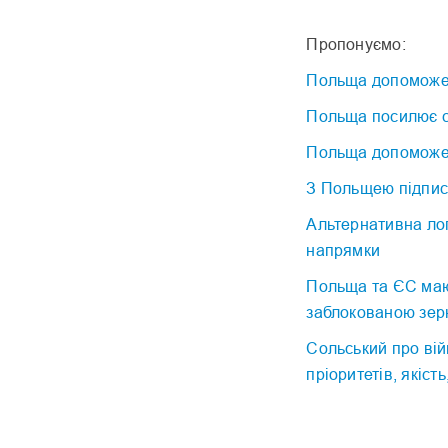
Пропонуємо:
Польща допоможе 
Польща посилює с
Польща допоможе 
З Польщею підпис
Альтернативна лог
напрямки
Польща та ЄС мают
заблокованою зер
Сольський про війн
пріоритетів, якіст