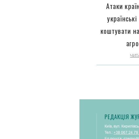
Атаки краї
українські
коштувати н
агро
ЧИТ
РЕДАКЦІЯ ЖУ
Київ, вул. Кирилівсь
Тел.:
+38 067 24 79
Ел.пошта:
gzerno@