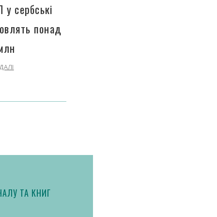
П у сербські
новлять понад
млн
ДАЛІ
АЛУ ТА КНИГ