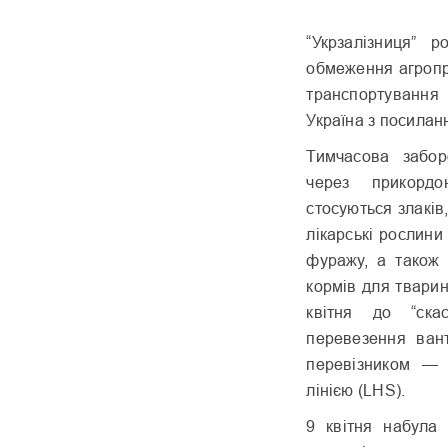
“Укрзалізниця” 
обмеження агропр
транспортування
Україна з посилан
Тимчасова забо
через прикордо
стосуються злаків
лікарські рослини
фуражу, а також 
кормів для тварин
квітня до “ска
перевезення вант
перевізником — 
лінією (LHS).
9 квітня набула 