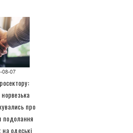
-08-07
росектору:
а норвезька
кувались про
ля подолання
к на одеські