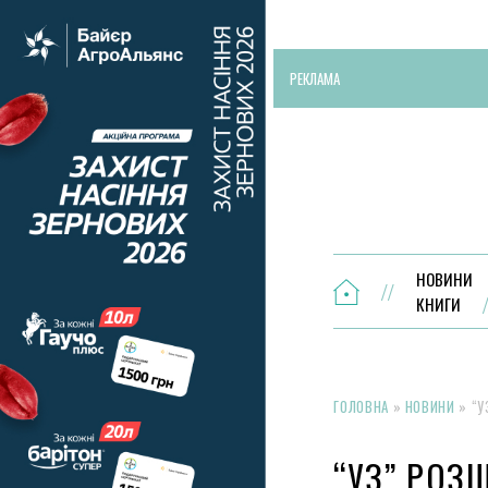
РЕКЛАМА
НОВИНИ
КНИГИ
ГОЛОВНА
»
НОВИНИ
»
“У
“УЗ” РОЗ