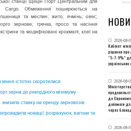
ської станції Щецін Порт Центральний для
Рекла
P Cargo. Обмеження поширюються на
: пшениця та меслин; жито; ячмінь; овес;
НОВИ
сорго зернове; гречка, просо та насіння
екстрини та модифіковані крохмалі, клеї на
2026-08-0
Кабінет міні
рішення про
“5-7-9%” дл
українських 
езення істотно скоротилися
2026-08-0
Міністерство
орт зерна до рекордного мінімуму
продовольст
до Єврокоміс
 знизила ставку на оренду зерновозів
допомоги дл
через блокад
 впровадила новації: розрахунок, вагони та
2026-08-0