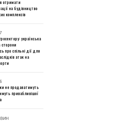
я отримати
ації на будівництво
их комплексів
7
росектору: українська
а сторони
сь про спільні дії для
слідків атак на
порти
6
ики не продаватимуть
тимуть привабливішої
а
ОВИН