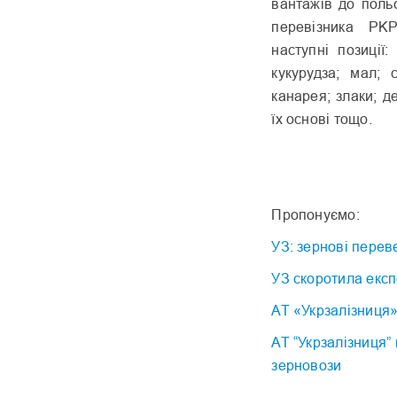
вантажів до поль
перевізника PK
наступні позиції
кукурудза; мал; 
канарея; злаки; д
їх основі тощо.
Пропонуємо:
УЗ: зернові перев
УЗ скоротила експ
АТ «Укрзалізниця»
АТ “Укрзалізниця”
зерновози