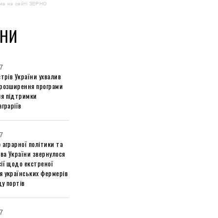
ма на сайті ЗЕРНО
НИ
7
стрів України ухвалив
 розширення програми
я підтримки
аграріїв
7
 аграрної політики та
ва України звернулося
ії щодо екстреної
я українських фермерів
у портів
7