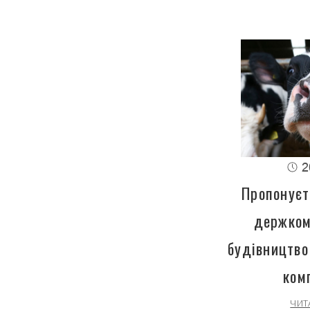
2
Пропонуєт
держком
будівництво
ком
ЧИТ