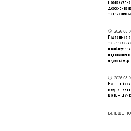
Пропонуєтьс
держкомпенс
тваринницьк
2026-08-0
Підтримка аг
та норвезьк
поспілкували
подолання на
одеські мор
2026-08-0
Наші пасічн
мед, а чека
ціни, – думк
БІЛЬШЕ Н