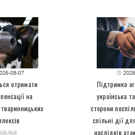
026-08-07
2026
ься отримати
Підтримка аг
пенсації на
українська т
 тваринницьких
сторони поспіл
плексів
спільні дії д
наслідків ата
АТИ ДАЛІ