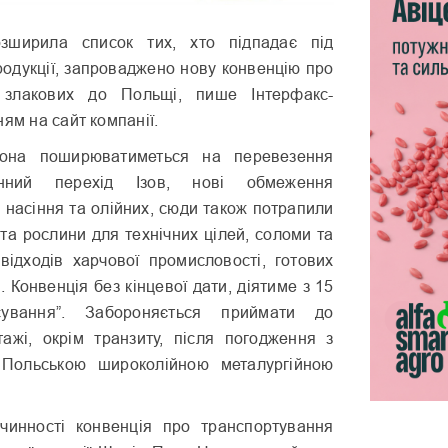
розширила список тих, хто підпадає під
одукції, запроваджено нову конвенцію про
 злакових до Польщі, пише Інтерфакс-
ням на сайт компанії.
рона поширюватиметься на перевезення
нний перехід Ізов, нові обмеження
, насіння та олійних, сюди також потрапили
 та рослини для технічних цілей, соломи та
відходів харчової промисловості, готових
. Конвенція без кінцевої дати, діятиме з 15
сування”. Забороняється приймати до
ажі, окрім транзиту, після погодження з
Польською широколійною металургійною
чинності конвенція про транспортування