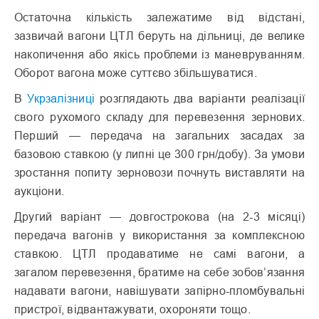
Остаточна кількість залежатиме від відстані,
зазвичай вагони ЦТЛ беруть на дільниці, де велике
накопичення або якісь проблеми із маневруванням.
Оборот вагона може суттєво збільшуватися.
В
Укрзалізниці
розглядають два варіанти реалізації
свого рухомого складу для перевезення зернових.
Перший — передача на загальних засадах за
базовою ставкою (у липні це 300 грн/добу). За умови
зростання попиту зерновози почнуть виставляти на
аукціони.
Другий варіант — довгострокова (на 2-3 місяці)
передача вагонів у використання за комплексною
ставкою. ЦТЛ продаватиме не самі вагони, а
загалом перевезення, братиме на себе зобов’язання
надавати вагони, навішувати запірно-пломбувальні
пристрої, відвантажувати, охороняти тощо.