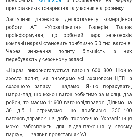
повідомляє
Rail.insider
з посиланням на нараду
представників товариства та учасників агроринку.
Заступник директора департаменту комерційної
роботи АТ «Укрзалізниця» Валерій Ткачов
проінформував, що робочий парк зерновозів
компанії наразі становить приблизно 5,8 тис. вагонів.
Через зниження попиту більшість із них
перебувають у сезонному запасі.
«Наразі використовується вагонів 600–800. Щойно
зросте попит, ми виведемо усі зерновози ЦТЛ із
сезонного запасу і надамо. Якщо порахувати,
наприклад, що кожен вагон робитиме за місяць два
рейси, то маємо 11600 вагоновідправок. Ділимо на
30 діб і отримуємо, що приблизно 350–400
вагоновідправок на добу теоретично Укрзалізниця
може забезпечити для відвантаження у своєму
парку», — заявив представник УЗ.