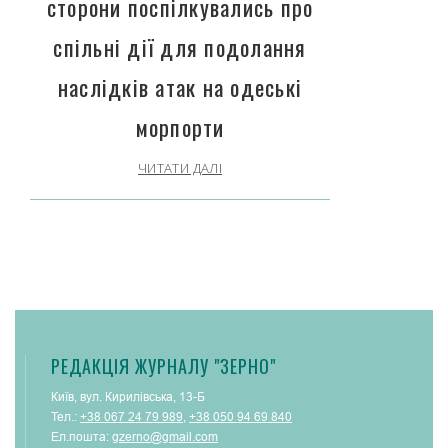
сторони поспілкувались про
спільні дії для подолання
наслідків атак на одеські
морпорти
ЧИТАТИ ДАЛІ
РЕДАКЦІЯ ЖУРНАЛУ "ЗЕРНО"
Київ, вул. Кирилівська, 13-Б
Тел.:
+38 067 24 79 989
,
+38 050 94 69 840
Ел.пошта:
gzerno@gmail.com