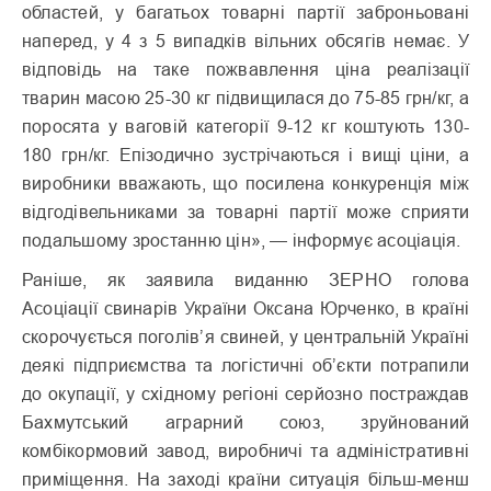
областей, у багатьох товарні партії заброньовані
наперед, у 4 з 5 випадків вільних обсягів немає. У
відповідь на таке пожвавлення ціна реалізації
тварин масою 25-30 кг підвищилася до 75-85 грн/кг, а
поросята у ваговій категорії 9-12 кг коштують 130-
180 грн/кг. Епізодично зустрічаються і вищі ціни, а
виробники вважають, що посилена конкуренція між
відгодівельниками за товарні партії може сприяти
подальшому зростанню цін», — інформує асоціація.
Раніше, як заявила виданню ЗЕРНО голова
Асоціації свинарів України Оксана Юрченко, в країні
скорочується поголів’я свиней, у центральній Україні
деякі підприємства та логістичні об’єкти потрапили
до окупації, у східному регіоні серйозно постраждав
Бахмутський аграрний союз, зруйнований
комбікормовий завод, виробничі та адміністративні
приміщення. На заході країни ситуація більш-менш