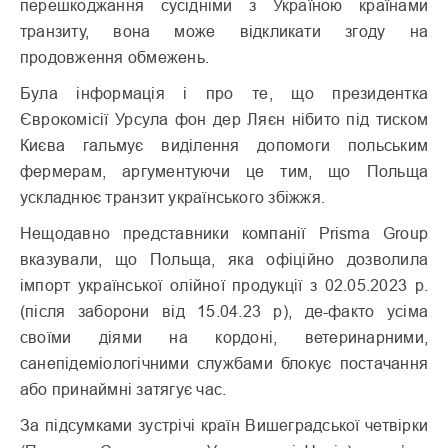
перешкоджання сусідніми з Україною країнами
транзиту, вона може відкликати згоду на
продовження обмежень.
Була інформація і про те, що президентка
Єврокомісії Урсула фон дер Ляєн нібито під тиском
Києва гальмує виділення допомоги польським
фермерам, аргументуючи це тим, що Польща
ускладнює транзит українського збіжжя.
Нещодавно представники компанії Prisma Group
вказували, що Польща, яка офіційно дозволила
імпорт української олійної продукції з 02.05.2023 р.
(після заборони від 15.04.23 р), де-факто усіма
своїми діями на кордоні, ветеринарними,
санепідеміологічними службами блокує постачання
або принаймні затягує час.
За підсумками зустрічі країн Вишеградської четвірки