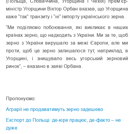
(Польща, Словаччина, Угорщина і Чехія) прем’єр-
міністр Угорщини Віктор Орбан вказав, що Угорщина
каже “так” транзиту і “ні” імпорту українського зерна.
“Ми поділяємо побоювання, які викликає в наших
країнах зерно, що надходить з України. Ми за те, щоб
зерно з України вирушало за межі Європи, але ми
проти, щоб це зерно залишалося тут, наприклад, в
Угорщині, і знищувало весь угорський зерновий
ринок”, – вказано в заяві Орбана.
Пропонуємо:
Аграрії не продаватимуть зерно задешево
Експорт до Польщі: де-юре працює, де-факто – не
дуже