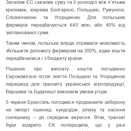
Загалом ЄС схвалив суму та її розподіл між п’ятьма
країнами, зокрема Болгарією, Польщею, Румунією,
Словаччиною та Угорщиною. Для польських
фермерів передбачується €40 млн, або 40% від
запланованої суми.
Таким чином, польська влада отримала можливість
збільшити допомогу фермерам на 200%, адже кошти
передбачалися і з бюджету країни.
Рішення про виплату коштів погоджено
Єврокомісією після зняття Польщею та Угорщиною
перешкод для транзиту української агропродукції,
Варшава та Будапешт виконали умови угоди.
5 червня Брюссель погодився продовжити заборону
на імпорт пшениці, кукурудзи, ріпаку та насіння
соняшнику – до середини вересня. Втім, транзит
буде відкрито. ЄК попередила, що у разі