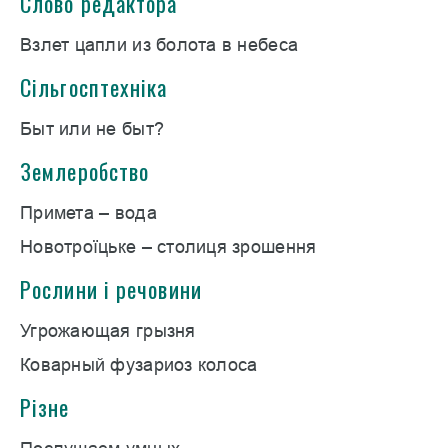
Слово редактора
Взлет цапли из болота в небеса
Сільгосптехніка
Быт или не быт?
Землеробство
Примета – вода
Новотроїцьке – столиця зрошення
Рослини і речовини
Угрожающая грызня
Коварный фузариоз колоса
Різне