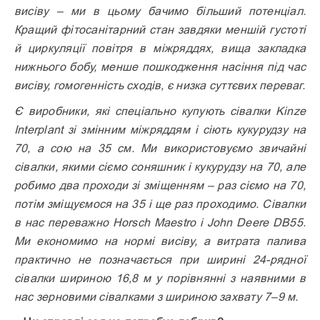
висіву – ми в цьому бачимо більший потенціал.
Кращий фітосанітарний стан завдяки меншій густоті
й циркуляції повітря в міжряддях, вища закладка
нижнього бобу, менше пошкодження насіння під час
висіву, гомогенність сходів, є низка суттєвих переваг.
Є виробники, які спеціально купують сівалки Kinze
Interplant зі змінним міжряддям і сіють кукурудзу на
70, а сою на 35 см. Ми використовуємо звичайні
сівалки, якими сіємо соняшник і кукурудзу на 70, але
робимо два проходи зі зміщенням – раз сіємо на 70,
потім зміщуємося на 35 і ще раз проходимо. Сівалки
в нас переважно Horsch Maestro і John Deere DB55.
Ми економимо на нормі висіву, а витрата палива
практично не позначається при ширині 24-рядної
сівалки шириною 16,8 м у порівнянні з наявними в
нас зерновими сівалками з шириною захвату 7–9 м.