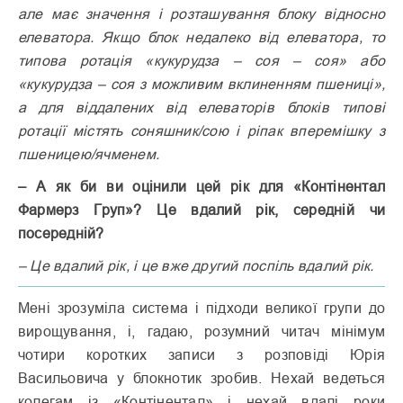
але має значення і розташування блоку відносно
елеватора. Якщо блок недалеко від елеватора, то
типова ротація «кукурудза – соя – соя» або
«кукурудза – соя з можливим вклиненням пшениці»,
а для віддалених від елеваторів блоків типові
ротації містять соняшник/сою і ріпак вперемішку з
пшеницею/ячменем.
– А як би ви оцінили цей рік для «Контінентал
Фармерз Груп»? Це вдалий рік, середній чи
посередній?
– Це вдалий рік, і це вже другий поспіль вдалий рік.
Мені зрозуміла система і підходи великої групи до
вирощування, і, гадаю, розумний читач мінімум
чотири коротких записи з розповіді Юрія
Васильовича у блокнотик зробив. Нехай ведеться
колегам із «Контінентал» і нехай вдалі роки