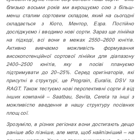
близько восьми років ми вирощуємо сою з більш-
менш сталим сортовим складом, який на сьогодні
складається з Кіото, Ментор, Езра. Постійно
досліджуємо і вводимо нові сорти. Зараз ще лінійка
на підході, всі вони в межах 2550–2600 юнітів.
Активно вивчаємо можливість формування
високопотенційної сортової лінійки для діапазону
2400–2500 юнітів, яку в посіві плануємо
підтримувати до 20–25%. Серед оригінаторів, які
присутні в структурі, це Prograin, Euralis, DSV та
RAGT. Також тестуємо нові перспективні сорти й від
інших компаній – Saatbau, Sevita, Cerela та інші з
можливістю введення в нашу структуру посівних
площ сої.
Зрозуміло, в різних регіонах вони достигають дещо
раніше або пізніше, але мета, щоб найпізніший – на