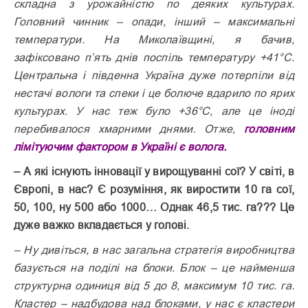
складна з урожайністю по деяких культурах.
Головний чинник – опади, інший – максимальні
температури. На Миколаївщині, я бачив,
зафіксовано п’ять днів поспіль температуру +41°С.
Центральна і південна Україна дуже потерпіли від
нестачі вологи та спеки і це болюче вдарило по ярих
культурах. У нас теж було +36°С, але це іноді
перебивалося хмарними днями. Отже,
головним
лімітуючим фактором в Україні є волога.
– А які існують інновації у вирощуванні сої? У світі, в
Європі, в нас? Є розуміння, як виростити 10 га сої,
50, 100, ну 500 або 1000… Однак 46,5 тис. га??? Це
дуже важко вкла­дається у голові.
– Ну дивіться, в нас загальна стратегія виробництва
базується на поділі на блоки. Блок – це найменша
структурна одиниця від 5 до 8, максимум 10 тис. га.
Кластер – надбудова над блоками, у нас є кластери