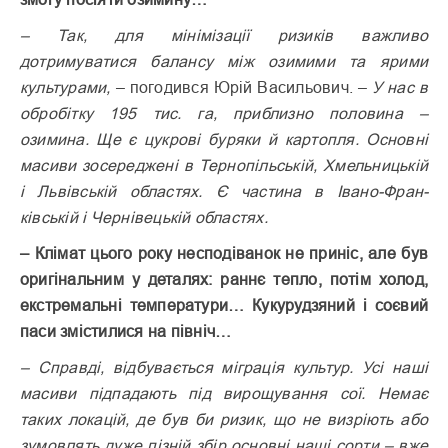
– Так, для мінімізації ризиків важливо
дотримуватися балансу між озимими та ярими
культурами,
– погодився Юрій Васильович. –
У нас в
обробітку 195 тис. га, приблизно половина –
озимина. Ще є цукрові буряки й картопля. Основні
масиви зосереджені в Терно­пільській, Хмельницькій
і Львівській областях. Є частина в Івано-Фран­
ківській і Чернівецькій областях.
– Клімат цього року несподіванок не приніс, але був
оригінальним у деталях: раннє тепло, потім холод,
екстремальні температури… Кукурудзяний і соєвий
паси змістилися на північ…
– Справді, відбувається міграція культур. Усі наші
масиви підпадають під вирощування сої. Немає
таких локацій, де був би ризик, що не визріють або
зумовлять дуже пізній збір основні наші сорти – вже