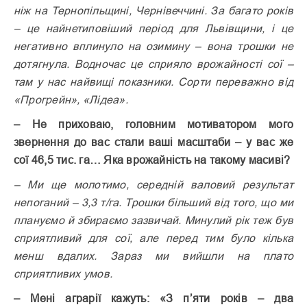
ніж на Тернопільщині, Чернівеччині. За багато років
– це найнетиповіший період для Львівщини, і це
негативно вплинуло на озимину – вона трошки не
дотягнула. Водночас це сприяло врожайності сої –
там у нас найвищі показники. Сорти переважно від
«Прогрейн», «Лідеа».
– Не приховаю, головним мотиватором мого
звернення до вас стали ваші масштаби – у вас же
сої 46,5 тис. га… Яка врожайність на такому масиві?
– Ми ще молотимо, середній валовий результат
непоганий – 3,3 т/га. Трошки більший від того, що ми
плануємо й збираємо зазвичай. Минулий рік теж був
сприятливий для сої, але перед тим було кілька
менш вдалих. Зараз ми вийшли на плато
сприятливих умов.
– Мені аграрії кажуть: «З п’яти років – два