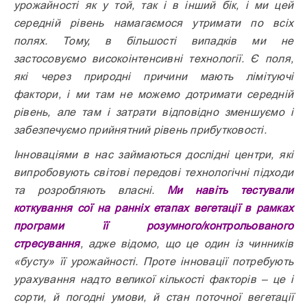
урожайності як у той, так і в інший бік, і ми цей
середній рівень намагаємося утримати по всіх
полях. Тому, в більшості випадків ми не
застосовуємо високоінтенсивні технології. Є поля,
які через природні причини мають лімітуючі
фактори, і ми там не можемо дотримати середній
рівень, але там і затрати відповідно зменшуємо і
забезпечуємо прийнятний рівень прибутковості.
Інноваціями в нас займаються дослідні центри, які
випробо­вують світові передові технологічні підходи
та розробляють власні.
Ми навіть тестували
коткування сої на ранніх етапах вегетації в рамках
прог­рами її розумного/контрольованого
стресування
, адже відомо, що це один із чинників
«бусту» її урожайності. Проте інновації потребують
урахування надто великої кількості факторів – це і
сорти, й погодні умови, й стан поточної вегетації