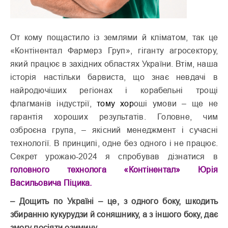
О
т кому пощастило із землями й кліматом, так це
«Контінентал Фармерз Груп», гіганту агросектору,
який працює в західних областях України. Втім, наша
історія настільки барвиста, що знає невдачі в
найродючіших регіонах і корабельні трощі
флагманів індустрії,
тому хор
оші умови – ще не
гарантія хороших результатів. Головне, чим
озброєна група, – якісний менеджмент і сучасні
технології. В принципі, одне без одного і не працює.
Секрет урожаю-2024 я спробував дізнатися в
головного технолога «Контінентал» Юрія
Васильовича Піцика.
– Дощить по Україні – це, з одного боку, шкодить
збиранню кукурудзи й соняшнику, а з іншого боку, дає
змогу посіяти озимину…