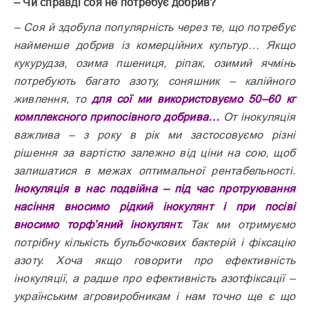
– Чи справді соя не потребує добрив?
– Соя й здобула популярність через те, що потребує
найменше добрив із комерційних культур… Якщо
куку­рудза, озима пшениця, ріпак, озимий ячмінь
потребують багато азоту, соняшник – калійного
живлення, то
для сої ми використовуємо 50–60 кг
комплексного припосівного добрива…
От інокуляція
важлива – з року в рік ми застосовуємо різні
рішення за вартістю залежно від ціни на сою, щоб
залишатися в межах оптимальної рентабельності.
Інокуляція в нас подвійна – під час протруювання
насіння вносимо рідкий інокулянт і при посіві
вносимо торф’яний інокулянт.
Так ми отримуємо
потрібну кількість бульбочкових бактерій і фіксацію
азоту. Хоча якщо говорити про ефективність
інокуляції, а радше про ефективність азотфіксації –
українським агровиробникам і нам точно ще є що