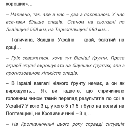
хороших»…
– Напевно, так, але в нас – два з половиною. У нас
все-таки більше опадів. Станом на сьогодні по
Львівщині 558 мм, на Тернопільщині 580 мм…
– Галичина, Західна Україна – край, багатий на
дощі…
– Гріх скаржитися, хоча тут бідніші ґрунти. Проте
аграрії згодні вирощувати на бідніших ґрунтах, але з
прогнозованою кількістю опадів.
– В Ізраїлі взагалі ніякого ґрунту немає, а он як
вирощують… Як ви гадаєте, що спричинило
головним чином такий перепад результатів по сої в
Україні? У кого 3 ц, у кого 5 т? 5 т було на поливі на
Полтавщині, на Кропивниччині – 3 ц…
– На Кропивниччині цього року справді ситуація