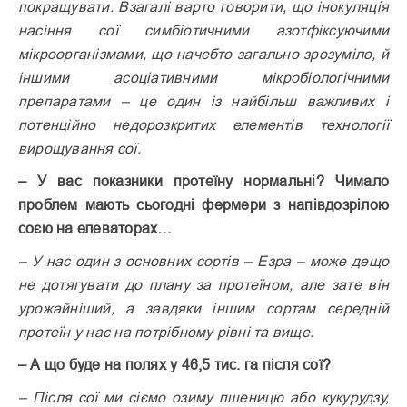
покращувати. Взагалі варто говорити, що інокуляція
насіння сої симбіотичними азотфіксуючими
мікроорганізмами, що начебто загально зрозуміло, й
іншими асоціативними мікробіологічними
препаратами – це один із найбільш важливих і
потенційно недорозкритих елементів технології
вирощування сої.
– У вас показники протеїну нормальні? Чимало
проблем мають сьогодні фермери з напівдозрілою
соєю на елеваторах…
– У нас один з основних сортів – Езра – може дещо
не дотягувати до плану за протеїном, але зате він
урожайніший, а завдяки іншим сортам середній
протеїн у нас на потрібному рівні та вище.
– А що буде на полях у 46,5 тис. га після сої?
– Після сої ми сіємо озиму пшеницю або кукурудзу,