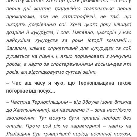
початку жовтня. Хоча це трохи ризиковано – в нас у
перші дні жовтня традиційно трапляються перші
приморозки, але не катастрофічні, не такі, що
шкодять дозріванню сої. Хоча цього року швидко
дозріли й кукурудза, і соя. Напевно, цьогоріч у нас
найсухіша кукурудза за роки історії компанії…
Загалом, клімат, сприятливий для кукурудзи та сої,
рухається на північ, і, якщо порівнювати з минулим
роком, а надто за спостереженнями восьми-дев’яти
років, ми відслідковуємо суттєві зміни.
– Час від часу я чую, що Тернопіль­щина також
потерпає від посух…
– Частина Тернопільщини – від Збруча (зона ближча
до Хмельниччини), ми називаємо її – зона нестійкого
зволоження. Тут можуть бути тривалі періоди без
опадів. Проте цей рік не характерний – навіть на
Львівщині був триваліший період весняної посухи,