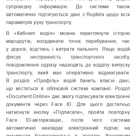
супровідну інформацію. До системи також
автоматично підтягуються дані з Ruptela щодо всіх
параметрів руху транспорту.
В «Кабінеті водія» можна переглянути історію
маршрутів, координати точок перебування, час
у дорозі, відстань і витрати пального. Якщо водій
фіксує несправність транспортного засобу,
повідомлення одразу надходить до відділу випуску
транспорту, який має оперативно відреагувати.
В розділі «Профіль» водій бачить власні дані,
що містяться в обліковій системі компанії. Розділ
«Document.Online» дає змогу підписувати електронні
документи через Face ID. Для цього достатньо
натиснути кнопку «Підписати», пройти повторну
Face ID-авторизацію, після чого система
автоматично накладає електронний підпис на
документи безпосередньо в додатку. Важливим