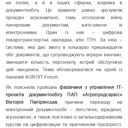
на полях, а й в інших сферах, зокрема в
документообігу. Це правило давно зрозуміли
провідні агрокомпанії, тому оголосили війну
паперовим документам, витісняючи їх
електронними. Один із них – цифрова
товаротранспортна накладна, або ТТН. За нею –
система, яка дає змогу в кількараз пришвидшити
обіг документів, що супроводжують аграрні вантажі,
зменшити кількість персоналу, котрий обслуговує
цей ланцюжок. Тема обговорювалася на одній із
панелей AGROIT Forum.
Як пояснила провідна
фахівчиня з управління ІТ-
проєктів документообігу ПАП «Агропрод­сервіс»
Вікторія Папірянська
, причини переходу на
електрон­ний документообіг – логістичні, юридичні,
агрономічні, а також пов’язані із загальнодержавним
курсом на цифровізацію та прагненням прозорості.