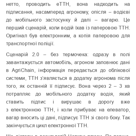
нетто, проводить еТТН, вона надходить на
підписання, насамперед агроному, опісля – водієві
до мобільного застосунку й далі – вагарю. Це
перший сценарій, коли водій їхав із паперовою ТТН.
Оригінал був електрон­ним, а копія паперовою для
транспортної поліції.
Сценарій 2.0 – без термочека: одразу в полі
завантажується автомобіль, агроном заповнює дані
в AgriChain, інформація передається до облікової
системи, ТТН з’являється в додатку агронома після
того, як останній її підписує. Вона через 2 – 3 хв
потрапляє до мобільного додатку водія, який
ставить підпис і вирушає в дорогу вже
з електронною ТТН, і коли прибуває на елеватор,
вагар вносить ці дані, підписує ТТН зі свого боку. Так
закінчується цикл електронної ТТН.