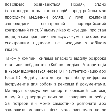
повсякчас розвиваються. Позаяк, згідно
із законодавством, кожен водій перед рейсом має
проходити медичний огляд, у групі компаній
запровадили електронний передрейсовий
контрольний лист. У ньому лікар фіксує дані про стан
водія, а сам працівник підписує документ особистим
електронним підписом, не виходячи з кабінету
лікаря.
Також у компанії силами власного відділу розробки
створили вебдодаток «Кабінет водія». Авторизація
в ньому відбувається через OTP-аутентифікацію або
Face ID. Водій дістає доступ до набору цифрових
інструментів для роботи з рейсами й документами.
Маршрут формує диспетчер в обліковій системі,
а водій підтверджує початок і завершення рейсу.
За потреби він може самостійно розпочати або
завершити маршрут, після чого диспетчер додає