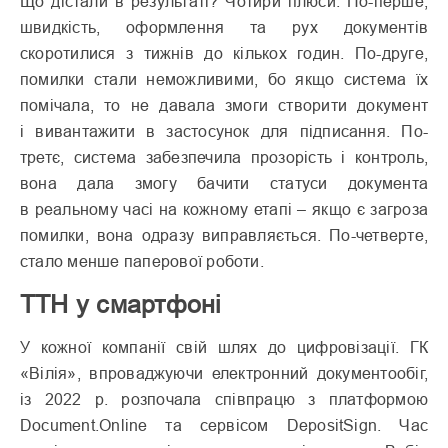
Що дістали в результаті? Чотири плюси. По-перше,
швидкість, оформлення та рух документів
скоротилися з тижнів до кількох годин. По-друге,
помилки стали неможливими, бо якщо система їх
помічала, то не давала змоги створити документ
і вивантажити в застосунок для підписання. По-
третє, система забезпечила прозорість і контроль,
вона дала змогу бачити статуси документа
в реальному часі на кожному етапі – якщо є загроза
помилки, вона одразу виправляється. По-четверте,
стало менше паперової роботи.
ТТН у смартфоні
У кожної компанії свій шлях до цифровізації. ГК
«Вілія», впроваджуючи електронний документообіг,
із 2022 р. розпочала спів­працю з платформою
Document.Online та сервісом DepositSign. Час