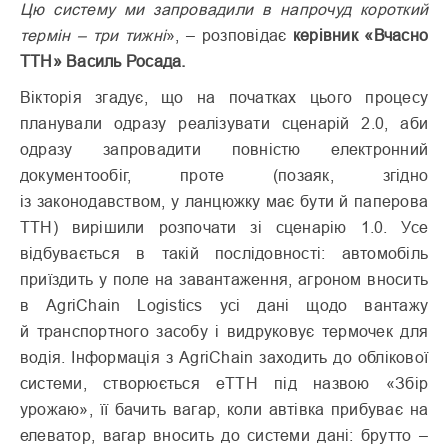
Цю систему ми запровадили в напрочуд короткий
термін – три тижні
», – розповідає
керівник «Вчасно
ТТН» Василь Росада.
Вікторія згадує, що на початках цього процесу
планували одразу реалізувати сценарій 2.0, аби
одразу запровадити повністю електронний
документообіг, проте (позаяк, згідно
із законодавством, у ланцюжку має бути й паперова
ТТН) вирішили розпочати зі сценарію 1.0. Усе
відбувається в такій послідовності: автомобіль
приїздить у поле на завантаження, агроном вносить
в AgriChain Logistics усі дані щодо вантажу
й транспортного засобу і видруковує термочек для
водія. Інформація з AgriChain заходить до облікової
системи, створюється еТТН під назвою «Збір
урожаю», її бачить вагар, коли автівка прибуває на
елеватор, вагар вносить до системи дані: брутто –