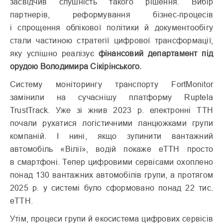
засвідчив слушність такого рішення. Вибір
партнерів, реформування бізнес-процесів
і спрощення облікової політики й документообігу
стали частиною стратегії цифрової трансформації,
яку успішно реалізує
фінансовий департамент під
орудою Володимира Сікірінського.
Систему моніторингу транспорту FortMonitor
замінили на сучаснішу платформу Ruptela
TrustTrack. Уже зі жнив 2023 р. електронні ТТН
почали рухатися логістичними ланцюжками групи
компаній. І нині, якщо зупинити вантажний
автомобіль «Вілії», водій покаже еТТН просто
в смартфоні. Тепер цифровими сервісами охоплено
понад 130 вантажних автомобілів групи, а протягом
2025 р. у системі було сформовано понад 22 тис.
еТТН.
Утім, процеси групи й екосистема цифрових сервісів