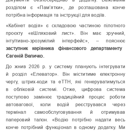
розділом є «Пам’ятки», де розташована конче
потрібна інформація та інструкції для водіїв.
«Кабінет водія» є складовою частиною пілотного
проєкту «еШляховий лист». Він має зручний,
інтуїтивно-зрозумілий інтерфейс», – пояснює
заступник керівника фінансового департаменту
Євгеній Величко.
До жнив 2026 р. у систему планують інтегрувати
й розділ «Елеватор». Він міститиме елект­ронну
чергу, штрих-коди та еТТН, які генеруватимуться
в обліковій системі. Отже, цифрова система
поступово замінює традиційний процес роботи
автовагової, коли водій реєструвався через
термінал самообслуговування й отримував
паперовий талон. «Водію потрібно надати весь
конче потрібний функціонал в одному додатку. Ми