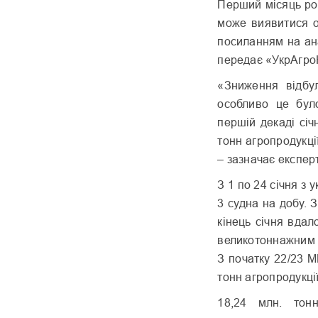
Перший місяць ро
може виявитися о
посиланням на ан
передає «УкрАгро
«Зниження відбу
особливо це бул
першій декаді січ
тонн агропродукції
– зазначає експерт
З 1 по 24 січня з 
3 судна на добу. 
кінець січня вдал
великотоннажним 
З початку 22/23 М
тонн агропродукції
18,24 млн. тон