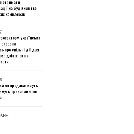
я отримати
ації на будівництво
их комплексів
7
росектору: українська
а сторони
сь про спільні дії для
слідків атак на
порти
6
ики не продаватимуть
тимуть привабливішої
а
ОВИН