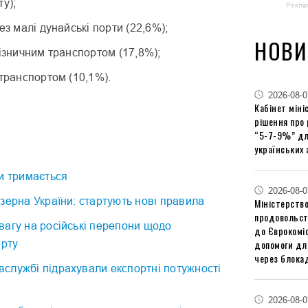
у);
Рекла
ез малі дунайські порти (22,6%);
НОВИ
лізничним транспортом (17,8%);
отранспортом (10,1%).
2026-08-0
Кабінет міні
рішення про
“5-7-9%” дл
українських 
и тримається
2026-08-0
зерна України: стартують нові правила
Міністерство
продовольст
агу на російські перепони щодо
до Єврокоміс
допомоги дл
орту
через блокад
службі підрахували експортні потужності
2026-08-0