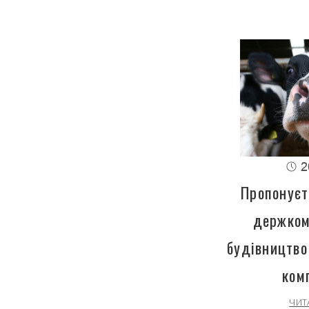
2
Пропонуєт
держком
будівництво
ком
ЧИТ