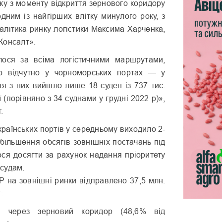
ку з моменту відкриття зернового коридору
дним із найгірших влітку минулого року, з
алітика ринку логістики Максима Харченка,
Консалт».
лося за всіма логістичними маршрутами,
о відчутно у чорноморських портах — у
ня з них вийшло лише 18 суден із 737 тис.
 (порівняно з 34 суднами у грудні 2022 р)»,
.
українських портів у середньому виходило 2-
Збільшення обсягів зовнішніх постачань під
ося досягти за рахунок надання пріоритету
судам.
Р на зовнішні ринки відправлено 37,5 млн.
:
н через зерновий коридор (48,6% від