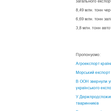
загального експорт
8,49 млн. тонн чер
6,69 млн. тонн за
3,8 млн. тонн авт
Пропонуємо:
Агроекспорт країн
Морський експорт 
В ООН звернули ув
українського експ
У Держпродспожив
тваринників