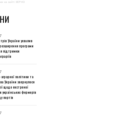
ма на сайті ЗЕРНО
НИ
7
стрів України ухвалив
 розширення програми
я підтримки
аграріїв
7
 аграрної політики та
ва України звернулося
ії щодо екстреної
я українських фермерів
у портів
7