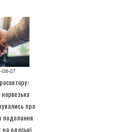
-08-07
росектору:
а норвезька
кувались про
ля подолання
к на одеські