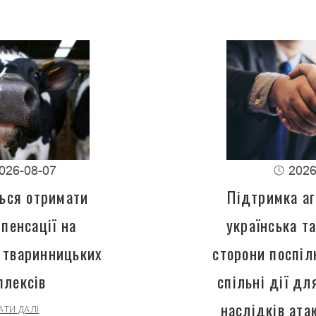
026-08-07
2026
ься отримати
Підтримка аг
пенсації на
українська т
 тваринницьких
сторони поспіл
плексів
спільні дії д
наслідків ата
АТИ ДАЛІ