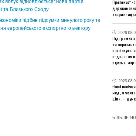
их яблук відновлюється: нова партія
Пропонуєтьс
держкомпенс
ї та Близького Сходу
тваринницьк
 економіки підбив підсумки минулого року та
ня європейського експортного вектору
2026-08-0
Підтримка аг
та норвезьк
поспілкували
подолання на
одеські мор
2026-08-0
Наші пасічн
мед, а чека
ціни, – думк
БІЛЬШЕ Н