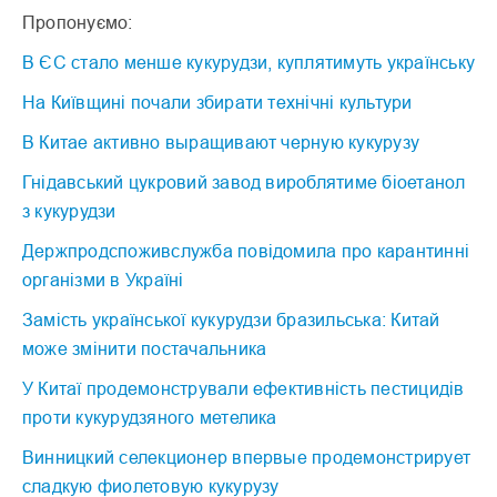
Пропонуємо:
В ЄС стало менше кукурудзи, куплятимуть українську
На Київщині почали збирати технічні культури
В Китае активно выращивают черную кукурузу
Гнідавський цукровий завод вироблятиме біоетанол
з кукурудзи
Держпродспоживслужба повідомила про карантинні
організми в Україні
Замість української кукурудзи бразильська: Китай
може змінити постачальника
У Китаї продемонстрували ефективність пестицидів
проти кукурудзяного метелика
Винницкий селекционер впервые продемонстрирует
сладкую фиолетовую кукурузу