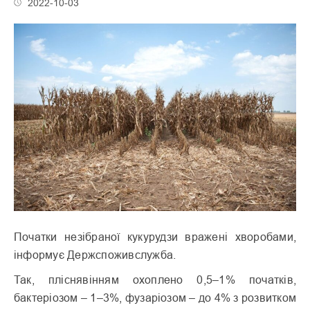
2022-10-03
Початки незібраної кукурудзи вражені хворобами,
інформує Держспоживслужба.
Так, пліснявінням охоплено 0,5–1% початків,
бактеріозом – 1–3%, фузаріозом – до 4% з розвитком