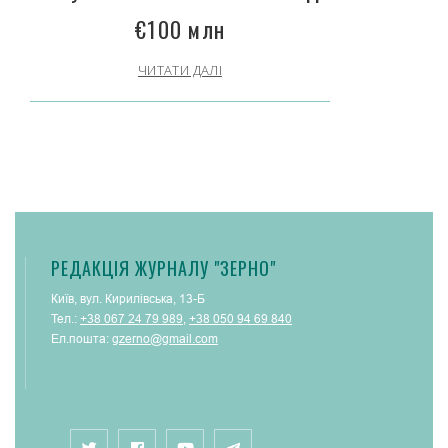
€100 млн
ЧИТАТИ ДАЛІ
РЕДАКЦІЯ ЖУРНАЛУ "ЗЕРНО"
Київ, вул. Кирилівська, 13-Б
Тел.:
+38 067 24 79 989
,
+38 050 94 69 840
Ел.пошта:
gzerno@gmail.com