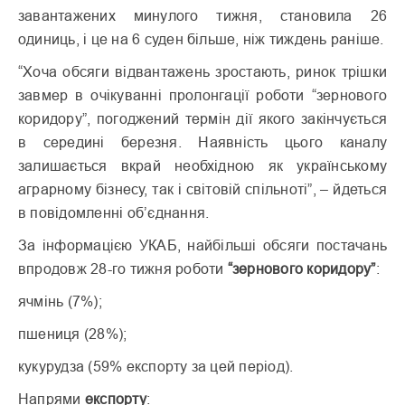
завантажених минулого тижня, становила 26
одиниць, і це на 6 суден більше, ніж тиждень раніше.
“Хоча обсяги відвантажень зростають, ринок трішки
завмер в очікуванні пролонгації роботи “зернового
коридору”, погоджений термін дії якого закінчується
в середині березня. Наявність цього каналу
залишається вкрай необхідною як українському
аграрному бізнесу, так і світовій спільноті”, – йдеться
в повідомленні об’єднання.
За інформацією УКАБ, найбільші обсяги постачань
впродовж 28-го тижня роботи
“зернового коридору”
:
ячмінь (7%);
пшениця (28%);
кукурудза (59% експорту за цей період).
Напрями
експорту
: