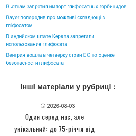
Вьетнам запретил импорт глифосатных гербицидов
Bayer попередив про можливі складнощі з
гліфосатом
В индийском штате Керала запретили
использование глифосата
Венгрия вошла в четверку стран ЕС по оценке
безопасности глифосата
Інші матеріали у рубриці :
2026-08-03
Один серед нас, але
унікальний: до 75-річчя від