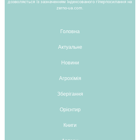
дозволяється із зазначенням індексованого гіперпосилання на
zerno-ua.com.
Головна
Актуальне
Новини
Агрохімія
Зберігання
Орієнтир
Книги