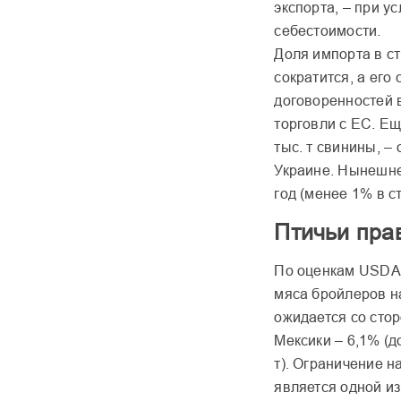
экспорта, – при 
себестоимости.
Доля импорта в с
сократится, а его 
договоренностей 
торговли с ЕС. Ещ
тыс. т свинины, –
Украине. Нынешне
год (менее 1% в с
Птичьи пра
По оценкам USDA,
мяса бройлеров на
ожидается со стор
Мексики – 6,1% (до
т). Ограничение н
является одной и