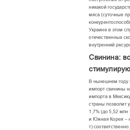
никакой государс
мяса (суточные п
конкурентоспособ
Украине в этом сл
отечественных ск
внутренний ресур
Свинина: в
стимулирую
В нынешнем году 
импорт свинины на
импорта в Мексику
страны позволит 
1,7% (до 5,52 млн
и Южная Корея – н
т) соответственно