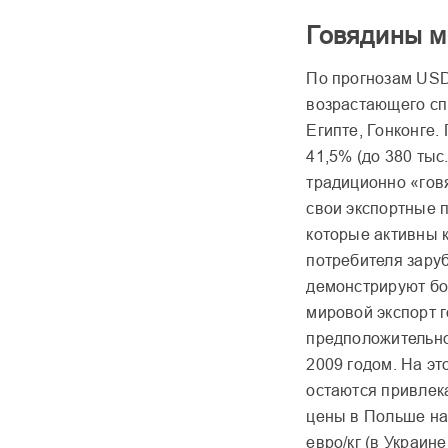
Говядины м
По прогнозам USD
возрастающего спр
Египте, Гонконге.
41,5% (до 380 тыс.
традиционно «гов
свои экспортные п
которые активны к
потребителя зару
демонстрируют бо
мировой экспорт 
предположительно,
2009 годом. На э
остаются привлек
цены в Польше на 
евро/кг (в Украине