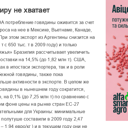
иру не хватает
A потребление говядины оживится за счет
оса на нее в Мексике, Вьетнаме, Канаде,
 При этом экспорт из Аргентины снизится на
 т с 650 тыс. т в 2009 году) и только
яжья» Бразилия рассчитывает увеличить
оставки на 14,5% (до 1,82 млн т). США,
ак в ипостаси экспортера, так и в роли
бежной говядины, также пока
льше активности в экспорте. В целом же
говядины в нынешнем году сократится,
 на 0,1% (до 7,25 млн т) по сравнению с
том фоне цены на рынке стран ЕС-27
ательными для Украины: минимальные
полутуше составили в 2009 году 2,47
 – 1,94 евро/кг ) и в текущем году они не