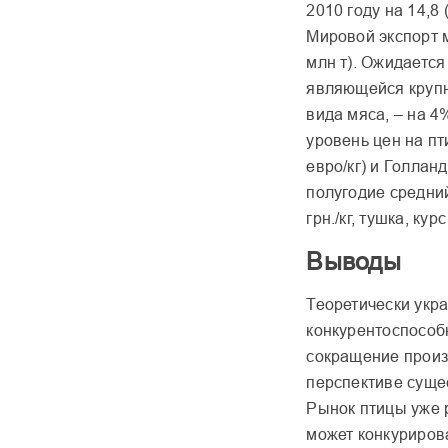
2010 году на 14,8 (
Мировой экспорт м
млн т). Ожидается
являющейся круп
вида мяса, – на 4
уровень цен на пт
евро/кг) и Голланд
полугодие средний
грн./кг, тушка, ку
Выводы
Теоретически укр
конкурентоспособ
сокращение произ
перспективе сущес
Рынок птицы уже 
может конкуриров