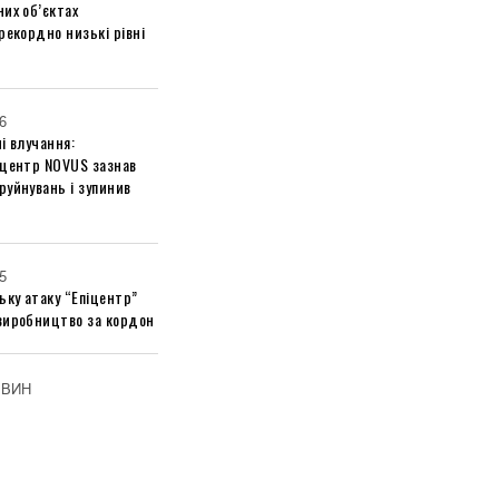
их об’єктах
рекордно низькі рівні
6
і влучання:
 центр NOVUS зазнав
руйнувань і зупинив
5
ьку атаку “Епіцентр”
виробництво за кордон
ОВИН