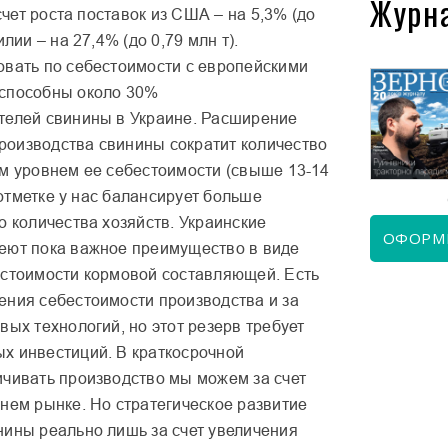
Журн
 счет роста поставок из США – на 5,3% (до
илии – на 27,4% (до 0,79 млн т).
овать по себестоимости с европейскими
способны около 30%
телей свинины в Украине. Расширение
КВІТЕНЬ 2026
ЧЕРВЕНЬ 2026
оизводства свинины сократит количество
им уровнем ее себестоимости (свыше 13-14
й отметке у нас балансирует больше
о количества хозяйств. Украинские
ОФОРМ
еют пока важное преимущество в виде
естоимости кормовой составляющей. Есть
ения себестоимости производства и за
вых технологий, но этот резерв требует
х инвестиций. В краткосрочной
ичивать производство мы можем за счет
нем рынке. Но стратегическое развитие
нины реально лишь за счет увеличения