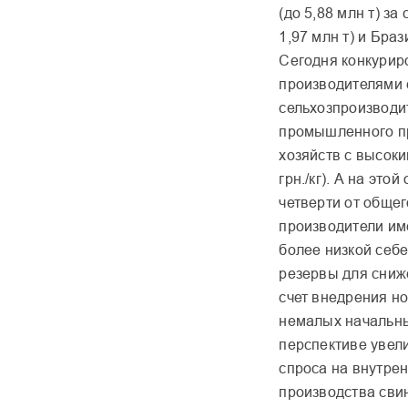
(до 5,88 млн т) за
1,97 млн т) и Браз
Сегодня конкурир
производителями 
сельхозпроизводи
промышленного пр
хозяйств с высок
грн./кг). А на это
четверти от общег
производители им
более низкой себ
резервы для сниж
счет внедрения но
немалых начальны
перспективе увел
спроса на внутрен
производства сви