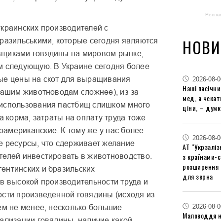
Рекла
украинских производителей с
НОВИ
бразильськими, которые сегодня являются
щиками говядины на мировом рынке,
м следующую. В Украине сегодня более
ые цены на скот для выращивания
2026-08-0
Наші пасічн
нашим животноводам сложнее), из-за
мед, а чека
использования пастбищ слишком много
ціни, – думк
на корма, затраты на оплату труда тоже
американские. К тому же у нас более
2026-08-0
е ресурсы, что сдерживает желание
АТ “Укрзаліз
з країнами-
телей инвестировать в животноводство.
розширення 
ентинских и бразильских
для зерна
в высокой производительности труда и
ости произведенной говядины (исходя из
2026-08-0
ем не менее, несколько большие
Маловоддя на
ализации говядины, наличие какой-