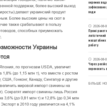
окремих водн
твенной поддержки, более высокий выход
зафіксовано 
води
риросты) делают украинский продукт
ным. Более высокие цены на скот в
учае также срабатывают в пользу
2026-08-0
Прямі ракетн
отоводов, способных приумножать
логістичний
с.
масштабних 
роботу
озможности Украины
тся
2026-08-0
Через російс
Япония, по прогнозам USDA, увеличит
переносить 
 1,8% (до 1,15 млн т), что вместе с ростом
, США, Гонконг, Канаду, Сингапур и другие
БІЛЬШЕ Н
увеличить мировой импорт свинины на
 т). Сократят импорт свинины лишь Россия
а 3,6% (до 0,81 млн т) и 12,8% (до 0,34 млн
. Экспорт в 2010 году увеличится на 4,1%