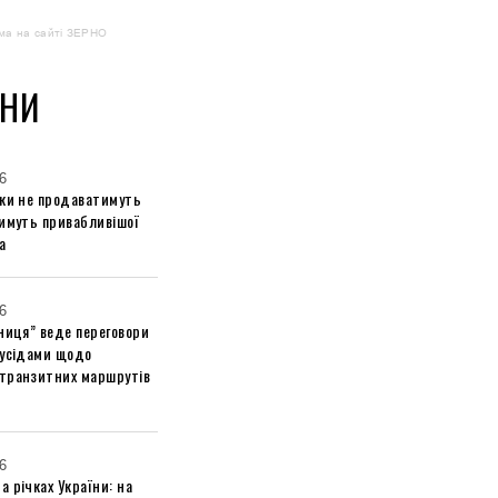
ма на сайті ЗЕРНО
НИ
6
ики не продаватимуть
тимуть привабливішої
а
6
ниця” веде переговори
сусідами щодо
транзитних маршрутів
6
 річках України: на