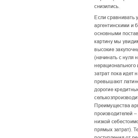
снизились.
Если сравнивать 
аргентинскими и 
основными постав
картину мы увиди
высокие закупочн
(начинать с нуля 
нерационального 
затрат пока идет 
превышают латино
дорогие кредитны
сельхозпроизводи
Преимущества арг
производителей – 
низкой себестоим
прямых затрат). Т
поступления от ре