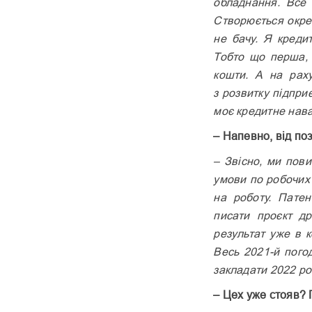
обладнання. Все 
Створюється окре
не бачу. Я креди
Тобто що перша, 
кошти. А на рах
з розвитку підпр
моє кредитне нав
– Напевно, від по
– Звісно, ми пови
умови по робочих 
на роботу. Патен
писати проєкт др
результат уже в к
Весь 2021-й пого
закладати 2022 ро
– Цех уже стояв?