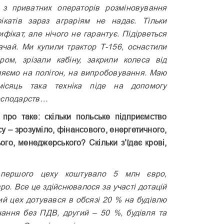
 з приватних операторів розміновування
ікатів зараз аграріям не надає. Тільки
ікат, але нічого не гарантує. Підірветься
бачай. Ми купили трактор Т-156, оснастили
ом, зрізали кабіну, закрили колеса від
ляємо на полігон, на випро­бовування. Маю
ісяць така техніка піде на допомогу
осподарств…
про таке: скільки польське підприємство
су – зрозуміло, фінансового, енергетичного,
ого, менеджерського? Скільки з’їдає крові,
першого цеху коштувало 5 млн євро,
вро. Все це здійснювалося за участі дотацій
й цех дотувався в обсязі 20 % на будівлю
ання без ПДВ, другий – 50 %, будівля та