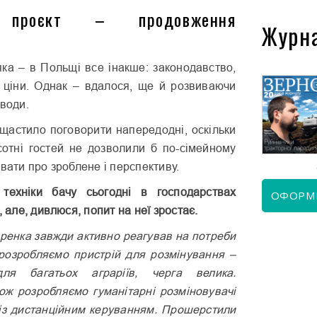
й проєкт – продовження
Журн
ка – в Польщі все інакше: законодавство,
, ціни. Однак – вдалося, ще й розвиваючи
аводи.
КВІТЕНЬ 2026
ЧЕРВЕНЬ 2026
щастило поговорити напередодні, оскільки
сотні гостей не дозволили б по-сімейному
увати про зроблене і перспективу.
техніки бачу сьогодні в господарствах
ОФОРМ
, але, дивлюся, попит на неї зростає.
аренка завжди активно реагував на потреби
розробляємо пристрій для розмінування –
ля багатьох аграріїв, черга велика.
ож розробляємо гуманітарні розміновувачі
в із дистанційним керуванням. Прошерстили