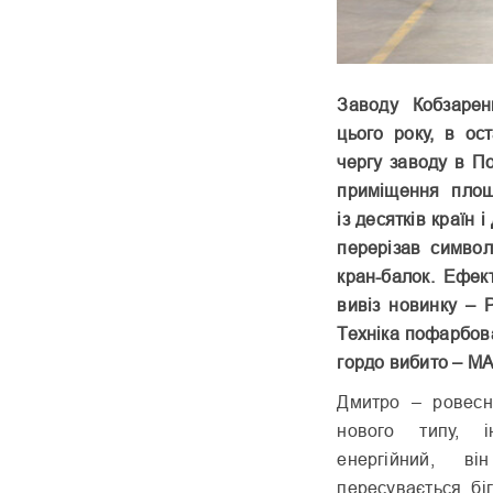
З
аводу Кобзаре
цього року, в ос
чергу заводу в П
приміщення площ
із десятків країн
перерізав символ
кран-балок. Ефек
вивіз новинку – 
Техніка пофарбова
гордо вибито – M
Дмитро – ровесн
нового типу, і
енергійний, ві
пересувається бі