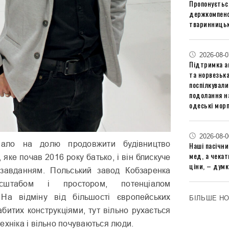
Пропонуєтьс
держкомпенс
тваринницьк
2026-08-0
Підтримка аг
та норвезьк
поспілкували
подолання на
одеські мор
2026-08-0
ало на долю продовжити будівництво
Наші пасічн
мед, а чека
 яке почав 2016 року батько, і він блискуче
ціни, – думк
завданням. Польський завод Кобзаренка
штабом і простором, потенціалом
 На відміну від більшості європейських
БІЛЬШЕ Н
абитих конструкціями, тут вільно рухається
ехніка і вільно почуваються люди.