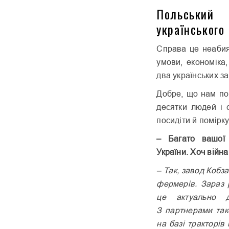
Польськи
українського
Справа це неабия
умови, економіка
два українських з
Добре, що нам по
десятки людей і 
посидіти й помірк
– Багато вашої 
України. Хоч війна
– Так, завод Кобз
фермерів. Зараз 
це актуально д
З партнерами так
на базі тракторі