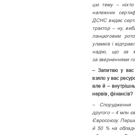
цю тему – ніхто
належних сертиф
ДСНС видає сертиф
трактор – ну, ви
ланцюговим ротор
уламків і відправ
надію, що за м
за зверненнями г
– Запитаю у вас 
взяло у вас ресур
але й – внутрішнь
нервів, фінансів?
– Спорудження 
другого – 4 млн є
Євросоюзу. Перши
й 50 % на обладн