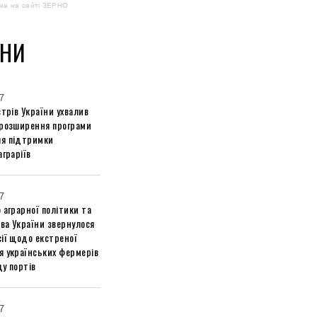
ма на сайті ЗЕРНО
НИ
7
стрів України ухвалив
 розширення програми
я підтримки
аграріїв
7
 аграрної політики та
ва України звернулося
ії щодо екстреної
я українських фермерів
у портів
7