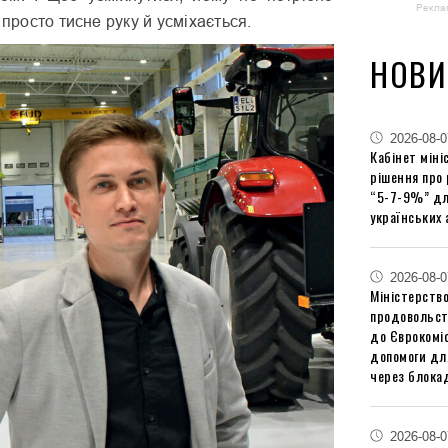
Рекла
 просто тисне руку й усміхається.
НОВИ
2026-08-0
Кабінет міні
рішення про
“5-7-9%” дл
українських 
2026-08-0
Міністерство
продовольст
до Єврокоміс
допомоги дл
через блокад
2026-08-0