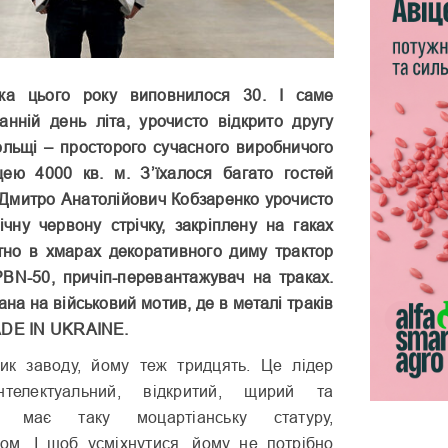
нка цього року
в
иповнилося
30. І саме
танній день літа, урочисто відкрито другу
ольщі – просторого сучасного виробничого
ею 4000 кв. м. З’їхалося багато гостей
 і Дмитро Анатолійович Кобзаренко урочисто
ічну червону стрічку, закріплену на гаках
тно в хмарах декоративного диму трактор
PBN-50, причіп-перевантажувач на траках.
на на військовий мотив, де в металі траків
ADE IN UKRAINE.
ик заводу, йому теж тридцять. Це лідер
нтелектуальний, відкритий, щирий та
н має таку моцартіанську статуру,
гом. І щоб усміхнутися, йому не потрібно