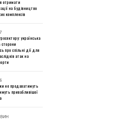
я отримати
ації на будівництво
их комплексів
7
росектору: українська
а сторони
сь про спільні дії для
слідків атак на
порти
6
ики не продаватимуть
тимуть привабливішої
а
ОВИН