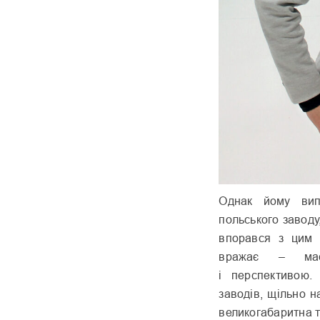
Однак йому вип
польського заводу,
впорався з цим 
вражає – мас
і перспективою.
заводів, щільно н
великогабаритна т