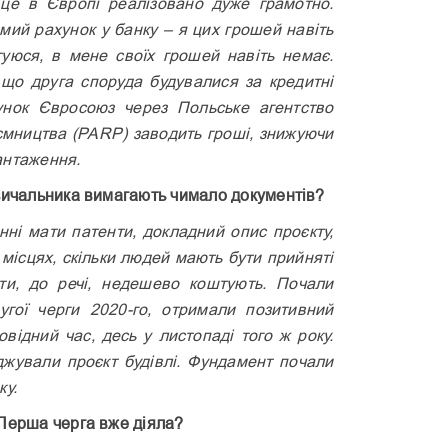
це в Європі реалізовано дуже грамотно.
мий рахунок у банку – я цих грошей навіть
туюся, в мене своїх грошей навіть немає.
що друга споруда будувалися за кредитні
унок Євросоюз через Польське агентство
иємництва (PARP) заводить гроші, знижуючи
антаження.
зичальника вимагають чимало документів?
нні мати патенти, докладний опис проєкту,
місцях, скільки людей мають бути прийняті
ти, до речі, недешево коштують. Почали
угої черги 2020-го, отримали позитивний
овідний час, десь у листопаді того ж року.
джували проєкт будівлі. Фундамент почали
ку.
 Перша черга вже діяла?