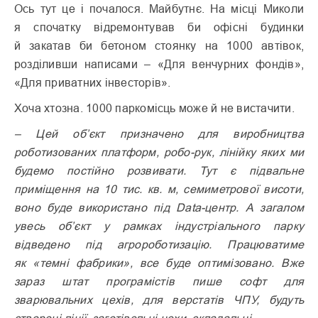
Ось тут це і почалося. Майбутнє. На місці Миколи
я спочатку відремонтував би офісні будинки
й закатав би бетоном стоянку на 1000 автівок,
розділивши написами – «Для венчурних фондів»,
«Для приватних інвесторів».
Хоча хтозна. 1000 паркомісць може й не вистачити.
– Цей об’єкт призначено для виробництва
роботизованих платформ, робо-рук, лінійку яких ми
будемо постійно розвивати. Тут є підвальне
приміщення на 10 тис. кв. м, семиметрової висоти,
воно буде використано під Data-центр. А загалом
увесь об’єкт у рамках індустріального парку
відведено під агророботизацію. Працюватиме
як «темні фабрики», все буде оптимізовано. Вже
зараз штат програмістів пише софт для
зварювальних цехів, для верстатів ЧПУ, будуть