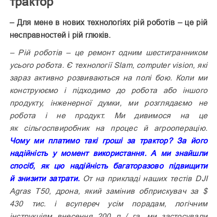
трактор
– Для мене в нових технологіях рій роботів – це рій
несправностей і рій глюків.
– Рій роботів – це ремонт одним шестигранником
усього робота. Є технології Slam,
c
omputer
v
ision, які
зараз активно розвиваються на полі бою. Коли ми
конструюємо і підходимо до робота або іншого
продукту, інженерної думки, ми розглядаємо не
робота і не продукт. Ми дивимося на це
як сільгоспвиробник на процес й агрооперацію.
Чому ми платимо такі гроші за трактор? За його
надійність у момент використання. А ми знайшли
спосіб, як цю надійність багаторазово підвищити
й знизити затрати.
От на прикладі наших тестів DJI
Agras T50, дрона, який замінив обприскувач за $
430 тис. і всупереч усім порадам, логічним
інструкціям внесення 200 л / га, ми застосували