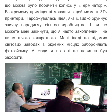
що можна було побачити колись у «Термінаторі».
В окремому приміщенні мовчали в цей момент 3D-
принтери. Народжувалась ідея, яка швидко зруйнує
звичну парадигму сільгоспвиробництва. І ви не
можете мені закинути, що я надто захоплений і не
пишу нічого конкретного. Мені іноді на відомих
світових заводах в окремих місцях забороняють
фотозйомку. А сюди я взагалі не повинен був
заходити.