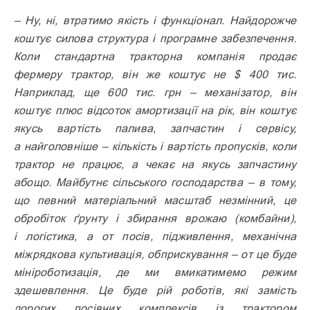
– Ну, ні, втратимо якість і функціонал. Найдорожче
коштує силова структура і програмне забезпечення.
Коли стандартна тракторна компанія продає
фермеру трактор, він же коштує не $ 400 тис.
Наприклад, ще 600 тис. грн – механізатор, він
коштує плюс відсоток амортизації на рік, він коштує
якусь вартість палива, запчастин і сервісу,
а найголовніше – кількість і вартість пропусків, коли
трактор не працює, а чекає на якусь запчастину
абощо. Майбутнє сільського господарства – в тому,
що певний матеріальний масштаб незмінний, це
обробіток ґрунту і збирання врожаю (комбайни),
і логістика, а от посів, підживлення, механічна
міжрядкова культивація, обприскування – от це буде
мініроботизація, де ми вмикатимемо режим
здешевлення. Це буде рій роботів, які замість
дорогих посівних комплексів із трактором