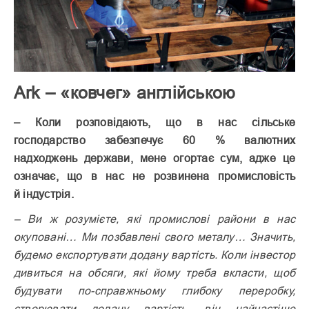
Ark – «ковчег» англійською
– Коли розповідають, що в нас сільське
господарство забезпечує 60 % валютних
надходжень держави, мене огортає сум, адже це
означає, що в нас не розвинена промисловість
й індустрія.
– Ви ж розумієте, які промислові райони в нас
окуповані… Ми позбавлені свого металу… Значить,
будемо експортувати додану вартість. Коли інвестор
дивиться на обсяги, які йому треба вкласти, щоб
будувати по-справжньому глибоку переробку,
створювати додану вартість, він найчастіше