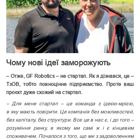
Чому нові ідеї заморожують
– Отже, GF Robotics – не стартап. Як я дізнався, це –
ТзОВ, тобто повноцінне підприємство. Проте ваш
проєкт дуже схожий на стартап.
– Для мене стартап – це команда з ідеєю-мрією,
в яку мають повірити. Це компанія без можливостей,
без капіталу, без структури. Все це в нас є, і до того –
розуміння ринку, в якому ми самі ж і є кінцевим
споживачем. Почалося з того, що ми з задоволенням