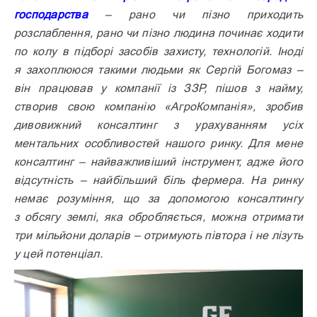
господарства
– рано чи пізно приходить
розслаблення, рано чи пізно людина починає ходити
по колу в підборі засобів захисту, технологій. Іноді
я захоплююся такими людьми як Сергій Богомаз –
він працював у компанії із ЗЗР, пішов з найму,
створив свою компанію «АгроКомпанія», зробив
дивовижний консалтинг з урахуванням усіх
ментальних особливостей нашого ринку. Для мене
консалтинг – найважливіший інструмент, адже його
відсутність – найбільший біль фермера. На ринку
немає розуміння, що за допомогою консалтингу
з обсягу землі, яка обробляється, можна отримати
три мільйони доларів – отримують півтора і не лізуть
у цей потенціал.