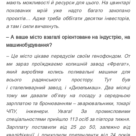
мають можливості й ресурси для цього. На цвинтарі
похованих мрій уже надто багато закопано
проєктів… Адже треба оббігати десятки інвесторів,
а там і сили вичахнуть.
– А ваше місто взагалі орієнтоване на індустрію, на
машинобудування?
– Це місто цікаве передусім своїм генофондом. От
ми зараз проїжджаємо колишній завод «Фрегат»,
який виробляв колись поливальні машини для
всього радянського простору. Тут був
і сталеливарний завод, і «Дизельмаш». Два місяці
тому ми давали об’яву на посаду з середньою
зарплатою та бронюванням – зварювальники, токарі
ЧПУ, інженери. Увага! За промисловими
спеціальностями прийшло 113 осіб за півтора тижня.
Зар­плату поставили від 25 до 50, залежно від
кваліфікації, і приходили претенденти від 24 років