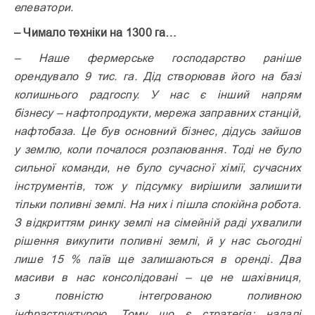
елеватори.
– Чимало техніки на 1300 га…
– Наше фермерське господарство раніше
орендувало 9 тис. га. Дід створював його на базі
колишнього радгоспу. У нас є інший напрям
бізнесу – нафтопродукти, мережа заправних станцій,
нафтобаза. Це був основний бізнес, дідусь зайшов
у землю, коли почалося розпаювання. Тоді не було
сильної команди, не було сучасної хімії, сучасних
інструментів, тож у підсумку вирішили залишити
тільки поливні землі. На них і пішла спокійна робота.
З відкриттям ринку землі на сімейній раді ухвалили
рішення викупити поливні землі, й у нас сьогодні
лише 15 % паїв ще залишаються в оренді. Два
масиви в нас консолідовані – це не шахівниця,
з повністю інтегрованою поливною
інфраструктурою. Тому що є стратегія: надалі