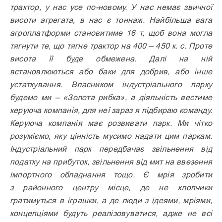
трактор, у нас усе по-новому. У нас немає звичної
висоти агрегата, в нас є тоннаж. Найбільша вага
агроплатформи становитиме 16 т, щоб вона могла
тягнути те, що тягне трактор на 400 – 450 к. с. Проте
висота її буде обмежена. Далі на ній
встановлюються або баки для добрив, або інше
устаткування. Власником індустріального парку
будемо ми – «Золота рибка», а діяльність вестиме
керуюча компанія, для неї зараз я підбираю команду.
Керуюча компанія має розвивати парк. Ми чітко
розуміємо, яку цінність мусимо надати цим паркам.
Індустріальний парк передбачає звільнення від
податку на прибуток, звільнення від мит на ввезення
імпортного обладнання тощо. Є мрія зробити
з районного центру місце, де не хлопчики
гратимуться в іграшки, а де люди з ідеями, мріями,
концепціями будуть реалізовуватися, адже не всі