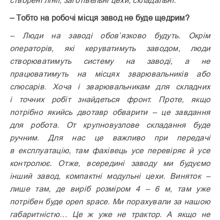
створені лінії, заготівельні цехи, складальні.
– Тобто на робочі місця завод не буде щедрим?
– Люди на заводі обов’язково будуть. Окрім
операторів, які керуватимуть заводом, люди
створюватимуть систему на заводі, а не
працюватимуть на місцях зварювальників або
слюсарів. Хоча і зварювальникам для складних
і точних робіт знай­деться фронт. Проте, якщо
потрібно якийсь двотавр обварити – це завдання
для робота. От крупновузлове складання буде
ручним. Для нас це важливо при передачі
в експлуатацію, там фахівець усе перевіряє й усе
контро­лює. Отже, всередині заводу ми будуємо
інший завод, компактні модульні цехи. Виняток –
лише там, де виріб розміром 4 – 6 м, там уже
потрібен буде open space. Ми порахували за нашою
габаритністю… Це ж уже не трактор. А якщо не