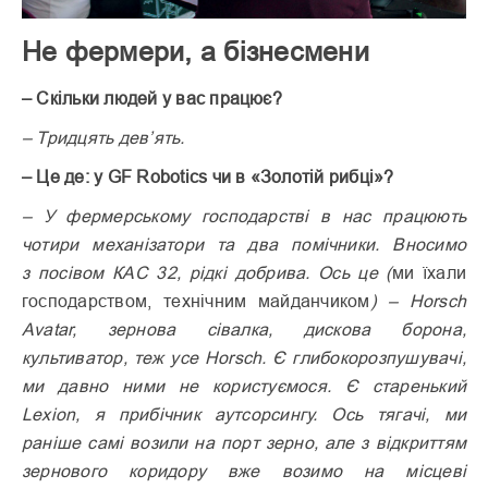
Не фермери, а бізнесмени
– Скільки людей у вас працює?
– Тридцять дев’ять.
– Це де: у GF Robotics чи в «Золотій рибці»?
– У фермерському господарстві в нас працюють
чотири механізатори та два помічники. Вносимо
з посівом КАС 32, рідкі добрива. Ось це (
ми їхали
господарством, технічним майданчиком
) – Horsch
Avatar, зернова сівалка, дискова борона,
культиватор, теж усе Horsch. Є глибокорозпушувачі,
ми давно ними не користуємося. Є старенький
Lexion, я прибічник аутсорсингу. Ось тягачі, ми
раніше самі возили на порт зерно, але з відкриттям
зернового коридору вже возимо на місцеві