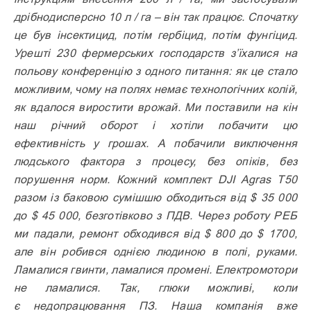
дрібнодисперсно 10 л / га – він так працює. Спочатку
це був інсектицид, потім гербіцид, потім фунгіцид.
Урешті 230 фермерських господарств з’їхалися на
польову конференцію з одного питання: як це стало
можливим, чому на полях немає технологічних колій,
як вдалося виростити врожай. Ми поставили на кін
наш річний оборот і хотіли побачити цю
ефективність у грошах. А побачили виключення
людського фактора з процесу, без опіків, без
порушення норм. Кожний комплект DJI Agras T50
разом із баковою сумішшю обходиться від $ 35 000
до $ 45 000, безготівково з ПДВ. Через роботу РЕБ
ми падали, ремонт обходився від $ 800 до $ 1700,
але він робився однією людиною в полі, руками.
Ламалися гвинти, ламалися промені. Електромотори
не ламалися. Так, глюки можливі, коли
є недопрацювання ПЗ. Наша компанія вже