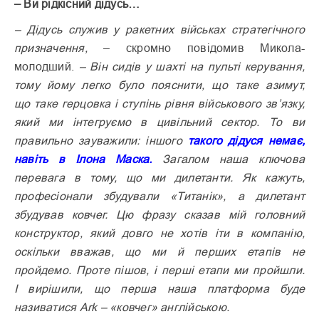
– Ви рідкісний дідусь…
– Дідусь служив у ракетних військах стратегічного
призначення,
– скромно повідомив Микола-
молодший.
– Він сидів у шахті на пульті керування,
тому йому легко було пояснити, що таке азимут,
що таке герцовка і ступінь рівня військового зв’язку,
який ми інтегруємо в цивільний сектор. То ви
правильно зауважили: іншого
такого
дідуся немає,
навіть в Ілона Маска.
Загалом наша ключова
перевага в тому, що ми дилетанти. Як кажуть,
професіонали збудували «Титанік», а дилетант
збудував ковчег. Цю фразу сказав мій головний
конструктор, який довго не хотів іти в компанію,
оскільки вважав, що ми й перших етапів не
пройдемо. Проте пішов, і перші етапи ми пройшли.
І вирішили, що перша наша платформа буде
називатися Ark – «ковчег» англійською.