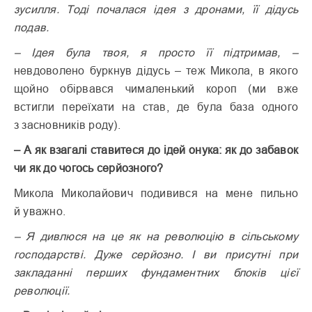
зусилля. Тоді почалася ідея з дронами, її дідусь
подав.
– Ідея була твоя, я просто її підтримав,
–
невдоволено буркнув дідусь – теж Микола, в якого
щойно обірвався чималенький короп (ми вже
встигли переїхати на став, де була база одного
з
засновників
роду).
– А як взагалі ставитеся до ідей онука: як до забавок
чи як до чогось серйозного?
Микола Миколайович подивився на мене пильно
й уважно.
– Я дивлюся на це як на революцію в сільському
господарстві. Дуже серйозно. І ви присутні при
закладанні перших фундаментних блоків цієї
революції.