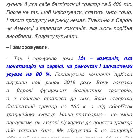
купили б для себе безпілотний трактор за $ 400 тис.
Проте не так, щоб імпортувати, платити мито тощо.
І такого продукту на ринку немає. Тільки-но в Європі
чи Америці з’являлася компанія, яка щось подібне
виробляла, її одразу купували.
– І заморожували.
– Так, і зрозуміло чому.
Ми – компанія, яка
монетизацію на сервісі, на ремонтах і запчастинах
усуває на 80 %.
Голландська компанія AgXeed
відкрила цей ринок 2018 року. Вони заклали
в Європі фундамент безпілотних тракторів,
я з повагою ставлюся до них. Вони створили
безпілотний трактор на 150 к. с. під обробіток
традиційних культур. Наша платформа – це зміна
парадигми, як узагалі підходити до поняття трактор
або тяглова сила. Ми збудували її на концепції