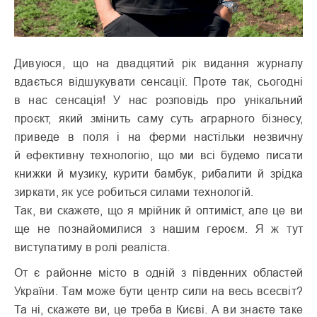
Дивуюся, що на двадцятий рік видання журналу
вдається відшукувати сенсації. Проте так, сьогодні
в нас сенсація! У нас розповідь про унікальний
проєкт, який змінить саму суть аграрного бізнесу,
приведе в поля і на ферми настільки незвичну
й ефективну технологію, що ми всі будемо писати
книжки й музику, курити бамбук, рибалити й зрідка
зиркати, як усе робиться силами технологій.
Так, ви скажете, що я мрійник й оптиміст, але це ви
ще не познайомилися з нашим героєм. Я ж тут
виступатиму в ролі реаліста.
От є районне місто в одній з південних областей
України. Там може бути центр сили на весь всесвіт?
Та ні, скажете ви, це треба в Києві. А ви знаєте таке