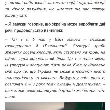
у вигляді роботизації, автоматизації, індустріалізації
та чіткого розуміння, що інтелект від нас завжди
йшов у світ.
– Я завжди говорив, що Україна може виробляти дві
речі: продовольство й інтелект.
– Так і є. У нас у ВВП основа – сільське
господарство й ІТ-технології. Сьогодні треба
зберегти досвід хлопців, який створено на крові, на
війні, через колосальний біль. Це і є наша місія.
Й упродовж наступних п’яти років буде зруйновано
міф про те, що Україна не може вироб­ляти нічого
технологічного та якісного. Вийдуть у світ проєкти,
розпочаті 2 – 3 роки тому, складні й довготривалі –
це мотори, електродвигуни, бортові комп’ютери, кан-
шини.