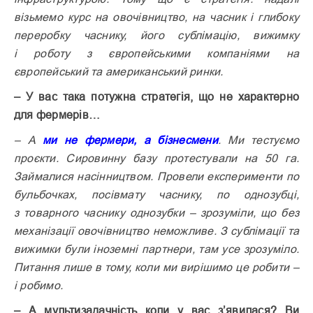
візьмемо курс на овочівництво, на часник і глибоку
переробку часнику, його сублімацію, вижимку
і роботу з європейськими компаніями на
європейський та американський ринки.
– У вас така потужна стратегія, що не характерно
для фермерів…
– А
ми не фермери, а бізнесмени
. Ми тестуємо
проєкти. Сировинну базу протестували на 50 га.
Займалися насінництвом. Провели експерименти по
бульбочках, посівмату часнику, по однозубці,
з товарного часнику однозубки – зрозуміли, що без
механізації овочівництво неможливе. З суб­лімації та
вижимки були іноземні партнери, там усе зрозуміло.
Питання лише в тому, коли ми вирішимо це робити –
і робимо.
– А мультизадачність коли у вас з’явилася? Ви