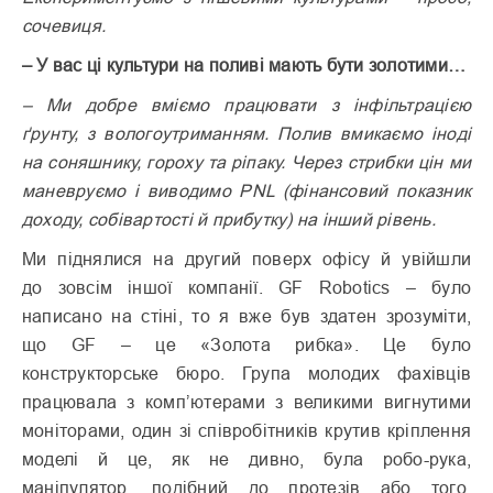
сочевиця.
– У вас ці культури на поливі мають бути золотими…
– Ми добре вміємо працювати з інфільтрацією
ґрунту, з волого­утриманням. Полив вмикаємо іноді
на соняшнику, гороху та ріпаку. Через стрибки цін ми
маневруємо і виводимо PNL (фінансовий показник
доходу, собівартості й прибутку) на інший рівень.
Ми піднялися на другий поверх офісу й увійшли
до зовсім іншої компанії. GF Robotics – було
написано на стіні, то я вже був здатен зрозуміти,
що GF – це «Золота рибка». Це було
конструкторське бюро. Група молодих фахівців
працювала з комп’ютерами з великими вигнутими
моніторами, один зі співробітників крутив кріплення
моделі й це, як не дивно, була робо-рука,
маніпулятор, подібний до протезів або того,