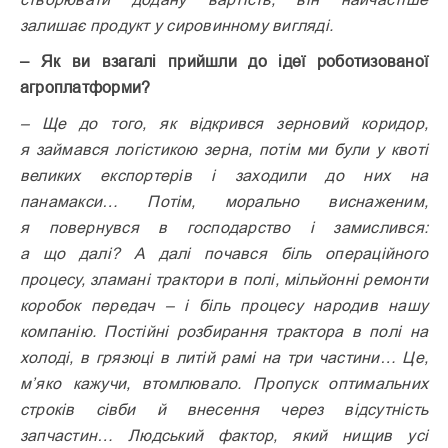
залишає продукт у сировинному вигляді.
– Як ви взагалі прийшли до ідеї роботизованої
агроплатформи?
– Ще до того, як відкрився зерновий коридор,
я займався логістикою зерна, потім ми були у квоті
великих експортерів і заходили до них на
панамакси… Потім, морально виснаженим,
я повернувся в господарство і замислився:
а що далі? А далі почався біль операційного
процесу, зламані трактори в полі, мільйонні ремонти
коробок передач – і біль процесу народив нашу
компанію. Постійні розбирання трактора в полі на
холоді, в грязюці в литій рамі на три частини… Це,
м’яко кажучи, втомлювало. Пропуск оптимальних
строків сівби й внесення через відсутність
запчастин… Людський фактор, який нищив усі