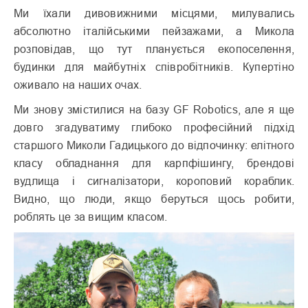
Ми їхали дивовижними місцями, милувались
абсолютно італійськими пейзажами, а Микола
розповідав, що тут планується екопоселення,
будинки для майбутніх співробітників. Купертіно
оживало на наших очах.
Ми знову змістилися на базу GF Robotics, але я ще
довго згадуватиму глибоко професійний підхід
старшого Миколи Гадицького до відпочинку: елітного
класу обладнання для карпфішингу, брендові
вудлища і сигналізатори, короповий кораблик.
Видно, що люди, якщо беруться щось робити,
роблять це за вищим класом.