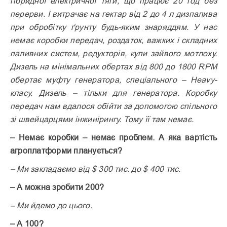
гібридної електричної тяги, що працює 20 год без
перерви. І витрачає на гектар від 2 до 4 л дизпалива
при обробітку ґрунту будь-яким знаряддям. У нас
немає коробки передач, роздаток, важких і складних
паливних систем, редукторів, купи зайвого мотлоху.
Дизель на мінімальних обертах від 800 до 1800 RPM
обертає муфту генератора, спеціального – Heavy-
класу. Дизель – тільки для генератора. Коробку
передач нам вдалося обійти за допомогою спільного
зі швейцарцями інжинірингу. Тому її там немає.
– Немає коробки – немає проб­лем. А яка вартість
агроплатформи планується?
– Ми закладаємо від $ 300 тис. до $ 400 тис.
– А можна зробити 200?
– Ми йдемо до цього.
– А 100?