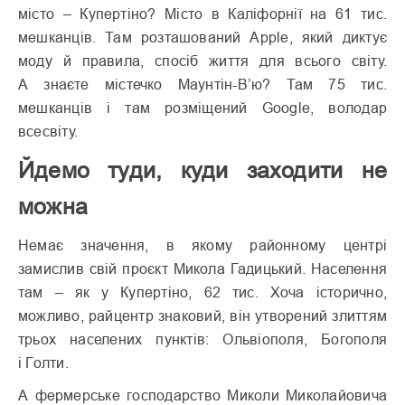
місто – Купертіно? Місто в Каліфорнії на 61 тис.
мешканців. Там розташований Apple, який диктує
моду й правила, спосіб життя для всього світу.
А знаєте містечко Маунтін-В’ю? Там 75 тис.
мешканців і там розміщений Google, володар
всесвіту.
Йдемо туди, куди заходити не
можна
Немає значення, в якому районному центрі
замислив свій проєкт Микола Гадицький. Населення
там – як у Купертіно, 62 тис. Хоча історично,
можливо, райцентр знаковий, він утворений злиттям
трьох населених пунктів: Ольвіополя, Богополя
і Голти.
А фермерське господарство Миколи Миколайовича