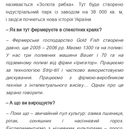
називається «Золота рибка». Тут буде створено
індустріальний парк із заводом на 38 000 кв. м,
і звідси поч­неться нова історія України.
– Як ви тут фермеруєте в спекотних краях?
– Фермерське господарство Gold Fish створене
давно, ще 2005 – 2006 рр. Маємо 1300 га на поливі.
У нас три поливних машини Bauer і 70 га на
підземному поливі від фірми «Іригатор». Працюємо
за технологією Strip-tіll і частково використовуємо
дискування. Працюємо з фірмою-виробником
техніки з інтелектуального висіву… Однак про це
зарано говорити.
– А що ви вирощуєте?
– Поки що – звичайний пул культур: озима пшениця,
ріпак, соняшник і насіннєвий горох.
Експериментуємо з нішевими культурами – просо,