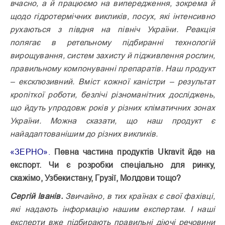
вчасно, а й працюємо на випередження, зок­рема й
щодо гідротермічних викликів, посух, які інтенсивно
рухаються з півдня на північ України. Реакція
полягає в ретельному підбиранні технологій
вирощування, систем захисту й підживлення рослин,
правильному компонуванні препаратів. Наш продукт
– ексклюзивний. Вміст кожної каністри – результат
кропіткої роботи, безлічі різноманітних досліджень,
що йдуть упродовж років у різних кліматичних зонах
України. Можна сказати, що наш продукт є
найадаптованішим до різних викликів.
«ЗЕРНО».
Певна частина продуктів Ukravit йде на
експорт. Чи є розробки спеціально для ринку,
скажімо, Узбекистану, Грузії, Молдови тощо?
Сергій Іванів.
Звичайно, в тих країнах є свої фахівці,
які надають інформацію нашим експертам. І наші
експерти вже підбирають правильні діючі речовини