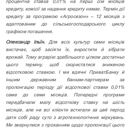
процентна ставка 0,01% на перші сім місяців
кредиту, комісії за надання кредиту немає. Термін дії
кредиту за програмою «Агросезон» – 12 місяців з
адаптованим до сільськогосподарського циклу
графіком погашення.
Олександр Ільїн.
Для всіх культур семи місяців
вистачає, щоб засіяти їх, виростити й зібрати
врожай. Тому аграрію здебільшого цілком достатньо
цього терміну, щоб скористатися зниженою
відсотковою ставкою. І ми вдячні ПриватБанку й
іншим державним банкам-партнерам за
пролонгацію періоду дії відсоткової ставки 0,01%
саме до семи місяців. Попередні програми
передбачали малу відсоткову ставку на шість
місяців, але не всі клієнти встигали за цей період
дати собі раду суто з агротехнологічних міркувань.
Ми звернулися з проханням щодо пролонгації цього