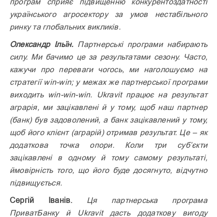
прог­рам сприяє підвищенню конкурентоздатності
українського агросектору за умов нестабільного
ринку та глобальних викликів.
Олександр Ільїн.
Партнерські програми набирають
силу. Ми бачимо це за результатами сезону. Часто,
кажучи про переваги чогось, ми наголошуємо на
стратегії win-win; у межах же партнерської програми
виходить win-win-win. Ukravit працює на результат
аграрія, ми зацікавлені й у тому, щоб наш партнер
(банк) був задоволений, а банк зацікавлений у тому,
щоб його клієнт (аграрій) отримав результат. Це – як
додаткова точка опори. Коли три суб’єкти
зацікавлені в одному й тому самому результаті,
ймовірність того, що його буде досягнуто, відчутно
підвищується.
Сергій Іванів.
Ця партнерська програма
ПриватБанку й Ukravit дасть додаткову вигоду