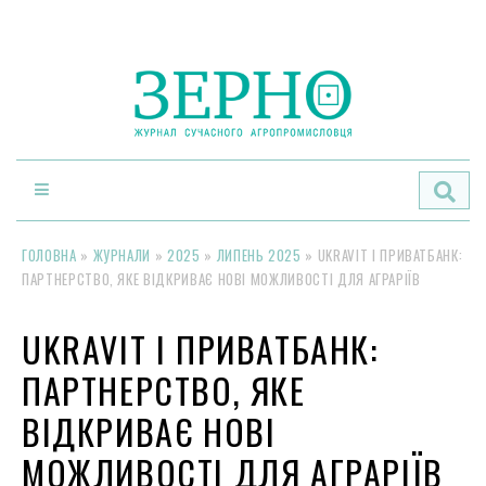
По
ГОЛОВНА
»
ЖУРНАЛИ
»
2025
»
ЛИПЕНЬ 2025
»
UKRAVIT І ПРИВАТБАНК:
ПАРТНЕРСТВО, ЯКЕ ВІДКРИВАЄ НОВІ МОЖЛИВОСТІ ДЛЯ АГРАРІЇВ
UKRAVIT І ПРИВАТБАНК:
ПАРТНЕРСТВО, ЯКЕ
ВІДКРИВАЄ НОВІ
МОЖЛИВОСТІ ДЛЯ АГРАРІЇВ