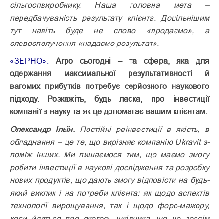
сільгоспвиробнику. Наша головна мета –
передбачуваність результату клієнта. Доцільнішим
тут навіть буде не слово «продаємо», а
словосполучення «надаємо результат».
«ЗЕРНО».
Агро сьогодні – та сфера, яка для
одержання максимальної результативності й
вагомих прибутків потребує серйозного наукового
підходу. Розкажіть, будь ласка, про інвестиції
компанії в науку та як це допомагає вашим клієнтам.
Олександр Ільїн.
Постійні реінвестиції в якість, в
обладнання – це те, що вирізняє компанію Ukravit з-
поміж інших. Ми пишає­мося тим, що маємо змогу
робити інвестиції в наукові дослідження та розробку
нових продуктів, що дають змогу відповісти на будь-
який виклик і на потреби клієнта: як щодо аспектів
технології вирощування, так і щодо форс-мажору,
коли йдеться про якогось шкідника, що не зовсім