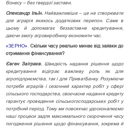
бізнесу – без твердої застави.
Олександр Ільїн.
Найваж­ливі­ше – це не створювати
для аграрія якихось додаткових перепон. Саме в
цьому й допомагає без­заставне кредитування,
даючи змогу агровиробнику економити час.
«ЗЕРНО».
Скільки часу реально минає від заявки до
отримання фінансування?
Євген Заіграєв.
Швидкість надання рішення щодо
кредитування відіграє важливу роль як для
агропідприємства, так і для ПриватБанку. Розуміючи
потреби аграріїв і сезонний характер робіт у сфері
сільського господарства, своєчасне надання кредиту
гарантує проведення сільськогосподарських робіт у
потрібний період. Тому ми повсякчас удос­коналюємо
наші процеси задля максимального скорочення часу
погодження рішення щодо фінансування, зокрема й