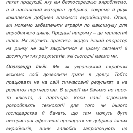
пакет продукції, яку ми безпосередньо виробляємо,
а й насіннєвий матеріал, добрива, зокрема й рідкі
комплексні добрива власного виробництва. Отже,
ми можемо забезпечити аграрія по максимуму для
виробничого циклу. Продажі напряму – це тернистий
шлях. Як свідчить практика, жоден інший оператор
на ринку не зміг закріпитися в цьому сегменті й
досягнути тих результатів, які сьогодні маємо ми.
Олександр Ільїн.
Ми як український виробник
можемо собі дозволити грати в довгу. Тобто
працювати не на свій тимчасовий результат, а на
розвиток партнерства. В аграрії ми бачимо не прос­
то клієнта, а партнера. Коли наші агрономи
розробляють технології для того чи іншого
господарства й бачать, що там можуть бути
використані ефективні препарати чи добрива інших
виробників, вони залюбки запропонують це