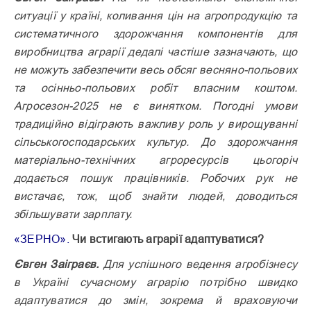
ситуації у країні, коливання цін на агропродукцію та
систематичного здорожчання компонентів для
виробництва аграрії дедалі частіше зазначають, що
не можуть забезпечити весь обсяг весняно-польових
та осінньо-польових робіт власним коштом.
Агросезон-2025 не є винятком. Погодні умови
традиційно відіграють важливу роль у вирощуванні
сільськогосподарських культур. До здорожчання
матеріа­ль­но-технічних агроресурсів цьогоріч
додається пошук працівників. Робочих рук не
вистачає, тож, щоб знайти людей, доводиться
збільшувати зарплату.
«ЗЕРНО».
Чи встигають аграрії адаптуватися?
Євген Заіграєв.
Для успішного ведення агробізнесу
в Україні сучасному аграрію потрібно швидко
адаптуватися до змін, зокрема й враховуючи