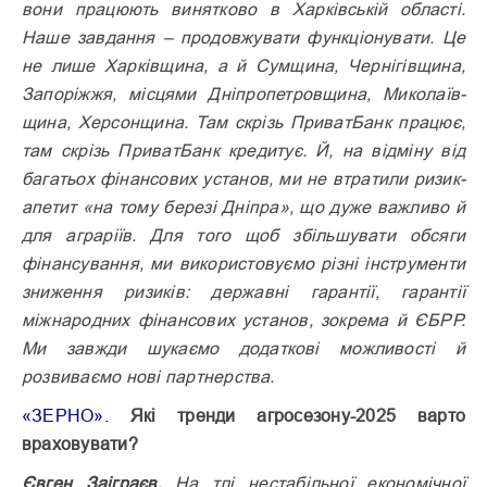
вони працюють винятково в Харківсь­кій області.
Наше завдання – продовжувати функціонувати. Це
не лише Харківщина, а й Сумщина, Чернігівщина,
Запоріжжя, місцями Дніпропетровщина, Мико­лаїв­
щина, Херсонщина. Там скрізь ПриватБанк працює,
там скрізь ПриватБанк кредитує. Й, на відміну від
багатьох фінансових установ, ми не втратили ризик-
апетит «на тому березі Дніпра», що дуже важливо й
для аграріїв. Для того щоб збільшувати обсяги
фінансування, ми використовуємо різні інструменти
зниження ризиків: державні гарантії, гарантії
міжнародних фінансових установ, зокрема й ЄБРР.
Ми завжди шукаємо додаткові можливості й
розвиваємо нові партнерства.
«ЗЕРНО».
Які тренди агросезону-2025 варто
враховувати?
Євген Заіграєв.
На тлі нестабільної економічної