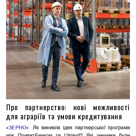
Про партнерство: нові можливості
для аграріїв та умови кредитування
«ЗЕРНО».
Як виникла ідея партнерської програми
між ПриватБанком та Ukravit? Які чинники були