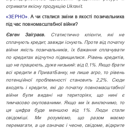
отримати якісну продукцію Ukravit.
«ЗЕРНО».
А чи сталися зміни в якості позичальника
під час повномасштабної війни?
Євген Заіграєв.
Статистично клієнти, які не
сплачують кредит, завжди існують. Проте від початку
війни якість позичальників, їх бажання сплачувати
по кредитах відчутно підвищилися. Рівень кредитів,
що не працюють, дуже низький: від 0,1%. Якщо брати
всі кредити в ПриватБанку, не лише агро, то рівень
потенційної проблемності становить 2,2%. Сюди
входять і кредити, які до початку повномасштабної
війни були видані на територіях, що нині є
тимчасово окупованими. Якщо ми їх виключимо, то
ця цифра буде меншою від 1%. Люди стали
свідоміші. Ми розуміємо, що разом маємо
перемагати, а це означає і чесне, свідоме, відкрите