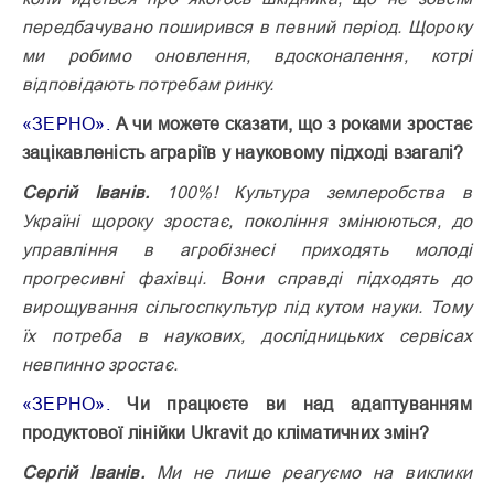
передбачувано поширився в певний період. Щороку
ми робимо оновлення, вдосконалення, котрі
відповідають потребам ринку.
«ЗЕРНО».
А чи можете сказати, що з роками зростає
зацікавленість аграріїв у науковому підході взагалі?
Сергій Іванів.
100%! Культура землеробства в
Україні щороку зростає, покоління змінюються, до
управління в агробізнесі приходять молоді
прогресивні фахівці. Вони справді підходять до
вирощування сільгоспкультур під кутом науки. Тому
їх потреба в наукових, дослідницьких сервісах
невпинно зростає.
«ЗЕРНО».
Чи працюєте ви над адаптуванням
продуктової лінійки Ukravit до кліматичних змін?
Сергій Іванів.
Ми не лише реагуємо на виклики