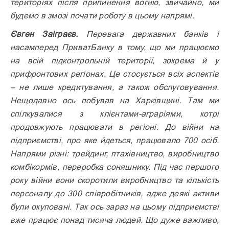
територіях після припинення вогню, звичайно, ми
будемо в змозі почати роботу в цьому напрямі.
Євген Заіграєв.
Перевага державних банків і
насамперед ПриватБанку в тому, що ми працюємо
на всій підконтрольній території, зокрема й у
прифронтових регіонах. Це стосується всіх аспектів
– не лише кредитування, а також обслуговування.
Нещодавно ось побував на Харківщині. Там ми
спілкувалися з клієнтами-аграріями, котрі
продовжують працювати в регіоні. До війни на
підприємстві, про яке йдеться, працювало 700 осіб.
Напрями різні: трейдинг, птахівництво, виробництво
комбікормів, переробка соняшнику. Під час першого
року війни вони скоротили виробництво та кількість
персоналу до 300 співробітників, адже деякі активи
були окуповані. Так ось зараз на цьому підприємстві
вже працює понад тисяча людей. Що дуже важливо,