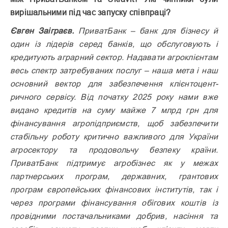
вирішальними під час запуску співпраці?
Євген Заіграєв.
ПриватБанк – банк для бізнесу й
один із лідерів серед банків, що обслуговують і
кредитують аграрний сектор. Надавати агроклієнтам
весь спектр затребуваних послуг – наша мета і наш
основний вектор для забезпечення клієнтоцент­
ричного сервісу. Від початку 2025 року нами вже
видано кредитів на суму майже 7 млрд грн для
фінансування агропідприємств, щоб забезпечити
стабільну роботу критично важливого для України
агросектору та продовольчу безпеку країни.
ПриватБанк підтримує агробізнес як у межах
партнерських прог­рам, державних, грантових
програм європейських фінансових інститутів, так і
через програми фінансування обігових коштів із
провідними постачальниками добрив, насіння та