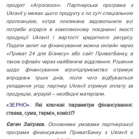
продукт «Агросезон». Партнерська програма з
Ukravit у межах цього продукту є по суті спеціальною
пропозицією, котра покликана задовольнити всі
потреби аграрія в комплекс­ному поєднанні якості
продукції Ukravit і вартості кредитного ресурсу.
Подати запит на фінансування можна онлайн через
«Приват 24 для Бізнесу» або сайт ПриватБанку, а
також офлайн через найближче відділення. Рішення
щодо фінансування агропідприємство отримує
впродовж трьох днів, після чого відбувається
укладання угод: партнер Ukravit отримує оплату за
продукцію, аграрій – необхідні матеріали.
«ЗЕРНО».
Які ключові парамет­ри фінансування:
ставка, сума, термін, комісії?
Євген Заіграєв.
Основними умовами партнерської
програми фінансування ПриватБанку з Ukravit є