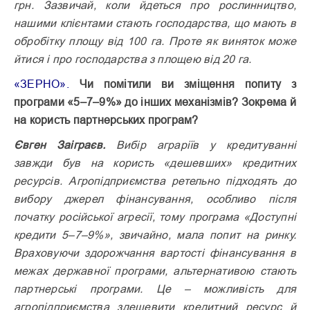
грн. Зазвичай, коли йдеться про рослинництво,
нашими клієнтами стають господарства, що мають в
обробітку площу від 100 га. Проте як виняток може
йтися і про господарства з площею від 20 га.
«ЗЕРНО».
Чи помітили ви зміщення попиту з
програми «5–7–9%» до інших механізмів? Зокрема й
на користь партнерських програм?
Євген Заіграєв.
Вибір аграріїв у кредитуванні
завжди був на користь «дешевших» кредитних
ресурсів. Агропідприємства ретельно підходять до
вибору джерел фінансування, особливо після
початку російської агресії, тому програма «Доступні
кредити 5–7–9%», звичайно, мала попит на ринку.
Враховуючи здорожчання вартості фінансування в
межах державної програми, альтернативою стають
партнерські програми. Це – можливість для
агропідприємства здешевити кредитний ресурс й