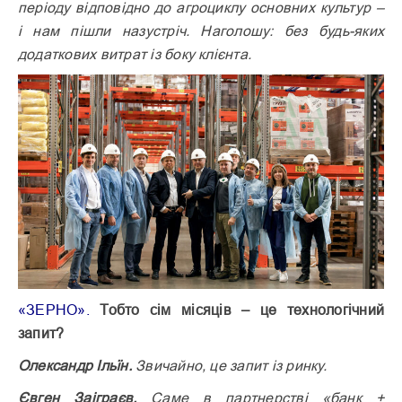
періоду відповідно до агроциклу основ­них культур –
і нам пішли назуст­річ. Наголошу: без будь-яких
додаткових витрат із боку клієнта.
«ЗЕРНО».
Тобто сім місяців – це технологічний
запит?
Олександр Ільїн.
Звичайно, це запит із ринку.
Євген Заіграєв.
Саме в партнерстві «банк +