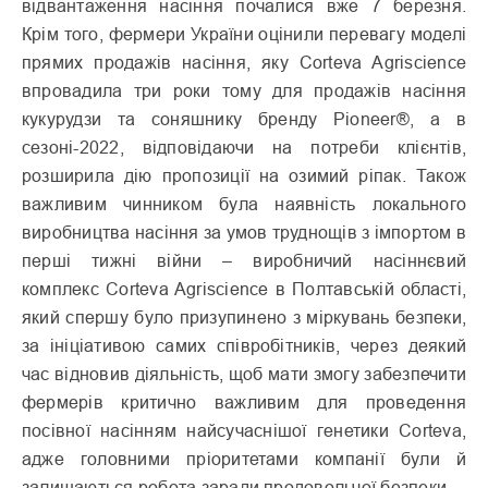
відвантаження насіння почалися вже 7 березня.
Крім того, фермери України оцінили перевагу моделі
прямих продажів насіння, яку Corteva Agriscience
впровадила три роки тому для продажів насіння
кукурудзи та соняшнику бренду Pioneer
®
, а в
сезоні-2022, відповідаючи на потреби клієнтів,
розширила дію пропозиції на озимий ріпак. Також
важливим чинником була наявність локального
виробництва насіння за умов труднощів з імпортом в
перші тижні війни – виробничий насіннєвий
комплекс Corteva Agriscience в Полтавській області,
який спершу було призупинено з міркувань безпеки,
за ініціативою самих співробітників, через деякий
час відновив діяльність, щоб мати змогу забезпечити
фермерів критично важливим для проведення
посівної насінням найсучаснішої генетики Corteva,
адже головними пріоритетами компанії були й
залишаються робота заради продовольчої безпеки.