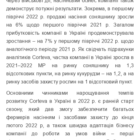
через військові дії, насіннєвий бізнес компанії також
демонструє потужні результати. Зокрема, в першому
півріччі 2022 р. продажі насіння соняшнику зросли
на 6% щодо першого півріччя 2021 р. Загалом
прибутковість компанії в Україні продемонструвала
зростання – на 7% у першому півріччі 2022 р. щодо
аналогічного періоду 2021 р.
Як свідчать підрахунки
аналітиків Corteva, частка компанії в Україні зросла в
2021–2022 МР на ринку соняшнику на 1,3
відсоткових пункти, на ринку кукурудзи – на 1,2, а на
ринку засобів захисту рослин на 1 відсотковий пункт.
Основними чинниками нарощування темпів
розвитку Corteva в Україні в 2022 р. є ранній старт
сезону, який дав змогу забезпечити багатьох
фермерів насінням і засобами захисту до кінця
лютого 2022 р, а також швидка адаптація бізнесу
компанії до роботи за умов війни – перші