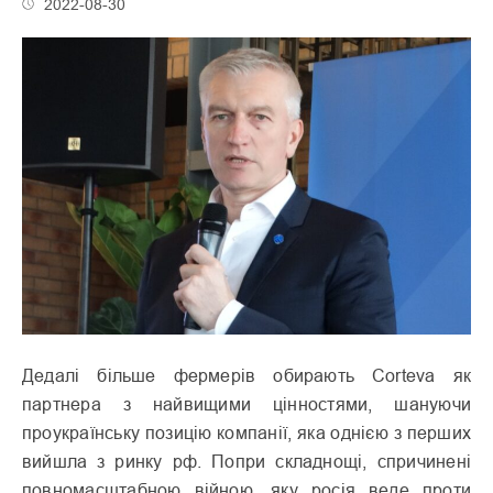
2022-08-30
Дедалі
більше фермерів обирають Corteva як
партнера з найвищими цінностями, шануючи
проукраїнську позицію компанії, яка однією з перших
вийшла з ринку рф. Попри складнощі, спричинені
повномасштабною війною, яку росія веде проти