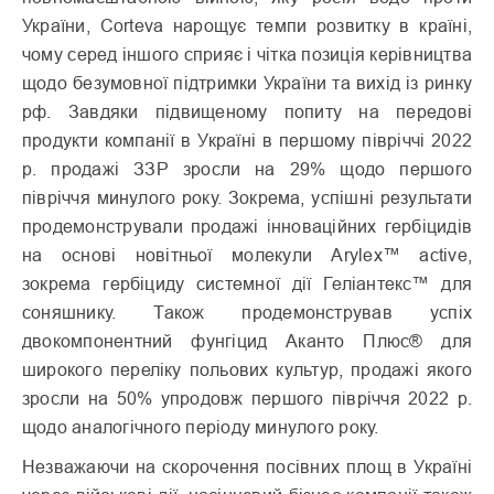
України,
Corteva нарощує темпи розвитку в країні,
чому серед іншого сприяє і чітка позиція керівництва
щодо безумовної підтримки України та вихід із ринку
рф. Завдяки підвищеному попиту на передові
продукти компанії в Україні в першому півріччі 2022
р. продажі ЗЗР зросли на 29% щодо першого
півріччя минулого року. Зокрема, успішні результати
продемонстрували продажі інноваційних гербіцидів
на основі новітньої молекули Arylex™ active,
зокрема
гербіциду системної дії
Геліантекс™ для
соняшнику. Також продемонстрував успіх
двокомпонентний фунгіцид Аканто Плюс
®
для
широкого переліку польових культур, продажі якого
зросли на 50% упродовж першого півріччя 2022 р.
щодо аналогічного періоду минулого року.
Незважаючи на скорочення посівних площ в Україні