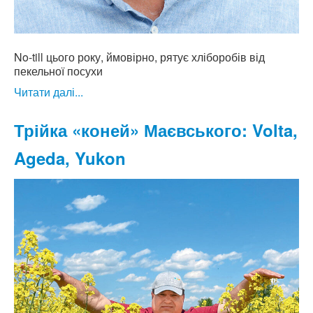
No-till цього року, ймовірно, рятує хліборобів від
пекельної посухи
Читати далі...
Трійка «коней» Маєвського: Volta,
Ageda, Yukon