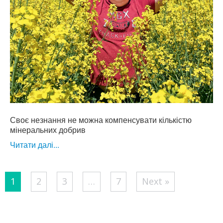
Своє незнання не можна компенсувати кількістю
мінеральних доб­рив
Читати далі...
Posts
1
2
3
…
7
Next »
pagination