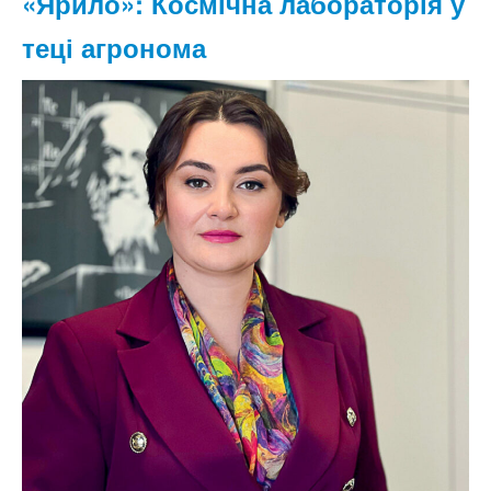
«Ярило»: Космічна лабораторія у
теці агронома