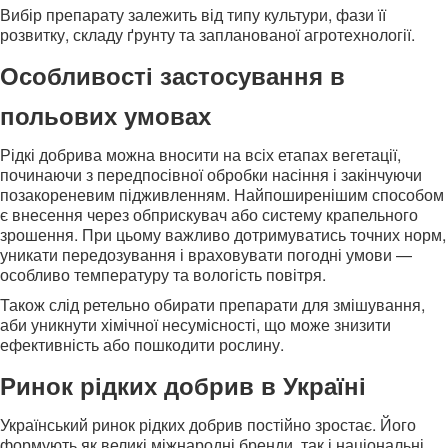
Вибір препарату залежить від типу культури, фази її
розвитку, складу ґрунту та запланованої агротехнології.
Особливості застосування в
польових умовах
Рідкі добрива можна вносити на всіх етапах вегетації,
починаючи з передпосівної обробки насіння і закінчуючи
позакореневим підживленням. Найпоширенішим способом
є внесення через обприскувач або систему крапельного
зрошення. При цьому важливо дотримуватись точних норм,
уникати передозування і враховувати погодні умови —
особливо температуру та вологість повітря.
Також слід ретельно обирати препарати для змішування,
аби уникнути хімічної несумісності, що може знизити
ефективність або пошкодити рослину.
Ринок рідких добрив в Україні
Український ринок рідких добрив постійно зростає. Його
формують як великі міжнародні бренди, так і національні