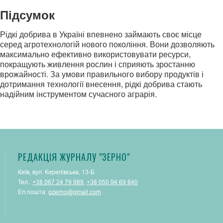
Підсумок
Рідкі добрива в Україні впевнено займають своє місце
серед агротехнологій нового покоління. Вони дозволяють
максимально ефективно використовувати ресурси,
покращують живлення рослин і сприяють зростанню
врожайності. За умови правильного вибору продуктів і
дотримання технології внесення, рідкі добрива стають
надійним інструментом сучасного аграрія.
РЕДАКЦІЯ ЖУРНАЛУ "ЗЕРНО"
Київ, вул. Кирилівська, 13-Б
Тел.:
+38 067 24 79 989
,
+38 050 94 69 840
Ел.пошта:
gzerno@gmail.com