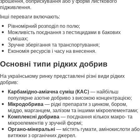
зрошення, обприскування або у формі листкового
підживлення.
Інші переваги включають:
Рівномірний розподіл по полю;
Можливість поєднання з пестицидами в бакових
сумішах;
Зручне зберігання та транспортування;
Економія ресурсів і часу на внесення.
Основні типи рідких добрив
На українському ринку представлені різні види рідких
добрив:
Карбамідно-аміачна суміш (КАС)
— найбільш
популярне азотне добриво з високою концентрацією;
Мікродобрива
— рідкі препарати з цинком, бором,
міддю, марганцем, залізом та іншими мікроелементами;
Комплексні добрива
— поєднання кількох макро- та
мікроелементів у зручній формі;
Органо-мінеральні
— містять гумати, амінокислоти або
витяжки з органічних джерел.