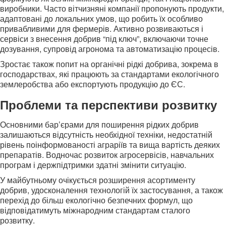
виробники. Часто вітчизняні компанії пропонують продукти,
адаптовані до локальних умов, що робить їх особливо
привабливими для фермерів. Активно розвиваються і
сервіси з внесення добрив “під ключ”, включаючи точне
дозування, супровід агронома та автоматизацію процесів.
Зростає також попит на органічні рідкі добрива, зокрема в
господарствах, які працюють за стандартами екологічного
землеробства або експортують продукцію до ЄС.
Проблеми та перспективи розвитку
Основними бар’єрами для поширення рідких добрив
залишаються відсутність необхідної техніки, недостатній
рівень поінформованості аграріїв та вища вартість деяких
препаратів. Водночас розвиток агросервісів, навчальних
програм і держпідтримки здатні змінити ситуацію.
У майбутньому очікується розширення асортименту
добрив, удосконалення технологій їх застосування, а також
перехід до більш екологічно безпечних формул, що
відповідатимуть міжнародним стандартам сталого
розвитку.